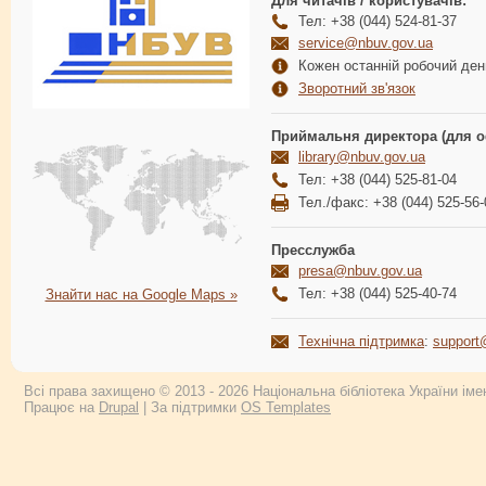
Для читачів / користувачів:
Тел: +38 (044) 524-81-37
service@nbuv.gov.ua
Кожен останній робочий день
Зворотний зв'язок
Приймальня директора (для о
library@nbuv.gov.ua
Тел: +38 (044) 525-81-04
Тел./факс: +38 (044) 525-56-
Пресслужба
presa@nbuv.gov.ua
Тел: +38 (044) 525-40-74
Знайти нас на Google Maps »
Технічна підтримка
:
support
Всі права захищено © 2013 - 2026 Національна бібліотека України імен
Працює на
Drupal
| За підтримки
OS Templates