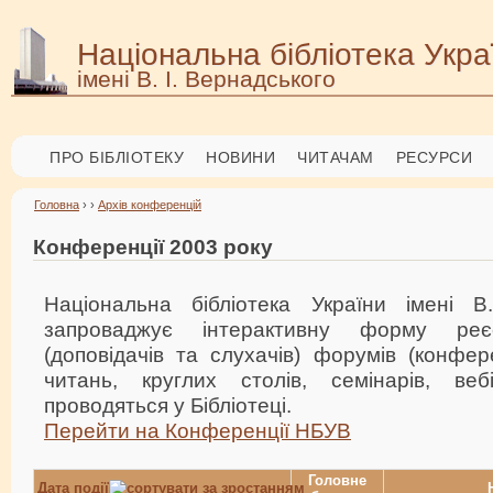
Національна бібліотека Укра
імені В. І. Вернадського
ПРО БІБЛІОТЕКУ
НОВИНИ
ЧИТАЧАМ
РЕСУРСИ
Головна
› ›
Архів конференцій
Конференції 2003 року
Національна бібліотека України імені В
запроваджує інтерактивну форму реєс
(доповідачів та слухачів) форумів (конфер
читань, круглих столів, семінарів, веб
проводяться у Бібліотеці.
Перейти на Конференції НБУВ
Головне
Дата події