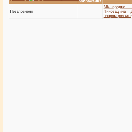
зображення
Міжнародна
Незаповнено
"Інноваційна 
напрям розвитку