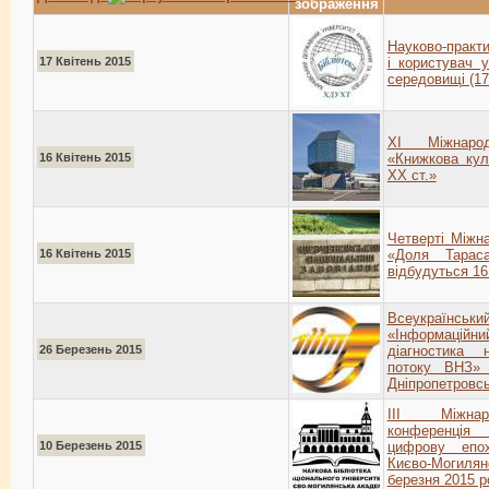
зображення
Науково-практи
17 Квітень 2015
і користувач 
середовищі (17 
ХI Міжнарод
16 Квітень 2015
«Книжкова кул
XX ст.»
Четверті Міжна
16 Квітень 2015
«Доля Тарас
відбудуться 16
Всеукраїнський
«Інформаційн
26 Березень 2015
діагностика 
потоку ВНЗ» 
Дніпропетровсь
IІІ Міжнар
конференція
10 Березень 2015
цифрову епох
Києво-Могил
березня 2015 р