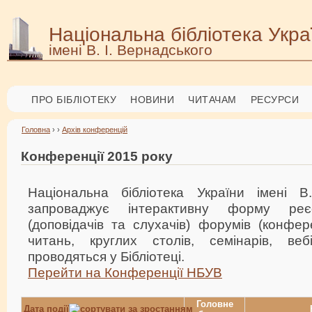
Національна бібліотека Укра
імені В. І. Вернадського
ПРО БІБЛІОТЕКУ
НОВИНИ
ЧИТАЧАМ
РЕСУРСИ
Головна
› ›
Архів конференцій
Конференції 2015 року
Національна бібліотека України імені В
запроваджує інтерактивну форму реєс
(доповідачів та слухачів) форумів (конфер
читань, круглих столів, семінарів, веб
проводяться у Бібліотеці.
Перейти на Конференції НБУВ
Головне
Дата події