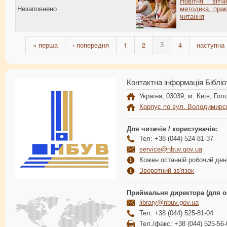
Новітня вітчи
Незаповнено
методика, прак
читання
« перша
‹ попередня
1
2
4
наступна 
3
Контактна інформація Бібліо
Україна, 03039, м. Київ, Голо
Корпус по вул. Володимирс
Для читачів / користувачів:
Тел: +38 (044) 524-81-37
service@nbuv.gov.ua
Кожен останній робочий день
Зворотний зв'язок
Приймальня директора (для о
library@nbuv.gov.ua
Тел: +38 (044) 525-81-04
Тел./факс: +38 (044) 525-56-