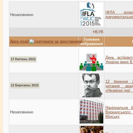
ІФЛА розр
Незаповнено
документально
НБУВ
Головне
Дата події
зображення
День аспірант
17 Квітень 2015
України імені В
12 березня 
12 Березень 2015
читання акад
«Незмінні ідеї
Національна бі
Незаповнено
Вернадського 
Мінську