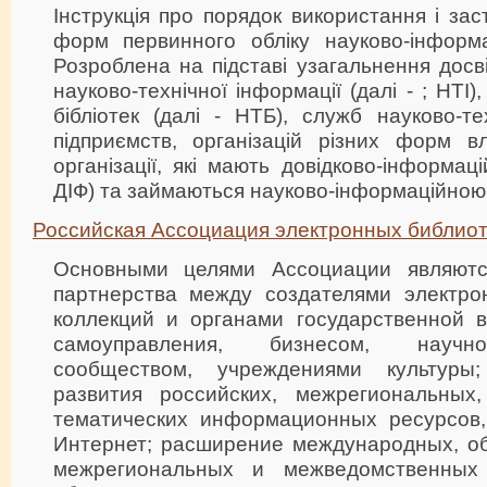
Інструкція про порядок використання і за
форм первинного обліку науково-інформац
Розроблена на підставі узагальнення досв
науково-технічної інформації (далі - ; НТІ)
бібліотек (далі - НТБ), служб науково-те
підприємств, організацій різних форм вл
організації, які мають довідково-інформац
ДІФ) та займаються науково-інформаційною 
Российская Ассоциация электронных библиот
Основными целями Ассоциации являютс
партнерства между создателями электро
коллекций и органами государственной 
самоуправления, бизнесом, научно-
сообществом, учреждениями культуры;
развития российских, межрегиональных
тематических информационных ресурсов,
Интернет; расширение международных, о
межрегиональных и межведомственных