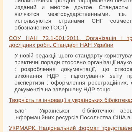
библиотечных фондов, оформления печат
изданий и многое другое. Стандарт
являются межгосударственными, т.е
используются странами СНГ совмес
обозначение ГОСТ)
СОУ НАН 73.1-001:2011. Організація і пр
дослідних робіт. Стандарт НАН України
У новій редакції цього стандарту користувач
практичні поради стосовно організації наук
; розроблення документації, що створ
виконання НДР ; підготування звіту 
експертизи ; оформлення реєстраційних, о
документів на завершену НДР тощо.
Творчість та інновації в українських бібліотека
Блог Української бібліотечної асоц
інформаційних ресурсів Посольства США в 
УКРМАРК. Національний формат представлен