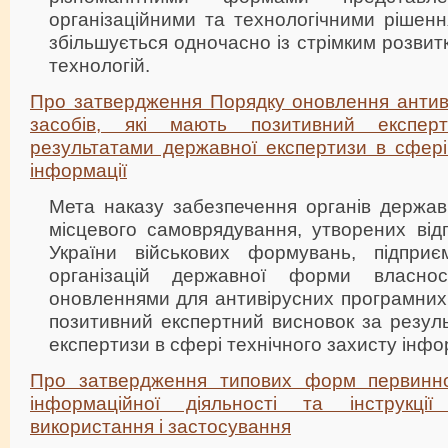
організаційними та технологічними рішення
збільшується одночасно із стрімким розви
технологій.
Про затвердження Порядку оновлення антив
засобів, які мають позитивний експер
результатами державної експертизи в сфері
інформації
Мета наказу забезпечення органів державн
місцевого самоврядування, утворених відп
України військових формувань, підприє
організацій державної форми власнос
оновленнями для антивірусних програмних 
позитивний експертний висновок за резул
експертизи в сфері технічного захисту інфор
Про затвердження типових форм первинног
інформаційної діяльності та інструкц
використання і застосування