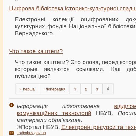
Цифрова бібліотека історико-культурної спад
Електронні колекції оцифрованих доку
культурних фондів Національної бібліотеки 
Вернадського.
Что такое хэштеги?
Что такое хэштеги? Это слова, перед котор
которые являются ссылками. Как до
публикацию?
« перша
‹ попередня
1
2
3
4
Інформація підготовлена
відділ
комунікаційних технологій
НБУВ.
Посил
матеріали обов'язкове
.
©Портал НБУВ.
Електронні ресурси та техн
its@nbuv.gov.ua