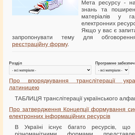
Мета ресурсу - н
знань та поширен
матеріалів у гал
електронних ресурсі
Якщо у вас є запит
запропонувати тему для обговоренн
реєстраційну форму
.
Розділ
Програмне забезпе
Про впорядкування транслітерації укра
латиницею
ТАБЛИЦЯ транслітерації українського алфа
Про затвердження Концепції формування си
електронних інформаційних ресурсів
В Україні існує багато ресурсів, що 
різноманітними формами представле