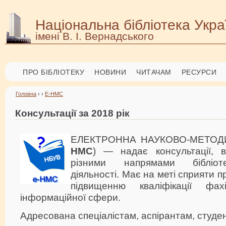
Національна бібліотека Укра
імені В. І. Вернадського
ПРО БІБЛІОТЕКУ
НОВИНИ
ЧИТАЧАМ
РЕСУРСИ
Головна
› ›
Е-НМС
Консультації за 2018 рік
ЕЛЕКТРОННА НАУКОВО-МЕТОД
НМС
) — надає консультації, 
різними напрямами бібліотеч
діяльності. Має на меті сприяти пр
підвищенню кваліфікації фахі
інформаційної сфери.
Адресована спеціалістам, аспірантам, студе