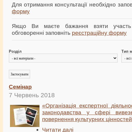
Для отримання консультації необхідно зап
форму
Якщо Ви маєте бажання взяти участь
обговоренні заповніть
реєстраційну форму
Розділ
Тип м
Семінар
7 Червень 2018
«Організація експертної діяльно
законодавства у сфері вивез
повернення культурних цінносте
Читати далі