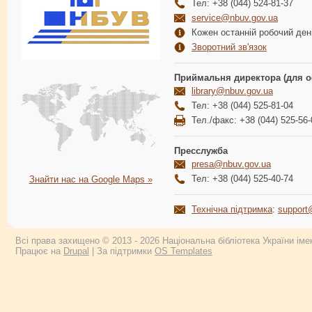
Тел: +38 (044) 524-81-37
service@nbuv.gov.ua
Кожен останній робочий день
Зворотний зв'язок
Приймальня директора (для о
library@nbuv.gov.ua
Тел: +38 (044) 525-81-04
Тел./факс: +38 (044) 525-56-
Пресслужба
presa@nbuv.gov.ua
Тел: +38 (044) 525-40-74
Знайти нас на Google Maps »
Технічна підтримка
:
support
Всі права захищено © 2013 - 2026 Національна бібліотека України імен
Працює на
Drupal
| За підтримки
OS Templates