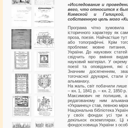
«Исследование и проведе
вего, что относится к бы
Киевской и Галицкой,
собственную цель мого «Ки
Програма чітко зумовила 
історичного характеру як сам
проза, поезія. Найчастіше тут
або топографічні. Крім тог
проблеми: мовне питання,
України. До наукових статей 
свідчить про вміння вид
науковий матеріал. У окрему
поезії та оповідання, які 
Значним досягненням, зв
тогочасної друкарні, стали і
альманаху.
На жаль, світ побачили лише 
– кн. 1, 1841 р. – кн. 2, 1850 р
Максимович не полишив, а
редагованому ним альман
«Украинец» став, певною мір
Національна бібліотека України
у своїх фондах усі три к
декількох екземплярах. Ці 
фондосховища України з особов