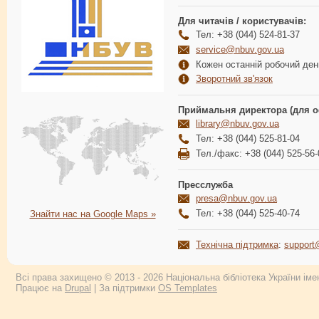
Для читачів / користувачів:
Тел: +38 (044) 524-81-37
service@nbuv.gov.ua
Кожен останній робочий день
Зворотний зв'язок
Приймальня директора (для о
library@nbuv.gov.ua
Тел: +38 (044) 525-81-04
Тел./факс: +38 (044) 525-56-
Пресслужба
presa@nbuv.gov.ua
Тел: +38 (044) 525-40-74
Знайти нас на Google Maps »
Технічна підтримка
:
support
Всі права захищено © 2013 - 2026 Національна бібліотека України імен
Працює на
Drupal
| За підтримки
OS Templates