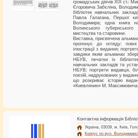
громадських діячів ХІХ ст.: М
Єгоровича Забєліна, Володим
бібліотек навчальних закладі
Павла Галагана, Першої київ
Володимира; одна книга на
Волинського губернського
мистецтва та старовини.
Виставка, присвячена альман
пропонує до огляду: повні
ілюстрації з видання; портрет
завдяки яким альманах збер
НБУВ, печатки їх бібліотек
навчальних закладів та уста
НБУВ; портрети видавця, біл
поезій, надрукованих у виданні
що розкриває історію вида
«Киевлянин» М. Максимовича
Контактна інформація Бібліо
Україна, 03039, м. Київ, Голо
Корпус по вул. Володимирс