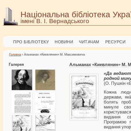
Національна бібліотека Укра
імені В. І. Вернадського
ПРО БІБЛІОТЕКУ
НОВИНИ
ЧИТАЧАМ
РЕСУРСИ
Головна
› Альманах «Киевлянин» М. Максимовича
Галерея
Альманах «Киевлянин» М. 
«Да ведают
родной мин
(О. Пушкін «
Кожна люди
держави, які
болять проб
минуле сво
користувавс
видання св
Програмою п
видання упор