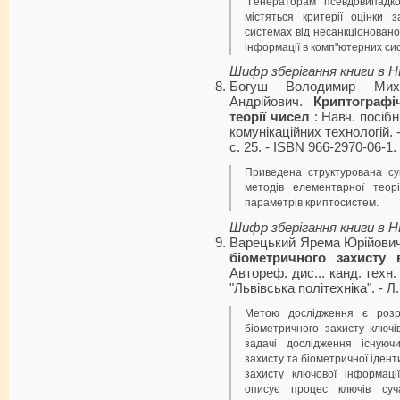
"Генераторам псевдовипадко
містяться критерії оцінки 
системах від несанкціонованог
інформації в комп"ютерних сис
Шифр зберігання книги в 
Богуш Володимир Мих
Андрійович.
Криптографі
теорії чисел
: Навч. посіб
комунікаційних технологій. - 
с. 25. - ISBN 966-2970-06-1.
Приведена структурована су
методів елементарної теор
параметрів криптосистем.
Шифр зберігання книги в 
Варецький Ярема Юрійови
біометричного захисту 
Автореф. дис... канд. техн.
"Львівська політехніка". - Л.
Метою дослідження є розр
біометричного захисту ключі
задачі дослідження існуюч
захисту та біометричної ідент
захисту ключової інформаці
описує процес ключів суч