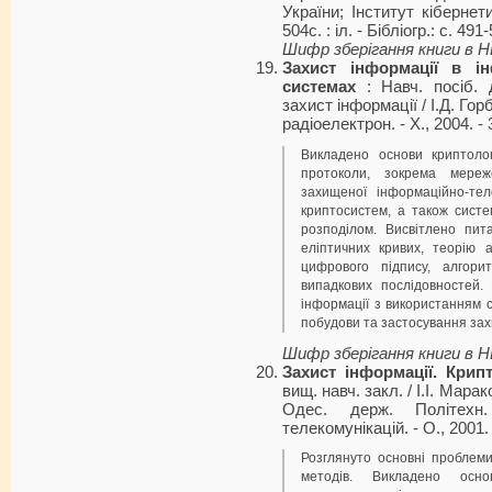
України; Інститут кібернети
504с. : іл. - Бібліогр.: с. 49
Шифр зберігання книги в 
Захист інформації в ін
системах
: Навч. посіб. 
захист інформації / І.Д. Гор
радіоелектрон. - Х., 2004. - 3
Викладено основи криптолог
протоколи, зокрема мереж
захищеної інформаційно-тел
криптосистем, а також систе
розподілом. Висвітлено пит
еліптичних кривих, теорію а
цифрового підпису, алгори
випадкових послідовностей.
інформації з використанням 
побудови та застосування за
Шифр зберігання книги в 
Захист інформації. Крип
вищ. навч. закл. / І.І. Мар
Одес. держ. Політехн.
телекомунікацій. - О., 2001. -
Розглянуто основні проблеми
методів. Викладено осно