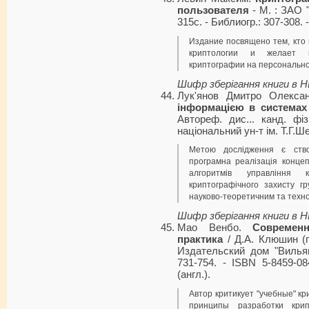
пользователя
- М. : ЗАО 
315с. - Библиогр.: 307-308. 
Издание посвящено тем, кто
криптологии и желает п
криптографии на персональн
Шифр зберігання книги в 
Лук'янов Дмитро Олекса
інформацією в системах 
Автореф. дис... канд. фіз
національний ун-т ім. Т.Г.Ше
Метою дослідження є ство
програмна реалізація концеп
алгоритмів управління
криптографічного захисту гр
науково-теоретичним та техно
Шифр зберігання книги в 
Мао Венбо.
Современ
практика
/ Д.А. Клюшин (пе
Издательский дом "Вильямс
731-754. - ISBN 5-8459-08
(англ.).
Автор критикует "учебные" к
принципы разработки кри