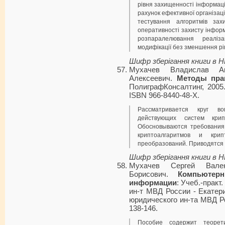
рівня захищенності інформаці
рахунок ефективної організац
тестування алгоритмів зах
оперативності захисту інформ
розпаралелювання реаліз
модифікації без зменшення рі
Шифр зберігання книги в 
Мухачев Владислав А
Алексеевич.
Методы пра
ПолиграфКонсалтинг, 2005. 
ISBN 966-8440-48-X.
Рассматривается круг в
действующих систем крип
Обосновываются требования
криптоалгаритмов и крип
преобразований. Приводятся 
Шифр зберігання книги в 
Мухачев Сергей Вален
Борисович.
Компьютер
информации
: Учеб.-практ
ин-т МВД России - Екатер
юридического ин-та МВД Рос
138-146.
Пособие содержит теорет