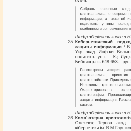
079-5.
Собраны основные свед
криптоанализа, о современ
информации, а также об ис
подготовке учтены послед
особенности ее применения в
Шифр зберігання книги в 
Кибернетический подх
защиты информации
/ В.
Укр. акад. Инф-ки, Волын.
политехн. ун-т. - К.; Луц
Библиогр.: с. 648-653. - рус.
Рассмотрены история раз
криптоанализа, приняти
криптостойкости. Приведены
Изложены криптологически
Охарактеризованы осно
криптографии. Проанализи
защиты информации. Раскры
систем.
Шифр зберігання книги в 
Комп'ютерна криптологі
Олексюк; Терноп. акад. 
кібернетики ім. В.М.Глушкова. 