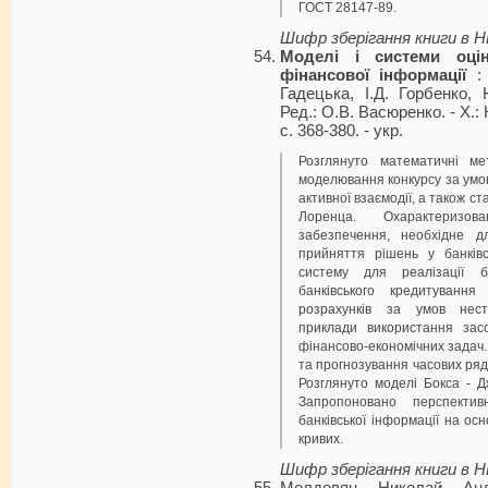
ГОСТ 28147-89.
Шифр зберігання книги в 
Моделі і системи оці
фінансової інформації
: 
Гадецька, І.Д. Горбенко,
Ред.: О.В. Васюренко. - Х.: К
с. 368-380. - укp.
Розглянуто математичні ме
моделювання конкурсу за умов 
активної взаємодії, а також с
Лоренца. Охарактеризо
забезпечення, необхідне дл
прийняття рішень у банківс
систему для реалізації б
банківського кредитуванн
розрахунків за умов нест
приклади використання зас
фінансово-економічних задач.
та прогнозування часових ряд
Розглянуто моделі Бокса - Д
Запропоновано перспектив
банківської інформації на осн
кривих.
Шифр зберігання книги в 
Молдовян Николай Анд