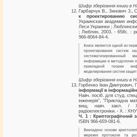
Шифр зберігання книги в 
Гарбарчук В., Зинович З., 
к проектированию си
Украинская академия инфо
Леси Украинки ; Люблинский
; Люблин, 2003. - 658с. : р
966-8064-84-4.
Книга является одной из пер
проектирования систем з
систематизированнный 
информации и методологии п
прикладной теории инф
моделирования систем защи
Шифр зберігання книги в 
Горбенко Іван Дмитрович, Г
інформації в інформацій
Навч. посіб. для студ. спец
інженерія", "Прикладна ма
вищ. навч. закл. / Ха
радіоелектроніки. - Х. : ХНУР
Ч. 1 : Криптографічний з
ISBN 966-659-081-6.
Викладено основи криптологі
мережні протоколи та роз