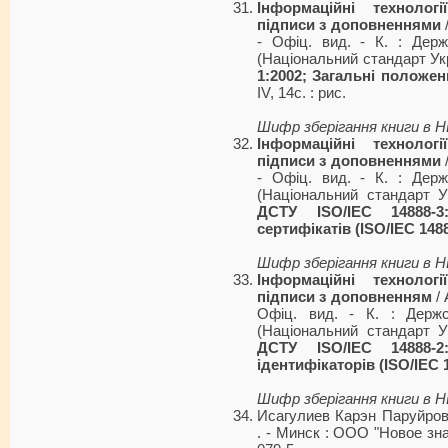
Інформаційні технолог
підписи з доповненнями
/
- Офіц. вид. - К. : Держ
(Національний стандарт Ук
1:2002; Загальні положенн
IV, 14с. : рис.
Шифр зберігання книги в 
Інформаційні технолог
підписи з доповненнями
/
- Офіц. вид. - К. : Держ
(Національний стандарт Ук
ДСТУ ISO/IEC 14888-3
сертифікатів (ISO/IEC 1488
Шифр зберігання книги в 
Інформаційні технолог
підписи з доповненням
/ 
Офіц. вид. - К. : Держс
(Національний стандарт Ук
ДСТУ ISO/IEC 14888-2
ідентифікаторів (ISO/IEC 1
Шифр зберігання книги в 
Исагулиев Карэн Паруйро
. - Минск : ООО "Новое знан