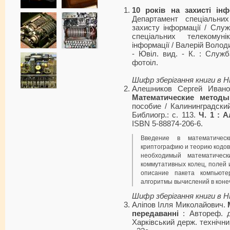
10 років на захисті ін
Департамент спеціальних
захисту інформації / Слу
спеціальних телекомун
інформації / Валерій Волод
- Ювіл. вид. - К. : Служб
фотоіл.
Шифр зберігання книги в 
Алешников Сергей Ивано
Математические метод
пособие / Калининградский 
Библиогр.: с. 113.
Ч. 1 : 
ISBN 5-88874-206-6.
Введение в математиче
криптографию и теорию кодов
необходимый математическ
коммутативных колец, полей 
описание пакета компьют
алгоритмы вычислений в коне
Шифр зберігання книги в 
Аліпов Ілля Миколайович.
передаванні
: Автореф. ди
Харківський держ. технічний