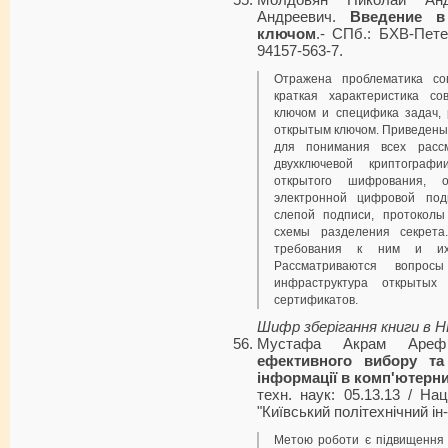
Андреевич.
Введение в
ключом
.- СПб.: БХВ-Петер
94157-563-7.
Отражена проблематика со
краткая характеристика с
ключом и специфика задач,
открытым ключом. Приведены
для понимания всех рассм
двухключевой криптограф
открытого шифрования, 
электронной цифровой под
слепой подписи, протокол
схемы разделения секрета
требования к ним и их
Рассматриваются вопрос
инфраструктура открыты
сертификатов.
Шифр зберігання книги в 
Мустафа Акрам Ар
ефективного вибору та 
інформації в комп'ютерн
техн. наук: 05.13.13 / На
"Київський політехнічний ін- т
Метою роботи є підвищення 