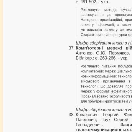
с. 491-502. - укp.
Розглянуто методи сучасн
застосування до проектув
Наведено організаційні, пра
захисту інформації, а тако
методологію захисту автома
Охарактеризовано ресурси крип
Шифр зберігання книги в 
Комп'ютерні мережі ві
Антонов, О.Ю. Пермяков. -
Бібліогр.: с. 260-266. - укp.
Розглянуто питання побудов
комп'ютерних мереж цивільног
нових інформаційних техноло
військового призначення 
технології, що дозволяє про
мережі у форматі ефективного
Проаналізовано особливості в
для побудови криптосистем у в
Шифр зберігання книги в 
Конахович Георгий Фи
Павлович, Паук Сергей 
Геннадиевич.
За
телекоммуникационных 