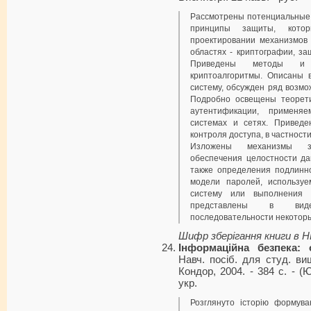
Рассмотрены потенциальные
принципы защиты, котор
проектировании механизмов 
областях - криптографии, за
Приведены методы и 
криптоалгоритмы. Описаны 
систему, обсужден ряд возмо
Подробно освещены теорети
аутентификации, применя
системах и сетях. Привед
контроля доступа, в частност
Изложены механизмы з
обеспечения целостности да
также определения подлинн
модели паролей, использу
систему или выполнения 
представлены в виде
последовательности некоторы
Шифр зберігання книги в 
Інформаційна безпека: о
Навч. посіб. для студ. вищ
Кондор, 2004. - 384 с. - (Юр
укp.
Розглянуто історію формува