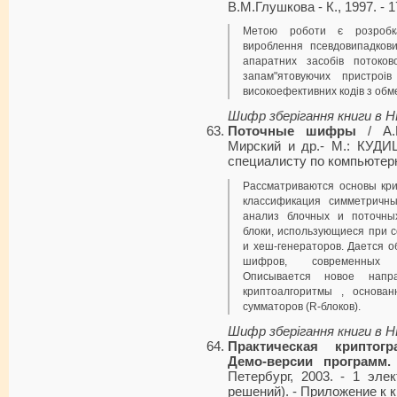
В.М.Глушкова - К., 1997. - 1
Метою роботи є розробка 
вироблення псевдовипадкови
апаратних засобів потоков
запам"ятовуючих пристроі
високоефективних кодів з обм
Шифр зберігання книги в 
Поточные шифры
/ А.В
Мирский и др.- М.: КУДИЦ
специалисту по компьютерн
Рассматриваются основы кри
классификация симметричн
анализ блочных и поточны
блоки, использующиеся при 
и хеш-генераторов. Дается 
шифров, современных с
Описывается новое напра
криптоалгоритмы , основан
сумматоров (R-блоков).
Шифр зберігання книги в 
Практическая криптог
Демо-версии программ.
Петербург, 2003. - 1 эле
решений). - Приложение к 