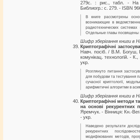
279с. : рис., табл. - На
Библиогр.: с. 279. - ISBN 96
В книге рассмотрены осн
возникающие в ведомственн
радиотехнических системах 
Отдельные главы посвящены 
Шифр зберігання книги в 
Криптографічні застосува
Навч. посіб. / В.М. Богуш,
комунікац. технологій. - К., 
укp.
Розглянуто питання застосув
для побудови та тестування 
сучасної криптології, модуль
арифметичні алгоритми в асим
Шифр зберігання книги в 
Криптографічні методи т
на основі рекурентних 
Яремчук. - Вінниця: Кн.-Вега,
- укp.
Наведено результати дослід
рекурентних послідовнос
модифікованих методів, прог