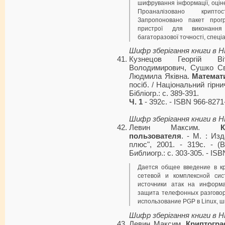
шифрування інформації, оціне
Проаналізовано криптос
Запропоновано пакет прог
пристрої для виконання
багаторазової точності, спец
Шифр зберігання книги в 
Кузнецов Георгій Ві
Володимирович, Сушко Св
Людмила Яківна.
Математи
посіб. / Національний гірнич
Бібліогр.: с. 389-391.
Ч. 1
- 392с. - ISBN 966-8271
Шифр зберігання книги в 
Левин Максим.
пользователя
. - М. : Из
плюс", 2001. - 319с. - 
Библиогр.: с. 303-305. - ISB
Дается общее введение в к
сетевой и комплексной си
источники атак на информа
защита телефонных разговор
использование PGP в Linux, 
Шифр зберігання книги в 
Левин Максим.
Криптогра