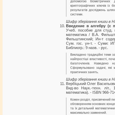
допомогою біометричних д
криптографічних ключів із 
результатів досліджень шля
системи.
Шифр зберігання книги в 
Введение в алгебру (с 
Учеб. пособие для студ. и
математика / В.А. Фильшт
Фильштинский; Ин-т соде
Сум. гос. ун-т. - Суми: И
Библиогр.: 9 назв. - рус.
Викладено традиційні теми заг
найпростіші властивості, поча
багаточленів. Наведено н
Сформульовано задачі, які 
практичних занять.
Шифр зберігання книги в 
Вербіцький Олег Васильов
Вид-во Наук.-техн. літ., 
математика). - ISBN 966-714
Кожен розділ, присвячений пе
обговоренням основних концеп
та їх детальний математични
максимально замкнений.