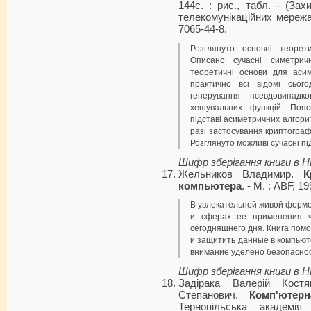
144с. : рис., табл. - (За
телекомунікаційних мережах)
7065-44-8.
Розглянуто основні теорети
Описано сучасні симетрич
теоретичні основи для аси
практично всі відомі сього
генерування псевдовипадк
хешувальних функцій. Поя
підставі асиметричних алгори
разі застосування криптографі
Розглянуто можливі сучасні п
Шифр зберігання книги в 
Жельников Владимир.
К
компьютера
. - М. : АВF, 1
В увлекательной живой форме
и сферах ее применения ч
сегодняшнего дня. Книга пом
и защитить данные в компьют
внимание уделено безопасно
Шифр зберігання книги в 
Задірака Валерій Кост
Степанович.
Комп'ютерн
Тернопільська академія