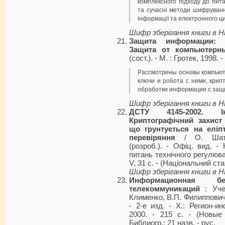
комплексного підходу до пита
та сучасні методи шифруванн
інформації та електронного ц
Шифр зберігання книги в 
Защита информации: 
Защита от компьютерн
(сост.). - М. : Гротек, 1998
Рассмотрены основы компьют
ключи и робота с ними, крип
обработки информации с защи
Шифр зберігання книги в 
ДСТУ 4145-2002. Ін
Криптографічний захист
що грунтується на еліп
перевіряння
/ О. Шатал
(розроб.). - Офіц. вид. -
питань технічного регулюва
V, 31 с. - (Національний стан
Шифр зберігання книги в 
Информационная б
телекоммуникаций
: Учеб
Клименко, В.П. Филиппович,
- 2-е изд. - Х.: Регион-
2000. - 215 с. - (Новые
Библиогр.: 21 назв. - рус.