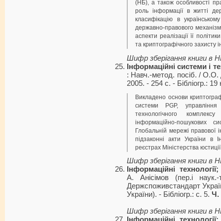
(НБ), а також особливості пр
роль інформації в житті де
класифікацію в українськом
державно-правового механізму
аспекти реалізації її політик
та криптографічного захисту 
Шифр зберігання книги в 
Інформаційні системи і т
: Навч.-метод. посіб. / О.О. 
2005. - 254 с. - Бібліогр.: 19 
Викладено основи криптограф
системи PGP, управління
технологічного комплексу
інформаційно-пошукових с
Глобальній мережі правової і
підзаконні акти України в 
реєстрах Міністерства юстиції
Шифр зберігання книги в 
Інформаційні технології
А. Анісімов (пер.і наук.
Держспоживстандарт Україн
України). - Бібліогр.: с. 5.
Ч.
Шифр зберігання книги в 
Інформаційні технології