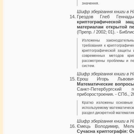
значення.
Шифр зберігання книги в 
Грездов Глеб Геннад
криптографической за
материалам открытой пе
(Препр. / 2002; 01). - Библио
Изложены законодатель
требования к криптографиче
криптографической защиты 
современных методов кри
рассмотрены проблемы и пе
систем.
Шифр зберігання книги в 
Ерош Игорь Львов
Математические вопросы
Санкт-Петербургский 
приборостроения. - СПб., 200
Кратко изложены основные
используемому математическ
раздел дискретной математик
Шифр зберігання книги в 
Ємець Володимир, Мель
Сучасна криптографія: О