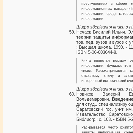
преступлениях в сфере к
информационных нападений,
информации, среди которых
информации.
Шифр зберігання книги в 
Нечаев Василий Ильич.
Э
теории защиты информа
тов, пед. вузов и вузов с 
: Высшая школа, 1999. - 11
ISBN 5-06-003644-8.
Книга является первым у
информации, фундаментом 
чисел. Рассматриваются 
открытому ключу и элект
интересный исторический оче
Шифр зберігання книги в 
Новиков Валерий Ев
Вольдемарович.
Введение
для студ., специализирую
Саратовский гос. ун-т им
Издательство Саратовског
Библиогр.: с. 103. - ISBN 5-
Раскрывается место крипто
защиты информации, соде