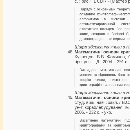
с. : рис.+ 1 CDR - (Мастер 
Наряду с основными теорет
создание криптографическог
алгоритмов в Microsoft
автоматизированной сист
отпечатков пальцев. Все пр
книге, создано в Borland C
демонстрационные версии не
Шифр зберігання книги в 
Математичні основи крип
Кузнецов, В.В. Фомичов, 
гірн. ун-т. - Д., 2004. - 391 с.
Викладено математичні осн
множин та відношень, багаточл
теорію чисел, висвітлено
криптографічні алгоритми теор
Шифр зберігання книги в 
Математичні основи кри
студ. вищ. навч. закл. / В.
ун-т кораблебудування ім
2006. - 232 с. - укp.
Висвітлено математичні під
криптографами та криптоана