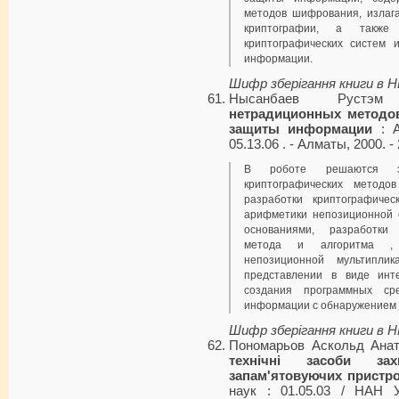
методов шифрования, излаг
криптографии, а также
криптографических систем
информации.
Шифр зберігання книги в 
Нысанбаев Рустэ
нетрадиционных методов
защиты информации
: А
05.13.06 . - Алматы, 2000. - 
В роботе решаются за
криптографических методо
разработки криптографиче
арифметики непозиционной 
основаниями, разработки 
метода и алгоритма , 
непозиционной мультипли
представлении в виде инт
создания программных с
информации с обнаружением 
Шифр зберігання книги в 
Пономарьов Аскольд Анат
технічні засоби зах
запам'ятовуючих пристро
наук : 01.05.03 / НАН Ук