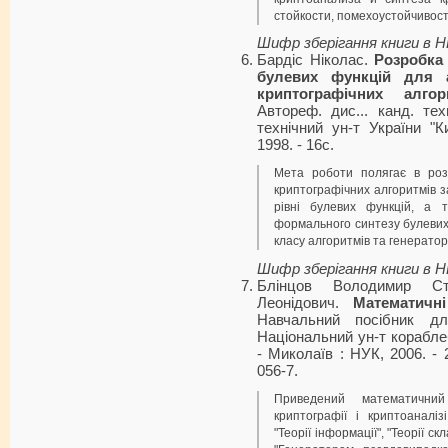
стойкости, помехоустойчивос
Шифр зберігання книги в 
Бардіс Ніколас.
Розробка 
булевих функцій для а
криптографічних алгор
Автореф. дис... канд. тех
технічний ун-т України "Ки
1998. - 16с.
Мета роботи полягає в розр
криптографічних алгоритмів за
рівні булевих функцій, а 
формального синтезу булевих 
класу алгоритмів та генерато
Шифр зберігання книги в 
Блінцов Володимир Ст
Леонідович.
Математичн
Навчальний посібник д
Національний ун-т корабле
- Миколаїв : НУК, 2006. - 2
056-7.
Приведений математичний
криптографії і криптоаналі
"Теорії інформації", "Теорії ск