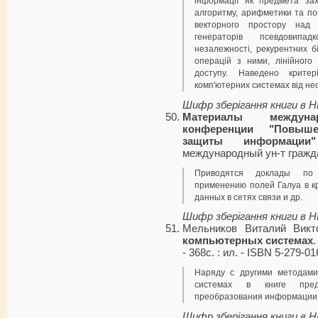
інформації як предмета зах
алгоритму, арифметики та пов
векторного простору над п
генераторів псевдовипадк
незалежності, рекурентних б
операцій з ними, лінійного
доступу. Наведено критер
комп'ютерних системах від не
Шифр зберігання книги в 
Материалы междунар
конференции "Повыше
защиты информации"
международный ун-т граждан
Приводятся доклады по 
применению полей Галуа в к
данных в сетях связи и др.
Шифр зберігання книги в 
Мельников Виталий Викт
компьютерных системах
- 368с. : ил. - ISBN 5-279-01
Наряду с другими методам
системах в книге предс
преобразования информации
Шифр зберігання книги в 