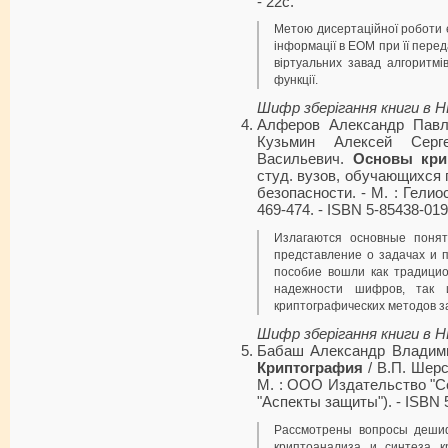
- 22с.
Метою дисертаційної роботи є
інформації в ЕОМ при її переда
віртуальних завад алгоритмі
функції.
Шифр зберігання книги в 
Алферов Александр Павл
Кузьмин Алексей Серг
Васильевич.
Основы кри
студ. вузов, обучающихся 
безопасности. - М. : Гелиос
469-474. - ISBN 5-85438-019
Излагаются основные поня
представление о задачах и 
пособие вошли как традици
надежности шифров, так 
криптографических методов 
Шифр зберігання книги в 
Бабаш Александр Владими
Криптография
/ В.П. Шерст
М. : ООО Издательство "Сол
"Аспекты защиты"). - ISBN 
Рассмотрены вопросы деши
криптоанализа и синтеза к