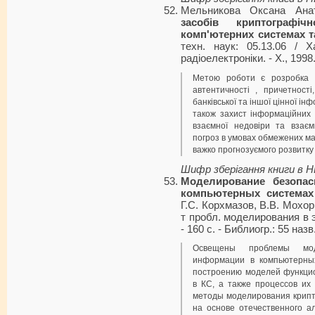
Мельникова Оксана Ана
засобів криптографі
комп'ютерних системах т
техн. наук: 05.13.06 / Х
радіоелектроніки. - Х., 1998. 
Метою роботи є розробка к
автентичності , причетност
банківської та іншої цінної інф
також захист інформаційних
взаємної недовіри та взаєм
погроз в умовах обмежених мат
важко прогнозуємого розвитку 
Шифр зберігання книги в 
Моделирование безопа
компьютерных системах
Г.С. Корхмазов, В.В. Мохо
т пробл. моделирования в эн
- 160 с. - Библиогр.: 55 назв.
Освещены проблемы мод
информации в компьютерны
построению моделей функци
в КС, а также процессов их
методы моделирования крип
на основе отечественного а