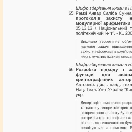
Шифр зберігання книги в 
Рамзі Анвар Саліба Сунн
протоколів захисту і
модулярної арифметики
05.13.13 / Національний т
політехнічний ін- т". - К., 200
Виконано теоретичне обґр
наукової задачі підвищення
захисту інформації в комп'ю
яких є мультиплікативні опер
Шифр зберігання книги в 
Розробка підходу і з
функцій для аналі
криптографічних алгор
Автореф. дис... канд. техн
Нац. Техн. Ун-т України "Київ.
укp.
Дисертацію присвячено розроб
та синтезу алгоритмів крипто
використання апарату булеви
розкриття криптографічних ал
рівнянь, які визначаються бу
реалізуються алгоритмом. В