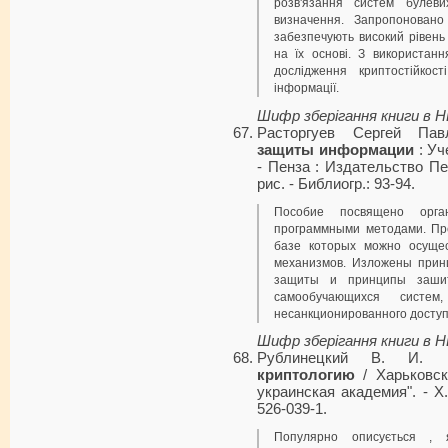
розв'язання систем булеви
визначення. Запропоновано
забезпечують високий рівень 
на їх основі. З використан
дослідження криптостійкос
інформації.
Шифр зберігання книги в 
Расторгуев Сергей Па
защиты информации
: Уч
- Пенза : Издательство Пенз
рис. - Библиогр.: 93-94.
Пособие посвящено орган
программными методами. Пр
базе которых можно осуще
механизмов. Изложены прин
защиты и принципы заши
самообучающихся систе
несанкционированного доступ
Шифр зберігання книги в 
Рублинецкий В. И.
криптологию
/ Харьковск
украинская академия". - Х.
526-039-1.
Популярно описується ,