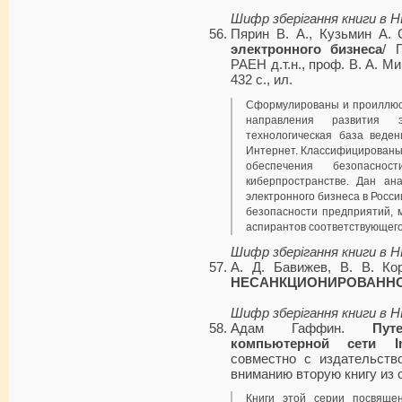
Шифр зберігання книги в 
Пярин В. А., Кузьмин А.
электронного бизнеса
/ 
РАЕН д.т.н., проф. В. А. М
432 с., ил.
Сформулированы и проиллюс
направления развития эл
технологическая база веден
Интернет. Классифицированы
обеспечения безопаснос
киберпространстве. Дан ан
электронного бизнеса в Росс
безопасности пред­приятий, 
аспирантов соответствующег
Шифр зберігання книги в 
А. Д. Бавижев, В. В. Ко
НЕСАНКЦИОНИРОВАННОГ
Шифр зберігання книги в 
Адам Гаффин.
Пут
компьютерной сети Int
совместно с издательств
вниманию вторую книгу из 
Книги этой серии посвящен