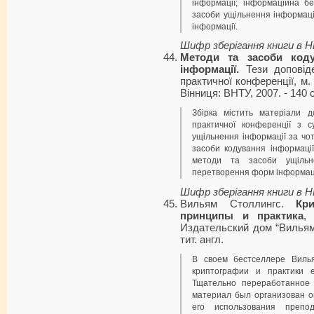
інформа­ції; інформаційна 
засоби ущіль­нення інформац
інформації.
Шифр зберігання книги в 
Методи та засоби коду
інформації.
Тези доповід
практичної конференції, м. 
Вінниця: ВНТУ, 2007. - 140 с
Збірка містить матеріали д
практичної конференції з с
ущільнення інформації за ч
засоби кодування інформації
методи та засоби ущільн
перетворення форм інформаці
Шифр зберігання книги в 
Вильям Столлингс.
Кр
принципы и практика
,
Издательский дом “Вильямс
тит. англ.
В своем бестселлере Виль
криптографии и практики 
Тщательно переработанное 
материал был организован о
его использования препо