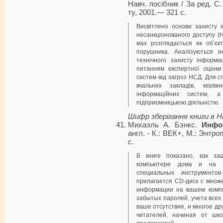
Навч. посібник / За ред. С
ту, 2001.— 321 с.
Висвітлено основи захисту 
несанкціонованого до­ступу (
мах розглядається як об’єк
порушника. Аналізуються ін
технічного за­хисту інформа
питанням експертної оцінки
систем від загроз НСД. Для ст
вчальних закладів, керівн
інформаційних систем, 
підприємницькою діяльністю.
Шифр зберігання книги в 
Михаэль А. Бэнкс.
Инфо
англ. - К.: ВЕК+, М.: Энтр
с.
В книге показано, как з
компьютере дома и на р
специальных инструменто
прилагается CD-диск с множ
информации на вашем компь
забытых паро­лей, учета все
ваше отсутствие, и многое др
читателей, начиная от шко