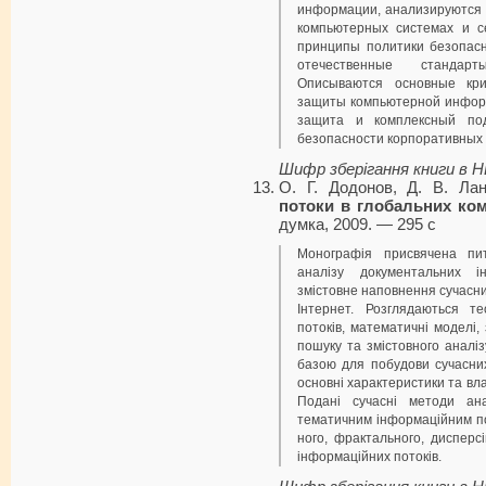
информации, анали­зируются
компьютерных системах и с
принципы политики безопас
отечественные стандар
Описываются основные кри
защиты компьютерной инфор
защита и комплексный по
безопасности корпоративных 
Шифр зберігання книги в 
О. Г. Додонов, Д. В. Лан
потоки в глобальних ко
думка, 2009. — 295 с
Монографія присвячена пи
аналізу документальних і
змістовне наповнення сучасн
Інтернет. Розглядаються те
потоків, математичні моделі,
пошуку та змістовного аналізу
базою для побудови сучасних
основні характеристики та вла
Подані сучасні методи ана
тематичним інформаційним по
ного, фрактального, дисперс
інформаційних потоків.