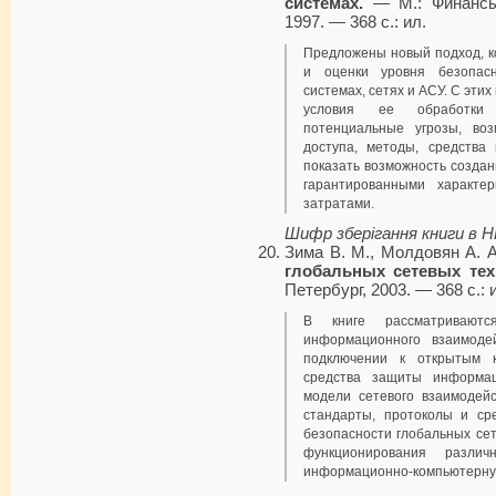
системах.
— М.: Фи­нансы
1997. — 368 с.: ил.
Предложены новый подход, к
и оценки уровня безопас
системах, сетях и АСУ. С эт
условия ее обработки 
потенциальные угрозы, во
доступа, методы, средств
показать возможность созда
гарантированными характе
затратами.
Шифр зберігання книги в 
Зима В. М., Молдовян А. 
глобальных сетевых тех
Петербург, 2003. — 368 с.: 
В книге рассматриваютс
информационного взаимоде
подключении к открытым к
средства защиты информац
модели сетевого взаимодей
стандарты, протоколы и ср
безопасности глобальных се
функционирования разли
информационно-компьютерну