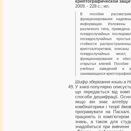
криптографической защи
2009. - 228 с.: ил.
В пособии рассматри
функционирования надежны
информации. Изложены п
различного типа, приведена
псевдослучайных последова
посевдослучайных простых
стойкости распространенн
криптоалгоритмов, описаны
псевдослучайных чисел,
функционирования и обес
открытых ключей. Пособие
учебных заведений и ас
занимающихся криптографие
Шифр зберігання книги в 
У книзі популярно описуєт
що передається від комп
способи дешифрації. Основ
якщо він знає алгебру
комбінаторики і теорії ймо
програмувати на Паскалі.
працюють із комп'ютером
знань, а також для студ
знадобиться при вивченні 