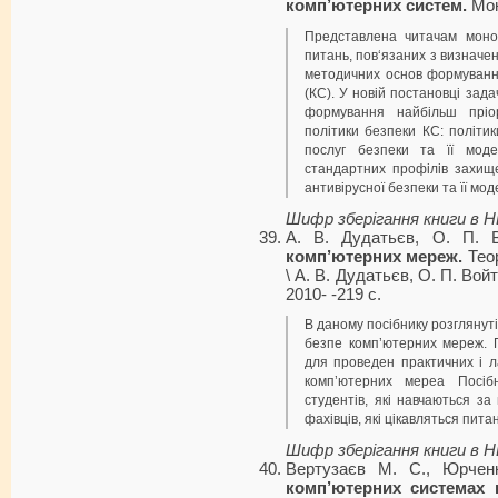
комп’ютерних систем.
Моно
Представлена читачам моно
питань, пов‘язаних з визнач
методичних основ формуванн
(КС). У новій постановці зад
формування найбільш пріор
політики безпеки КС: політи
послуг безпеки та її моде
стандартних профілів захище
антивірусної безпеки та її мод
Шифр зберігання книги в 
А. В. Дудатьєв, О. П. 
комп’ютерних мереж.
Теор
\ А. В. Дудатьєв, О. П. Вой
2010- -219 с.
В даному посібнику розглянут
безпе комп’ютерних мереж. П
для проведен практичних і л
комп’ютерних мереа Посіб
студентів, які навчаються за
фахівців, які цікавляться пит
Шифр зберігання книги в 
Вертузаєв M. C., Юрче
комп’ютерних системах в