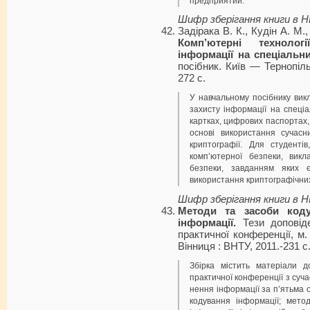
предприятий.
Шифр зберігання книги в 
Задірака В. К., Кудін А. М
Комп’ютерні технолог
інформації на спеціальн
посібник. Київ — Тернопіль
272 с.
У навчальному посібнику вик
захисту інформації на спеці
картках, цифрових паспортах,
основі використання сучасн
криптографії. Для студенті
комп’ютерної безпеки, викл
безпеки, завданням яких є
використання криптографіч­них
Шифр зберігання книги в 
Методи та засоби коду
інформації.
Тези доповіде
практичної конфе­ренції, м.
Вінниця : ВНТУ, 2011.-231 с
Збірка містить матеріали д
практичної конференції з суча
нення інформації за п’ятьма
ко­дування інформації; мет