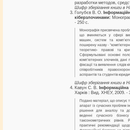
разработки методов, средс
Шифр зберігання книги в 
Голубєв В. О.
Інформаційн
кіберзлочинами:
Монограф
- 250 с.
Монографія присвячена пробле
що вчиняються у сфері вик
машин, систем та комп’ют
поширену назву - “комп'ютерні
теоретико- правові та крим
Сформульовані основні поло
комп’ютерних злочинів, дані 
фіксації та виявлення слідів 
співробітників правоохоро
аспірантів та студентів юриди
Шифр зберігання книги в 
Кавун С. В.
Інформаційна 
Харків : Вид. ХНЕУ, 2009. - 
Подано матеріал, що описує т
апа­рат із сучасних проблем і
рішення для аналізу та до
веденні сучасного бізнес
таксонометричних рівнів. 
практичні рекомендації щод