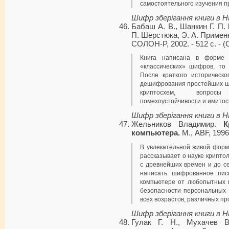
самостоятельного изучения п
Шифр зберігання книги в 
Бабаш A. B., Шанкин Г. П.
П. Шерстюка, Э. А. Применко
COЛOH-P, 2002. - 512 с. - 
Книга написана в форме п
«классических» шифров, то
После краткого историческ
дешифрования простейших ши
криптосхем, вопросы 
помехоустойчивости и имито
Шифр зберігання книги в 
Жельников Владимир.
К
компьютера.
М., ABF, 1996,
В увлекательной живой форме
рассказывает о науке крип­т
с древ­нейших времен и до с
написать шифрованное пис
компьютере от любопытных г
безопасности персональных 
всех воз­растов, различных п
Шифр зберігання книги в 
Гулак Г. Н., Мухачев 