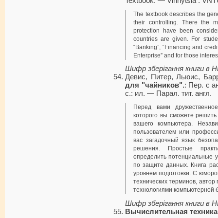
Textbook. — Vinnytsia : VNT
The textbook describes the gen
their controlling. There the 
protection have been consider
countries are given. For stude
“Banking”, “Financing and credi
Enterprise” and for those interes
Шифр зберігання книги в 
Девис, Питер, Льюис, Бар
для "чайников".
: Пер. с 
с.: ил. — Парал. тит. англ.
Перед вами дружественное
которого вы смо­жете решить
вашего компьютера. Незав
пользователем или професси
вас загадочный язык безоп
реше­ния. Простые практ
определить потенциальные у
по защите данных. Книга ра
уровнем подготовки. С юморо
технических терминов, автор
технологиями компьютерной 
Шифр зберігання книги в 
Вычислительная техника 