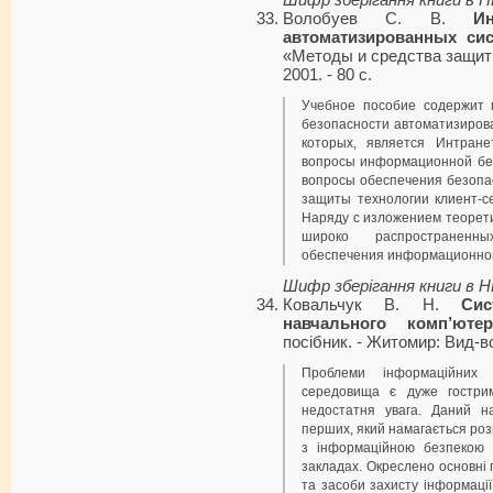
Шифр зберігання книги в 
Волобуев С. В.
И
автоматизиро­ванных сис
«Методы и средства защит
2001. - 80 с.
Учебное пособие содержит 
безопасности автоматизиров
которых, является Интран
вопросы информационной бе
вопросы обеспечения безопа
защиты технологии клиент-с
Наряду с изложением теорет
широко распространенны
обеспечения информационной
Шифр зберігання книги в 
Ковальчук В. Н.
Сис
навчального комп’юте
посібник. - Житомир: Вид-во 
Проблеми інформаційних 
середовища є дуже гостри
недостатня увага. Даний н
перших, який намагається роз
з інформаційною безпекою у
закладах. Окреслено основні
та засоби захисту інформації