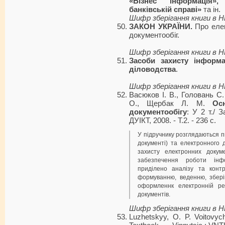
«Бізнес інформація»
банківській справі»
та ін.
Шифр зберігання книги в 
ЗАКОН УКРАЇНИ.
Про елек
документообіг.
Шифр зберігання книги в 
Засоби захисту інформа
діловодства
.
Шифр зберігання книги в 
Васюков І. В., Головань С
О., Щербак Л. M.
Ос
документообігу
: У 2 т./ 
ДУІКТ, 2008. - Т.2. - 236 с.
У підручнику розглядаються п
документі) та електронного д
захисту електронних докуме
забезпечення роботи інфо
приділено аналізу та конт
формуванню, веденню, збері
оформленнк електронній ре
документів.
Шифр зберігання книги в 
Luzhetskyy, O. P. Voitovych