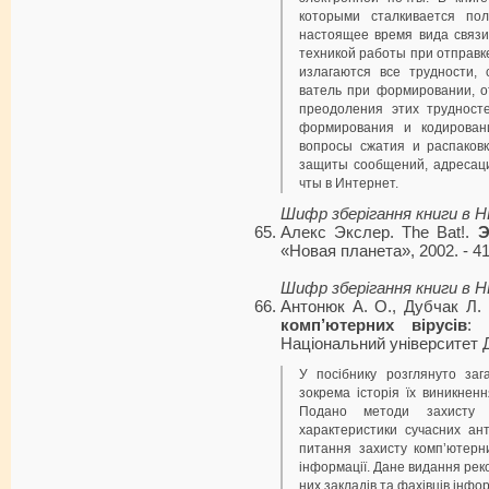
которыми сталкивается пол
настоящее время вида связи
техникой работы при отправк
излагаются все трудности, 
ватель при формировании, о
преодоления этих трудност
формирования и кодирован
вопросы сжатия и распаков
защиты сообщений, адресаци
чты в Интернет.
Шифр зберігання книги в 
Алекс Экслер. The Bat!.
Э
«Новая планета», 2002. - 416
Шифр зберігання книги в 
Антонюк А. О., Дубчак Л.
комп’ютерних вірусів
: 
Національний університет Д
У посібнику розглянуто зага
зокрема історія їх виникненн
Подано методи захисту в
характеристики сучасних ант
питання захисту комп’ютерн
інформації. Дане видання рек
них закладів та фахівців інфо