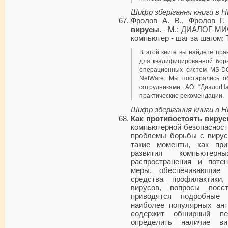
Шифр зберігання книги в 
Фролов А. В., Фролов Г
вирусы.
- М.: ДИАЛОГ-МИФИ
компьютер - шаг за шагом; Т
В этой книге вы найдете пр
для квалифицированной бор
операционных систем MS-DOS
NetWare. Мы постарались о
сотрудниками АО “ДиалогН
практические рекомендации.
Шифр зберігання книги в 
Как противостоять вирус
компьютерной безопаснос
проблемы борьбы с вирус
такие моменты, как при
развития компьютер
распространения и потен
меры, обеспечивающие 
средства профилакти­к
вирусов, вопросы восст
приводятся подробные
наиболее популярных ант
содержит обширный пе
определить наличие в