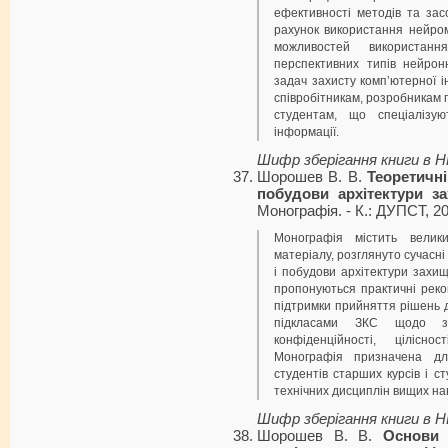
ефективності методів та зас
рахунок використання нейро
можливостей використан
перспективних типів нейрон
задач захисту комп’ютерної і
співробітникам, розробникам 
студентам, що спеціалізую
інформації.
Шифр зберігання книги в 
Шорошев В. В.
Теоретичні 
побудови архітектури з
Монографія. - К.: ДУПСТ, 201
Монографія містить велик
матеріалу, розглянуто сучасні 
і побудови архітектури захи
пропонуються практичні реко
підтримки прийняття рішень д
підкласами ЗКС щодо з
конфіденційності, цілісно
Монографія призначена для 
студентів старших курсів і ст
технічних дисциплін вищих на
Шифр зберігання книги в 
Шорошев В. В.
Основи 