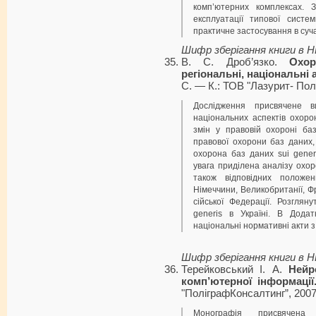
комп’ютерних комплексах. 
експлуатації типової систе
практичне застосування в суча
Шифр зберігання книги в 
B. C. Дроб’язко.
Охор
регіональні, національні 
C. — К.: ТОВ "Лазурит- Полі
Дослідження присвячене ви
національних аспектів охоро
змін у правовій охороні ба
правової охорони баз даних,
охорона баз даних sui generi
увага приділена аналізу охо­
також відповідних положе
Німеччини, Ве­ликобританії, Ф
сійської Федерації. Розгля
generis в Україні. В Додат
національні нормативні акти з
Шифр зберігання книги в 
Терейковський І. А.
Нейр
комп’ютерної інформації
"ПоліграфКонсалтинг”, 2007.
Монографія присвячена