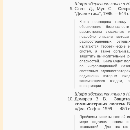
Шифр зберігання книги в 
Стенг Д., Мун С.
Секр
“Диалектика”, 1995. —544 с.
Книга посвящена такому 
обеспечение безопаснос
рассмотрены локальные и
подробно описаны методы 
распространенных сетев
излагаются теоре­тические
систем, а также организа
защитить вычислительные р
опасностей. Книга будет по
по информационной безоп
системным администраторам
подчинении которых наход
занимающиеся вводом, о
информации.
Шифр зберігання книги в 
Домарев В. В.
Защит
компьютерных систем
/ 
«Диа- Софт», 1999. — 480 с
Проблемы защиты важной ин
мере подчинил своим ин
технологий... Для тех кт