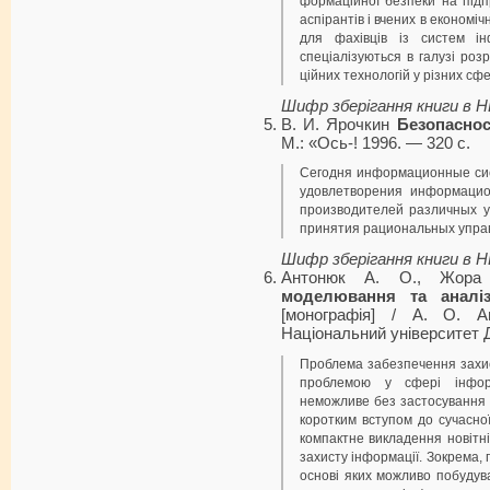
формаційної безпеки на підп
аспірантів і вчених в економіч
для фахівців із систем ін
спеціалізуються в галузі ро
ційних технологій у різних сфе
Шифр зберігання книги в 
В. И. Ярочкин
Безопасно
М.: «Ось-! 1996. — 320 с.
Сегодня информационные си
удовлетворения информацио
производителей различных у
принятия рациональных упр
Шифр зберігання книги в 
Антонюк А. О., Жо
моделювання та аналіз
[моно­графія] / А. О. 
Національний університет Д
Проблема забезпечення захис
пробле­мою у сфері інфор
неможливе без застосування 
коротким вступом до сучасної 
компактне викладення новітн
захисту інформації. Зокрема, 
основі яких можливо побудув