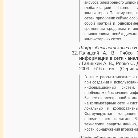
вирусов, электронного шпионаж
глобализацией Internet
компьютеров. Поэтому вопро
сетей приобрели сейчас особу
собой краткий и одновреме
временным средствам и инс
приложениям, не­обходимым
компьютерных сетях.
Шифр зберігання книги в 
Галицкий А. В. Рябко 
информации в сети - ана
/ Галиц­кий А. В., Рябко С.
2004. - 616 с.: ил. - (Сери
В книге рассматриваются а
при создании и использован
информационных систем.
проблемам обеспечения инфо
бизнеса и электронной комм
на компьютерные сети и сис
ло­кальных и корпоративны
Формулируется концеп­ц
определяются политики бе
технологии защиты данных,
ности, обнаружения вторжени