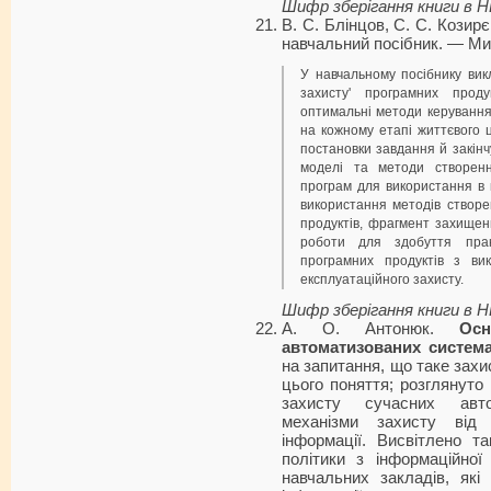
Шифр зберігання книги в 
B. C. Блінцов, C. C. Кози
навчальний посібник. — Мик
У навчальному посібнику вик
захисту' програмних проду
оптимальні методи керування
на кожному етапі життєвого 
постановки завдання й закін
моделі та методи створенн
програм для використання в
використання методів створ
продуктів, фрагмент захище
роботи для здобуття прак
програмних продуктів з вик
експлуатаційного захисту.
Шифр зберігання книги в 
А. О. Антонюк.
Ос
автоматизованих систем
на запитання, що таке захис
цього поняття; розглянуто 
захисту сучасних авто
механізми захисту від 
інформації. Висвітлено т
політики з інформаційно
навчальних закладів, як