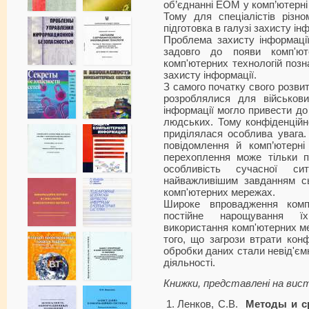
об’єднанні ЕОМ у комп’ютерні 
Тому для спеціалістів різн
підготовка в галузі захисту ін
Проблема захисту інформаці
задовго до появи комп'ют
комп'ютерних технологій поз
захисту інформації.
З самого початку свого розви
розроблялися для військови
інформації могло привести до
людських. Тому конфіденцій
приділялася особлива увага.
повідомлення й комп’ютерні
перехоплення може тільки 
особливість сучасної с
найважливішим завданням сь
комп'ютерних мережах.
Широке впровадження комп'
постійне нарощування їх
використання комп'ютерних м
того, що загрози втрати конф
обробки даних стали невід'єм
діяльності.
Книжки, представлені на вист
Ленков, С.В.
Методы и с