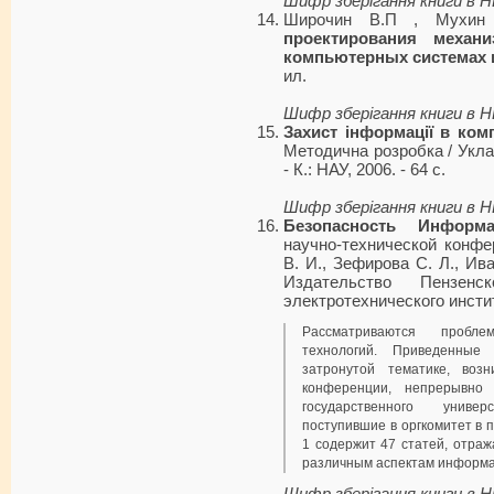
Шифр зберігання книги в 
Широчин В.П , Мухи
проектирования меха
компьютерных системах 
ил.
Шифр зберігання книги в 
Захист інформації в ком
Методична розробка / Уклад
- К.: НАУ, 2006. - 64 с.
Шифр зберігання книги в 
Безопасность Информа
научно-технической конф
В. И., Зефирова C. Л., Ива
Издательство Пензенско
электротехнического инстит
Рассматриваются пробл
технологий. Приведенные
затронутой тематике, возн
конференции, непрерывно 
государственного униве
поступившие в оргкомитет в 
1 содержит 47 статей, отра
различным аспектам информа
Шифр зберігання книги в 