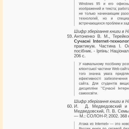
Windows 95 и его офисны
изображений и текста; работа
не только начинающим разо
технологий, но и специ
встречающихся проблем и зад
Шифр зберігання книги в 
Антоненко В. М., Терейко
Сучасні Internet-технологі
практикум. Частина І. О
посібник. - Ірпінь: Націона
206 с.
У навчальному посібнику роз
клієнтської частини Web-сайт
того значна увага приділя
ефективності забезпечення
сайта. Для студентів вищи
дисциплі­ни ’’Сучасні Інтер
самоосвіти.
Шифр зберігання книги в 
И. Д. Медведовский и
Медведовский, П. В. Семья
— М.: СОЛОН-Р, 2002. 368 
Атака из Internet» — это но
России книги по се­тевой без