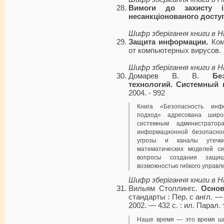
Вимоги до захисту і
несанкціонованого доступ
Шифр зберігання книги в 
Защита информации.
Ком
от компьютерных вирусов.
Шифр зберігання книги в 
Домарев В. В.
Бе
технологий. Системный 
2004. - 992
Книга «Безопасность инф
подход» адресована ши­ро
системным администрато
информационной безопасно
угрозы и каналы утечки
математических моделей с
вопросы создания за­щ
возможностью гибкого управл
Шифр зберігання книги в 
Вильям Столлингс.
Основ
стандарты : Пер. с англ. —
2002. — 432 с. : ил. Парал. 
Наше время — это время ши