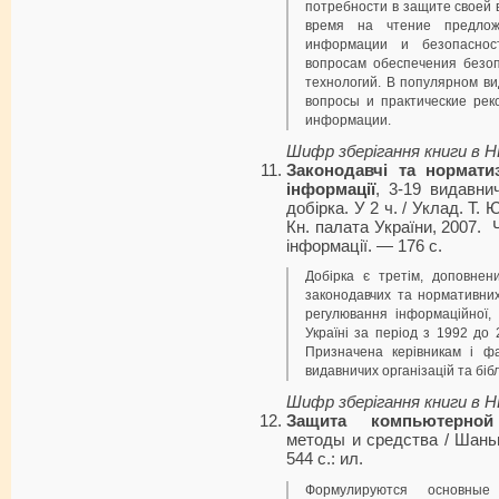
потребности в защите своей
время на чтение предлож
информации и безопаснос
вопросам обеспечения безо
технологий. В популярном ви
вопросы и практические ре
информации.
Шифр зберігання книги в 
Законодавчі та нормати
інформації
, 3-19 видавнич
добірка. У 2 ч. / Уклад. Т.
Кн. палата України, 2007. 
інформації. — 176 с.
Добірка є третім, доповнен
законодавчих та нормативних
регулювання інформаційної, 
Україні за період з 1992 до 
Призначена керівникам і фа
видавничих організацій та бібл
Шифр зберігання книги в 
Защита компьютерной
методы и средства / Шаньг
544 с.: ил.
Формулируются основны