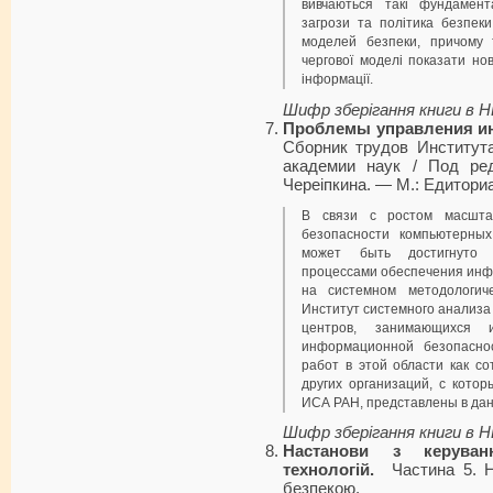
вивчаються такі фунда­мент
загрози та політика безпеки
моделей безпеки, причому 
чергової моделі показати но
інформації.
Шифр зберігання книги в 
Проблемы управления и
Сборник трудов Институт
академии наук / Под ред
Череіпкина. — М.: Едитори
В связи с ростом масшта
безопасности компьютерны
может быть достигнуто 
процессами обеспечения инф
на системном методологи
Институт системного анализа
центров, занимающихся и
информационной безопасно
работ в этой области как со
других организа­ций, с кото
ИСА РАН, представлены в да
Шифр зберігання книги в 
Настанови з керуван
технологій.
Частина 5. Н
безпекою.