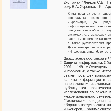
2-х томах / Ленков С.В., П
ред. В.А. Хорошко. - К. : Ар
Книга предназначена широк
специалиста, связанно­г
информации, до рядов
информационными технология
специалистам в области защ
системах и системах связи, 
защи­ты информации как госуд
а также руководителям пре
Даную монографию можно рас
«Информацион­ная безопаснос
Шифр зберігання книги в 
Защита информации
: Сбо
2001.- 149 с.Освещены
информации, а также мето
статей посвящен вопроса
защиты информации в се
направлениям исследован
публикуются практическ
исследований по рекомен
межрегионального семина
“Технические сведения 
сборника представляют ин
инженеров, занимающих