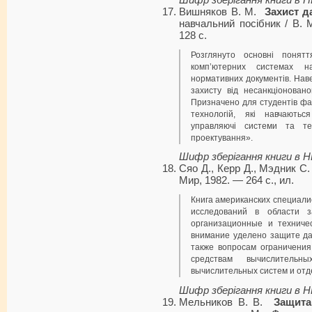
Вишняков В. М.
Захист д
навчальний посібник / В. 
128 с.
Розглянуто основні понят
комп’ютерних системах н
нормативних документів. Наве
захисту від несанкціонован
Призначено для студентів фа
технологій, які навчають
управляючі системи та тех
проектування».
Шифр зберігання книги в 
Сяо Д., Керр Д., Мэдник С
Мир, 1982. — 264 с., ил.
Книга американских специал
иссле­дований в области 
организационные и тех­нич
внимание уделено защите да
также вопросам ограничени
средствам вычислитель
вычислительных систем и от
Шифр зберігання книги в 
Мельников В. В.
Защит