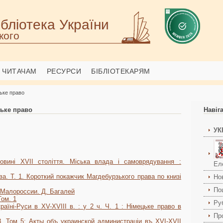
бліотека України
кого
ЧИТАЧАМ
РЕСУРСИ
БІБЛІОТЕКАРЯМ
зьке право
зьке право
Навіг
УК
овині XVII століття. Міська влада і самоврядування :
Ел
ава. Т. 1. Короткий покажчик Магдебурзького права по книзі
Но
По
 Малороссии. Д. Багалей
Том. 1
Ру
раїні-Руси в XV-XVIII в. : у 2 ч. Ч. 1 : Німецьке право в
Пр
. Том 5: Акты объ украинской администраціи въ ХVІ-XVІІ