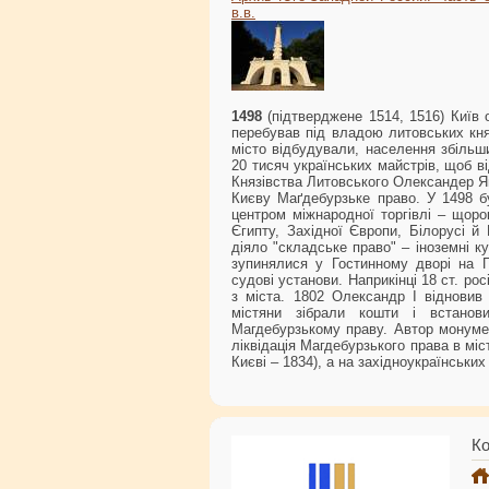
в.в.
1498
(підтверджене 1514, 1516) Київ 
перебував під владою литовських кня
місто відбудували, населення збільш
20 тисяч українських майстрів, щоб в
Князівства Литовського Олександер Я
Києву Маґдебурзьке право. У 1498 бу
центром міжнародної торгівлі – щорок
Єгипту, Західної Європи, Білорусі й
діяло "складське право" – іноземні к
зупинялися у Гостинному дворі на П
судові установи. Наприкінці 18 ст. ро
з міста. 1802 Олександр І відновив 
містяни зібрали кошти і встано
Магдебурзькому праву. Автор монумен
ліквідація Магдебурзького права в міс
Києві – 1834), а на західноукраїнських
Ко