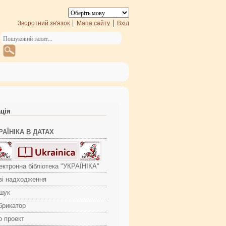
Зворотний зв'язок
Мапа сайту
Вхід
ація
РАЇНІКА В ДАТАХ
ектронна бібліотека "УКРАЇНІКА"
ві надходження
шук
брикатор
о проект