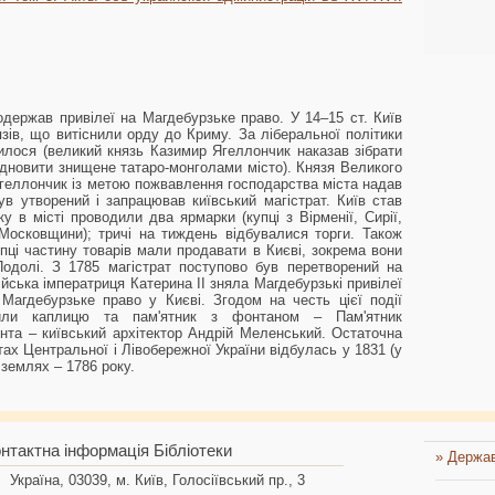
одержав привілеї на Магдебурзьке право. У 14–15 ст. Київ
зів, що витіснили орду до Криму. За ліберальної політики
илося (великий князь Казимир Ягеллончик наказав зібрати
ідновити знищене татаро-монголами місто). Князя Великого
геллончик із метою пожвавлення господарства міста надав
в утворений і запрацював київський магістрат. Київ став
у в місті проводили два ярмарки (купці з Вірменії, Сирії,
 Московщини); тричі на тиждень відбувалися торги. Також
упці частину товарів мали продавати в Києві, зокрема вони
одолі. З 1785 магістрат поступово був перетворений на
сійська імператриця Катерина II зняла Магдебурзькі привілеї
Магдебурзьке право у Києві. Згодом на честь цієї події
вили каплицю та пам'ятник з фонтаном – Пам'ятник
та – київський архітектор Андрій Меленський. Остаточна
тах Центральної і Лівобережної України відбулась у 1831 (у
 землях – 1786 року.
нтактна інформація Бібліотеки
» Держав
Україна, 03039, м. Київ, Голосіївський пр., 3