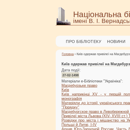
Національна бі
імені В. І. Вернадсь
ПРО БІБЛІОТЕКУ
НОВИНИ
Головна
› Київ одержав привілеї на Магдебур
Київ одержав привілеї на Магдебур
Дата події:
27-02-1498
Матеріали е-Бібліотеки "Україніка":
Магдебурзьке право
Київ
Київ наприкінці XV - у першій пол
монографія
Матеріяли до історії українського пр
"Порядку"
Магдебургское право в Левобережной
Привілеї міста Львова (XIV- XVIII ст.) 
Розвідки про міста і міщанство на Ук
Польщі й Литві, I-IV
Архив Юго-Западной России. Часть 8