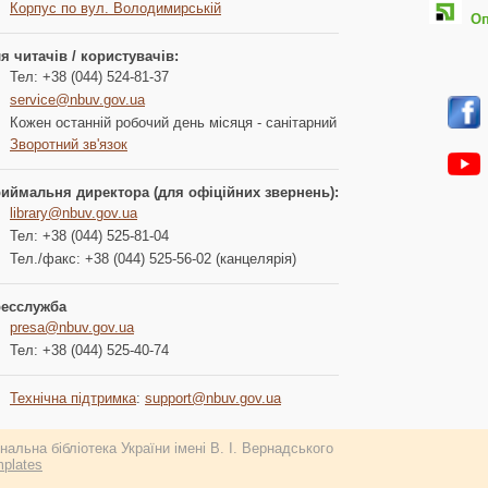
Корпус по вул. Володимирській
Опл
я читачів / користувачів:
Тел: +38 (044) 524-81-37
service@nbuv.gov.ua
Кожен останній робочий день місяця - санітарний
Зворотний зв'язок
иймальня директора (для офіційних звернень):
library@nbuv.gov.ua
Тел: +38 (044) 525-81-04
Тел./факс: +38 (044) 525-56-02 (канцелярія)
есслужба
presa@nbuv.gov.ua
Тел: +38 (044) 525-40-74
Технічна підтримка
:
support@nbuv.gov.ua
альна бібліотека України імені В. І. Вернадського
plates