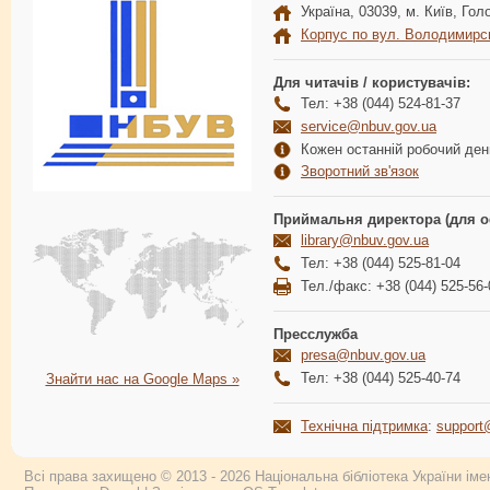
Україна, 03039, м. Київ, Голо
Корпус по вул. Володимирс
Для читачів / користувачів:
Тел: +38 (044) 524-81-37
service@nbuv.gov.ua
Кожен останній робочий день
Зворотний зв'язок
Приймальня директора (для о
library@nbuv.gov.ua
Тел: +38 (044) 525-81-04
Тел./факс: +38 (044) 525-56-
Пресслужба
presa@nbuv.gov.ua
Тел: +38 (044) 525-40-74
Знайти нас на Google Maps »
Технічна підтримка
:
support
Всі права захищено © 2013 - 2026 Національна бібліотека України імен