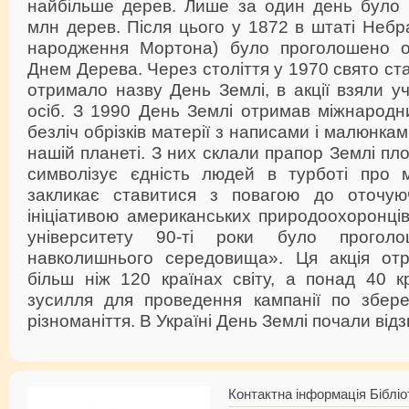
найбільше дерев. Лише за один день було
млн дерев. Після цього у 1872 в штаті Небра
народження Мортона) було проголошено о
Днем Дерева. Через століття у 1970 свято ст
отримало назву День Землі, в акції взяли у
осіб. З 1990 День Землі отримав міжнародни
безліч обрізків матерії з написами і малюнка
нашій планеті. З них склали прапор Землі пл
символізує єдність людей в турботі про 
закликає ставитися з повагою до оточуюч
ініціативою американських природоохоронці
університету 90-ті роки було проголо
навколишнього середовища». Ця акція отр
більш ніж 120 країнах світу, а понад 40 к
зусилля для проведення кампанії по збере
різноманіття. В Україні День Землі почали від
Контактна інформація Бібліо