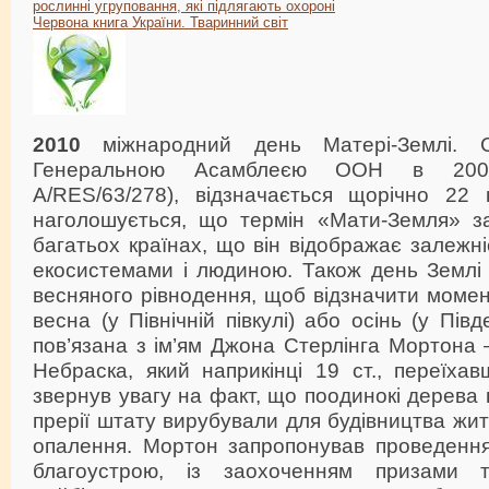
рослинні угруповання, які підлягають охороні
Червона книга України. Тваринний світ
2010
міжнародний день Матері-Землі. С
Генеральною Асамблеєю ООН в 200
A/RES/63/278), відзначається щорічно 22 к
наголошується, що термін «Мати-Земля» з
багатьох країнах, що він відображає залежні
екосистемами і людиною. Також день Землі 
весняного рівнодення, щоб відзначити момен
весна (у Північній півкулі) або осінь (у Півд
пов’язана з ім’ям Джона Стерлінга Мортона
Небраска, який наприкінці 19 ст., переїха
звернув увагу на факт, що поодинокі дерева 
прерії штату вирубували для будівництва жит
опалення. Мортон запропонував проведення
благоустрою, із заохоченням призами 