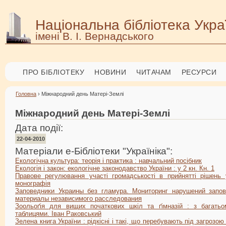
Національна бібліотека Укра
імені В. І. Вернадського
ПРО БІБЛІОТЕКУ
НОВИНИ
ЧИТАЧАМ
РЕСУРСИ
Головна
› Міжнародний день Матері-Землі
Міжнародний день Матері-Землі
Дата події:
22-04-2010
Матеріали е-Бібліотеки "Україніка":
Екологічна культура: теорія і практика : навчальний посібник
Екологія і закон: екологічне законодавство України : у 2 кн. Кн. 1
Правове регулювання участі громадськості в прийнятті рішень 
монографія
Заповедники Украины без гламура. Мониторинг нарушений запов
материалы независимого расследования
Зоольоґія для вищих початкових шкіл та ґімназій : з багат
таблицями. Іван Раковський
Зелена книга України : рідкісні і такі, що перебувають під загрозою