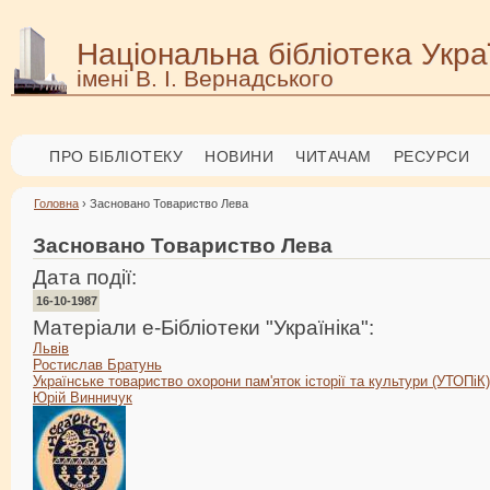
Національна бібліотека Укра
імені В. І. Вернадського
ПРО БІБЛІОТЕКУ
НОВИНИ
ЧИТАЧАМ
РЕСУРСИ
Головна
› Засновано Товариство Лева
Засновано Товариство Лева
Дата події:
16-10-1987
Матеріали е-Бібліотеки "Україніка":
Львів
Ростислав Братунь
Українське товариство охорони пам'яток історії та культури (УТОПіК)
Юрій Винничук