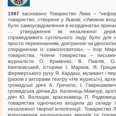
1987
засновано Товариство Лева – "нефор
товариство, створене у Львові. «Умовою вхо
було самоусвідомлення в координатах принал
… утвердження як незалежної держ
справедливого суспільного ладу було для на
просто переконанням, доктриною чи ідеологіє
спорідненим із самопосвятою», – Ігор Марк
товариства. Члени товариства
–
письме
журналісти О. Кривенко, В. Павлів, О
Квятковський, історики І. Марков, Я. Грицак
фермерського руху Я. Кардаш, музикант і пе
(разом з акторами театру «Не журись!»), арх
громадські діячі А. Гречило, І. Гавришкевич
громадська діячка Дз. Калинець-Мамчур, архі
діяч Ю. Волощак, краєзнавець П. Радковець
товариства одночасно входили до складу Ук
незалежної творчої інтелігенції. Товариство 
відродження національних звичаїв та тради