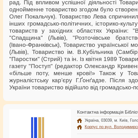
рад. Під впливом успішної діяльності Товар
однойменне товариство згодом було створене
Олег Покальчук). Товариство Лева спричини
інших громадсько-політичних, історико-культ
товариств у західних областях України: "В
"Спадщина" (Львів), "Розточівське братств
(Івано-Франківськ), Товариство української м
(Львів), Товариство ім. В.Кубільника (Самбір)
"Паростки" (Стрий) та ін. Із квітня 1989 Това
газету "Поступ" (редактор Олександр Кривен
«більше поту, менше крові!» Також у Тов
журналістську кар’єру Г.Ґонґадзе. Після зд
України товариство відійшло від громадсько-п
Контактна інформація Бібліо
Україна, 03039, м. Київ, Голо
Корпус по вул. Володимирс