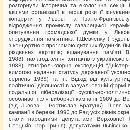
розгорнули історична та екологічна секції
акціями організації в перші роки її існуван
концерти у Львові та Івано-Франківськ
відродження промислу гаварецької керамік
опитування громадської думки у Льво
спорудження пам’ятника Т.Шевченку (грудень 
з концертною програмою дитячих будинків Ль
різдвяних вертепів; вшанування пам’яті В
1988); налагодження контактів з українською
1988); етнофольклорна експедиція "Дністер-8
вимогою надання статусу державної українс
серпень 1988) та ін. Відхід від культурни
політичної діяльності в завуальованій формі 
подальшої лібералізації суспільно-політич
особливо після виборчої кампанії 1989 до 
(від Львова – Ростислав Братунь). Після з
кампанії в березні 1990 до Рад усіх рівнів ок
стали народними депутатами Верховної
Стецьків, Ігор Гринів), депутатами Львівської