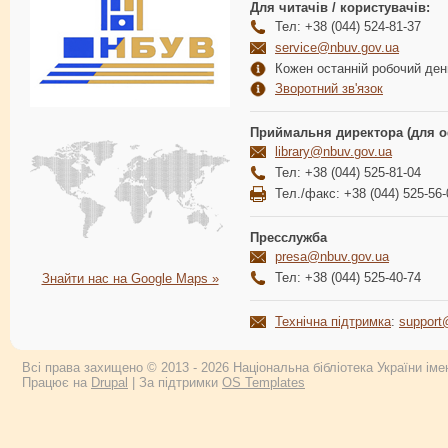
Для читачів / користувачів:
Тел: +38 (044) 524-81-37
service@nbuv.gov.ua
Кожен останній робочий день
Зворотний зв'язок
Приймальня директора (для о
library@nbuv.gov.ua
Тел: +38 (044) 525-81-04
Тел./факс: +38 (044) 525-56-
Пресслужба
presa@nbuv.gov.ua
Тел: +38 (044) 525-40-74
Знайти нас на Google Maps »
Технічна підтримка
:
support
Всі права захищено © 2013 - 2026 Національна бібліотека України імен
Працює на
Drupal
| За підтримки
OS Templates