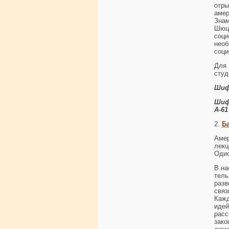
отр
аме
Знам
Шюц
соци
нео
соци
Для 
студ
Шиф
Шиф
А-61
2.
Б
Амер
лекц
Одис
В на
тел
разв
связ
Кажд
иде
рас
зако