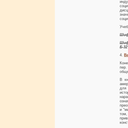
инду
соци
дис
зна
соци
Учеб
Шиф
Шиф
Б-32
4.
В
Коне
пер
обще
В к
амер
для
исто
нар
озн
прео
и "м
том
при
конс