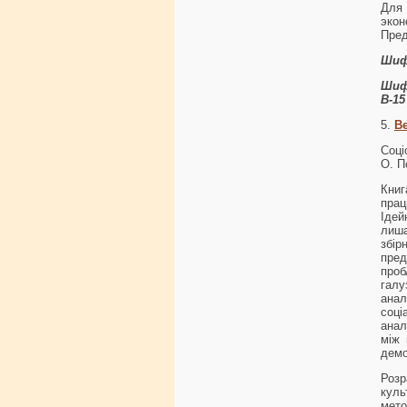
Для
экон
Пред
Шиф
Шиф
В-15
5.
В
Соці
О. П
Книг
прац
Ідей
лиша
збі
пред
проб
галу
ана
соці
анал
між 
демо
Роз
куль
мето