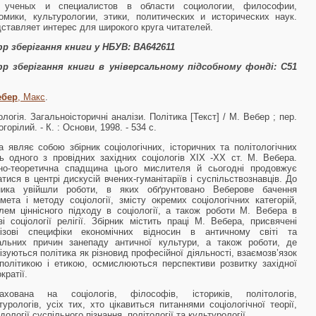
 ученых и специалистов в области социологии, философии,
омики, культурологии, этики, политических и исторических наук.
ставляет интерес для широкого круга читателей.
р зберігання книги у НБУВ: ВА642611
р зберігання книги в універсальному підсобному фонді:
С51
ебер
, Макс
.
ологія. Загальноісторичні аналізи. Політика [Текст] / М. Вебер ; пер.
огорілий. - К. : Основи, 1998. - 534 с.
а являє собою збірник соціологічних, історичних та політологічних
ь одного з провідних західних соціологів XIX -XX ст. М. Вебера.
но-теоретична спадщина цього мислителя й сьогодні продовжує
тися в цент­рі дискусій вчених-гуманітаріїв і суспільствознав­ців. До
рника увійшли роботи, в яких обґрунто­вано Веберове бачення
мета і методу соціології, змісту окремих соціологічних категорій,
лем ціннісного підходу в соціології, а також роботи М. Вебера в
зі соціології релігії. Збірник міс­тить праці М. Вебера, присвячені
лізові специ­фіки економічних відносин в античному світі та
альних причин занепаду античної культури, а також роботи, де
ізуються політика як різно­вид професійної діяльності, взаємозв’язок
по­літикою і етикою, осмислюються перспективи роз­витку західної
кратії.
рахована на соціологів, філософів, істориків, політологів,
турологів, усіх тих, хто цікавить­ся питаннями соціологічної теорії,
дології суспільного пізнання, політології та культурології.