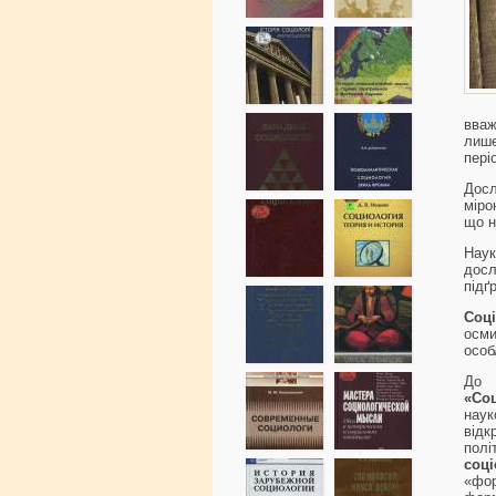
вваж
лише
пері
Досл
міро
що н
Наук
дос
підґ
Соці
осми
особ
Д
«Со
наук
від
пол
соці
«фор