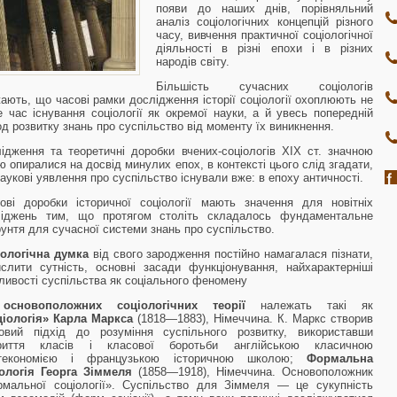
появи до наших днів, порівняльний
аналіз соціологічних концепцій різного
часу, вивчення практичної соціологічної
діяльності в різні епохи і в різних
народів світу.
Більшість сучасних соціологів
ають, що часові рамки дослідження історії соціології охоплюють не
 час існування соціології як окремої науки, а й увесь попередній
од розвитку знань про суспільство від моменту їх виникнення.
ідження та теоретичні доробки вчених-соціологів XIX ст. значною
ю опиралися на досвід минулих епох, в контексті цього слід згадати,
аукові уявлення про суспільство існували вже: в епоху античності.
ові доробки історичної соціології мають значення для новітніх
ліджень тим, що протягом століть складалось фундаментальне
рунтя для сучасної системи знань про суспільство.
ологічна думка
від свого зародження постійно намагалася пізнати,
слити сутність, основні засади функціонування, найхарактерніші
ливості суспільства як соціального феномену
о
основоположних соціологічних теорії
належать такі як
ціологія» Карла Маркса
(1818—1883), Німеччина. К. Маркс створив
овий підхід до розуміння суспільного розвитку, використавши
криття класів і класової боротьби англійською класичною
ітекономією і французькою історичною школою;
Формальна
ологія Георга Зіммеля
(1858—1918), Німеччина. Основоположник
мальної соціології». Суспільство для Зіммеля — це сукупність