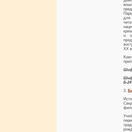
дем
вош
пред
Парк
для 
чит
нац
криз
н. 
пре
вост
XX в
Книг
преп
Шиф
Шиф
Б-24
3.
Б
Исто
Санд
фил
Уче
пер
трад
рож