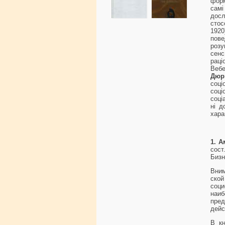
форм
самі
досл
стос
1920
пов
розу
сенс
раці
Вебе
Дю
соці
соці
соці
ні д
хара
1.
А
сост
Бизн
Вним
ско
соц
наи
пре
дейс
В к