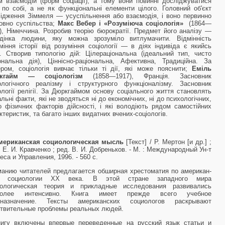
 взаємодій (форм соціації), а тому вони повинні досліджуватися
 по собі, а не як функціональні елементи цілого. Головний об'єкт
ідження Зіммеля — усуспільнення або взаємодія, і воно первинно
овно суспільства;
Макс Вебер і «Розуміюча соціологія»
(1864—
), Німеччина. Розробив теорію бюрократії. Предмет його аналізу —
едінка людини, яку можна зрозуміло витлумачити. Відмінність
міння історії від розуміння соціології — в діях індивіда є якийсь
. Створив типологію дій: Цілераціональна (ідеальний тип, чисто
ональна дія), Ціннісно-раціональна, Афективна, Традиційна. За
ром, соціологія вивчає тільки ті дії, які може пояснити;
Еміль
ркгайм — соціологізм
(1858—1917), Франція. Засновник
ологічного реалізму і структурного функціоналізму. Засновник
ології релігії. За Дюркгаймом основу соціального життя становлять
альні факти, які не зводяться ні до економічних, ні до психологічних,
о фізичних факторів дійсності, і які володіють рядом самостійних
ктеристик, та багато інших видатних вчених-соціологів.
мериканская социологическая мысль
[Текст] / Р. Мертон [и др.] ;
. Е. И. Кравченко ; ред. В. И. Добреньков. - М. : Международный Ун-т
еса и Управления, 1996. - 560 с.
анию читателей предлагается обширная хрестоматия по американ­
й социологии XX века. В этой стране западного мира
иологическая теория и прикладные исследования развивались
более интенсивно. Книга имеет прежде всего учебное
дназначение. Тексты американских социоло­гов раскрывают
твительные проблемы реальных людей.
нигу включены впервые переведенные на русский язык статьи и