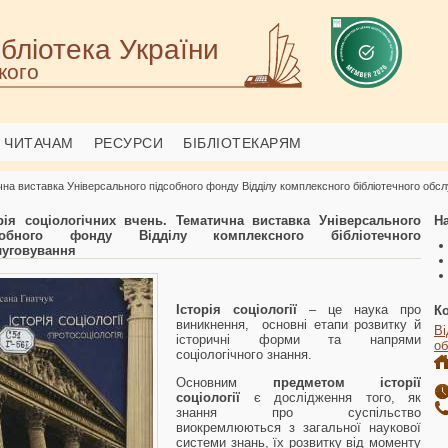
бліотека України
кого
ЧИТАЧАМ
РЕСУРСИ
БІБЛІОТЕКАРЯМ
ична виставка Універсального підсобного фонду Відділу комплексного бібліотечного обс
орія соціологічних вчень. Тематична виставка Універсального
На
собного фонду Відділу комплексного бібліотечного
луговування
Історія соціології
– це наука про
К
виникнення, основні етапи розвитку й
В
історичні форми та напрями
об
соціологічного знання.
Основним
предметом історії
соціології
є дослідження того, як
знання про суспільство
виокремлюються з загальної наукової
системи знань, їх розвитку від моменту