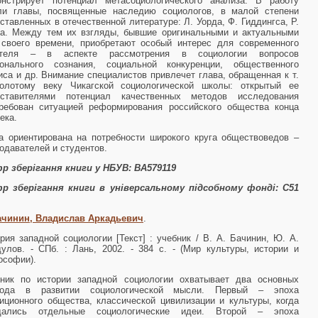
онстрирует потенциал метасоциологического анализа. В работу
ли главы, посвященные наследию социологов, в малой степени
ставленных в отечественной литературе: Л. Уорда, Ф. Гиддингса, Р.
а. Между тем их взгляды, бывшие оригинальными и актуальными
своего времени, приобретают особый интерес для современного
ателя – в аспекте рассмотрения в социологии вопросов
ионального сознания, социальной конкуренции, общественного
иса и др. Внимание специалистов привлечет глава, обращенная к т.
золотому веку Чикагской социологи­ческой школы: открытый ее
дставителями потенциал качественных мето­дов исследования
ребован ситуацией реформирования российского об­щества конца
ека.
а ориентирована на потребности широкого круга обществоведов –
одавателей и студентов.
р зберігання книги у НБУВ: ВА579119
р зберігання книги в універсальному підсобному фонді:
С51
ачинин, Владислав Аркадьевич
.
рия западной социологии [Текст] : учебник / В. А. Бачинин, Ю. А.
улов. - СПб. : Лань, 2002. - 384 с. - (Мир культуры, истории и
ософии).
бник по истории западной социологии охватывает два основных
иода в развитии социологической мысли. Первый – эпоха
иционного общества, классической цивилизации и культуры, когда
дались отдельные социологические идеи. Второй – эпоха