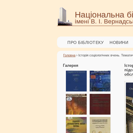
Національна бі
імені В. І. Вернадсь
ПРО БІБЛІОТЕКУ
НОВИНИ
Головна
› Історія соціологічних вчень. Темат
Галерея
Іст
під
обс