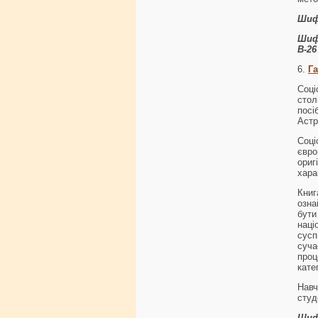
Шиф
Шиф
В-26
6.
Г
Соці
стол
посі
Астр
Соці
євр
ориг
хара
Книг
озна
бути
наці
сусп
суча
проц
кате
Навч
студ
Шиф