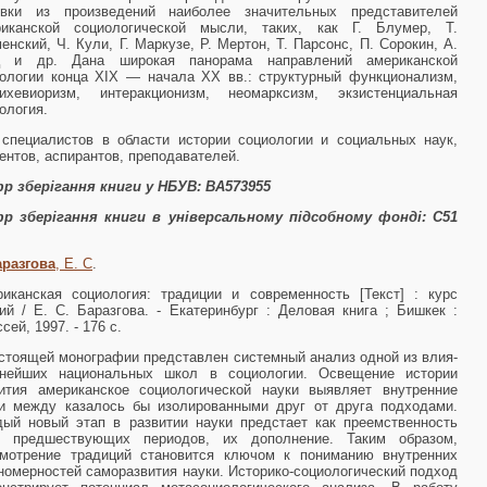
ывки из произведений наиболее значительных представителей
риканской социологической мысли, таких, как Г. Блумер, Т.
енский, Ч. Кули, Г. Маркузе, Р. Мертон, Т. Парсонс, П. Сорокин, А.
 и др. Дана широкая панорама направлений американской
ологии конца XIX — начала XX вв.: структурный функционализм,
бихевиоризм, интеракционизм, неомарксизм, экзистенциальная
ология.
специалистов в области истории социологии и социальных наук,
ентов, аспирантов, преподавателей.
р зберігання книги у НБУВ:
ВА573955
р зберігання книги в універсальному підсобному фонді:
С51
аразгова
, Е. С
.
иканская социология: традиции и современность [Текст] : курс
ий / Е. С. Баразгова. - Екатеринбург : Деловая книга ; Бишкек :
сей, 1997. - 176 с.
стоящей монографии представлен системный анализ одной из влия­
ьнейших национальных школ в социологии. Освещение истории
ития американское социологической науки выявляет внутренние
и между казалось бы изолированными друг от друга подходами.
ый новый этап в развитии науки предстает как преемственность
й предшествующих пери­одов, их дополнение. Таким образом,
смотрение традиций становится ключом к пониманию внутренних
номерностей саморазвития науки. Ис­торико-социологический подход