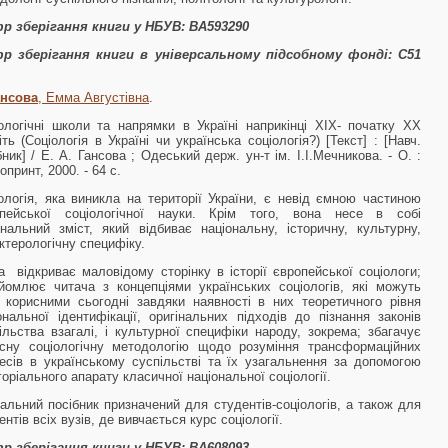
р зберігання книги у НБУВ: ВА593290
р зберігання книги в універсальному підсобному фонді:
С51
ансова
, Емма Августівна
.
ологічні школи та напрямки в Україні наприкінці XIX- початку XX
іть (Соціологія в Україні чи українська соціологія?) [Текст] : [Навч.
бник] / Е. А. Гансова ; Одеський держ. ун-т ім. І.І.Мечникова. - О. :
опринт, 2000. - 64 с.
ологія, яка виникла на території України, є невід ємною час­тиною
опейської соціологічної науки. Крім того, вона несе в собі
інальний зміст, який відбиває національну, історичну, культурну,
ктерологічну специфіку.
а відкриває маловідому сторінку в історії європейської соціологи;
йомлює читача з концепціями українських соціологів, які можуть
 корисними сьогодні завдяки наявності в них теоретич­ного рівня
ональної ідентифікації, оригінальних підходів до пізнання законів
ільства взагалі, і культурної специфіки народу, зокрема; збагачує
сну соціологічну методологію щодо розуміння трансформаційних
есів в українському суспільстві та їх узагаль­нення за допомогою
горіального апарату класичної національ­ної соціології.
альний посібник призначений для студентів-соціологів, а також для
ентів всіх вузів, де вивчається курс соціо­логії.
р зберігання книги у НБУВ: ВА608093