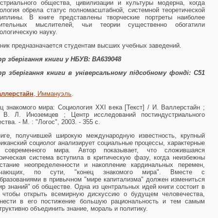
стриального общества, цивилизации и культуры модерна, когда
ология обрела статус полномасштабной, системной теоретической
циплины. В книге представлены творческие портреты наиболее
чительных мыслителей, чьи теории существенно обогатили
ологическую науку.
ник предназначается студентам высших учебных заведений.
р зберігання книги у НБУВ: ВА639048
р зберігання книги в універсальному підсобному фонді:
С51
аллерстайн
, Иммануэль
.
ц знакомого мира: Социология XXI века [Текст] / И. Валлерстайн ;
. В. Л. Иноземцев ; Центр исследований постиндустриального
ства. - М. : "Логос", 2003. - 355 с.
ниге, получившей широкую международную известность, крупный
иканский социолог анализирует социальные процессы, характерные
 современного мира. Автор показывает, что сложившаяся
рическая система вступила в критическую фазу, когда неизбежны
астание неопределенности и накопление кардинальных перемен,
ачающих, по сути, "конец знакомого мира". Вместе с
бразованиями в привычном "мире капитализма" должен измениться
ир знаний" об обществе. Одна из центральных идей книги состоит в
, чтобы открыть всемирную дискуссию о будущем человечества,
внести в его постижение большую рациональность и тем самым
труктивно объединить знание, мораль и политику.