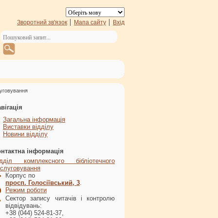
Зворотний зв'язок
Мапа сайту
Вхід
луговування
вігація
Загальна інформація
Виставки відділу
Новини відділу
онтактна інформація
ідділ комплексного бібліотечного
слуговування
Корпус по
просп. Голосіївський, 3
.
Режим роботи
Сектор запису читачів і контролю
відвідувань:
+38 (044) 524-81-37,