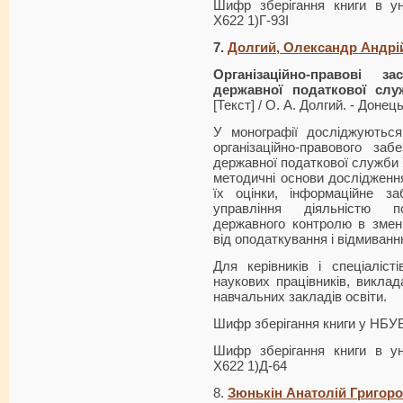
Шифр зберігання книги в ун
Х622 1)Г-93I
7.
Долгий, Олександр Андрі
Організаційно-правові з
державної податкової слу
[Текст] / О. А. Долгий. - Донецьк
У монографії досліджуються
організаційно-правового заб
державної податкової служби У
методичні основи дослідженн
їх оцінки, інформаційне з
управління діяльністю п
державного контролю в зменш
від оподаткування і відмиван
Для керівників і спеціаліст
наукових працівників, виклада
навчальних закладів освіти.
Шифр зберігання книги у НБУ
Шифр зберігання книги в ун
Х622 1)Д-64
8.
Зюнькін Анатолій Григор