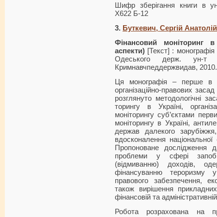
Шифр зберігання книги в ун
Х622 Б-12
3.
Буткевич, Сергій Анатолі
Фінансовий моніторинг в У
аспекти)
[Текст] : монографія 
Одеського держ. ун-т
Кримнавчпеддержвидав, 2010. 
Ця монографія – перше в У
організаційно-правових засад 
розглянуто методологічні зас
торингу в Україні, організ
моніторингу суб’єктами перв
моніторингу в Україні, антил
держав далекого зарубіжжя
вдосконалення національної с
Пропоноване дослідження д
проблеми у сфері запобіг
(відмиванню) доходів, о
фінансуванню тероризму у
правового забезпечення, ек
також вирішення прикладних
фінансовій та адміністративній
Робота розрахована на пр