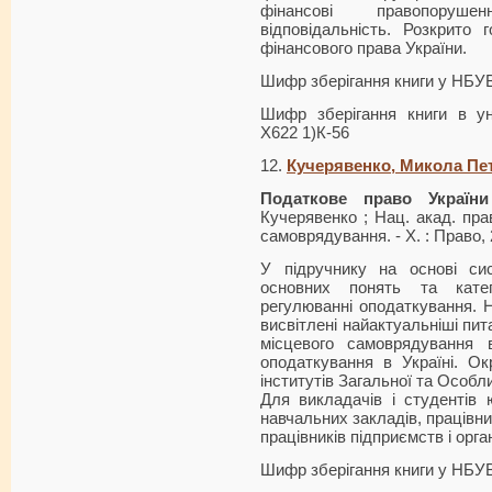
фінансові правопоруше
відповідальність. Розкрито 
фінансового права України.
Шифр зберігання книги у НБУ
Шифр зберігання книги в ун
Х622 1)К-56
12.
Кучерявенко, Микола Пе
Податкове право України
Кучерявенко ; Нац. акад. прав
самоврядування. - Х. : Право, 2
У підручнику на основі сис
основних понять та катег
регулюванні оподаткування. Н
висвітлені найактуальніші пит
місцевого самоврядування 
оподат­кування в Україні. О
інститутів Загальної та Особл
Для викладачів і студентів
навчальних закладів, працівни
працівників підприємств і орган
Шифр зберігання книги у НБУ