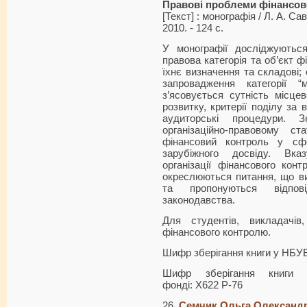
Правові проблеми фінансов
[Текст] : монографія / Л. А. Са
2010. - 124 с.
У монографії досліджуються
правова категорія та об’єкт 
їхнє визначення та складові;
запровадження категорії “
з’ясовується сутність міс­це
розвитку, критерії поділу за
аудиторські процедури. 
організаційно-правовому ст
фінансовий контроль у сфе
зарубіжного досвіду. Вк
організації фінансового кон
окреслюються питання, що в
та пропонуються від­по
законодавства.
Для студентів, викладачів, 
фінансового контролю.
Шифр зберігання книги у НБУ
Шифр зберігання книги 
фонді: Х622 Р-76
26.
Семчик Ольга Олександр