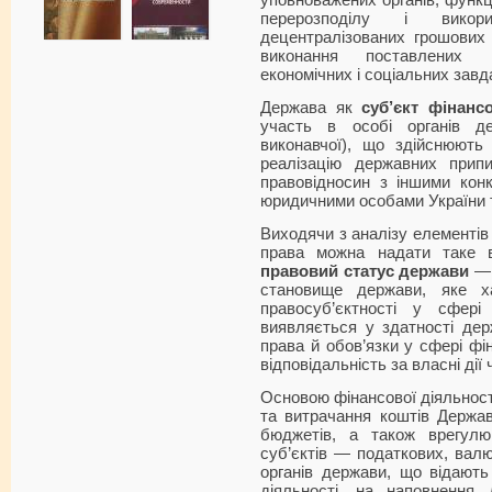
уповноважених органів, функц
перерозподілу і викори
децентралізованих грошових
виконання поставлених 
економічних і соціальних завд
Держава як
суб’єкт фінанс
участь в особі органів де
виконавчої), що здійсню­ють
реалізацію державних припи
правовідносин з іншими конк
юридичними особами України т
Виходячи з аналізу елементів 
пра­ва можна надати таке 
правовий статус держави
— 
становище держави, яке х
правосуб’єктності у сфері
виявляється у здатності дер
права й обов’язки у сфері фін
відповідальність за власні дії
Основою фінансової діяльност
та витрачання коштів Держав
бюджетів, а також врегулю
суб’єктів — податко­вих, вал
органів держави, що віда­ют
діяльності, на наповнення