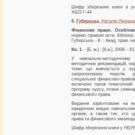
Шифр зберігання книги в ун
Х622 Г-44
6.
Губерська
, Наталія Леоніді
Фінансове право. Особлив
нормат.-правові акти, бібліогр.:
Губерська. - К. : Акад. прав. н
Кн. 1
. - [Б. м.] : [б.в.], 2008. - 61
У навчально-методичному 
методичних реко­мендацій, но
теми, що вивчається у кур
запропоновано перелік 
спеціальної фінансово-правово
включено також тематичний 
програму курсу, плани семінар
фінансового права.
Видання зорієнтоване на вик
юридичних вищих навчальних 
органів, а також тих, хто ц
права та фінансового законод
Шифр зберігання книги у НБУВ