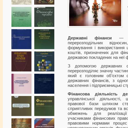
Державні фінанси
— це 
перерозподільних відно
формування і використання 
коштів, призначених для фін
державою покладених на неї ф
З допомогою державних ф
перерозподіляє значну частин
який є головним об’єктом ф
державних фінансів, з одно
населення і підприємницькі ст
Фінансова діяльність де
управлінської діяльності
правової бази шляхом ств
сприятливих передумов та вс
обмежень для реалізації 
учасниками фінансових право
правовими нормами процес