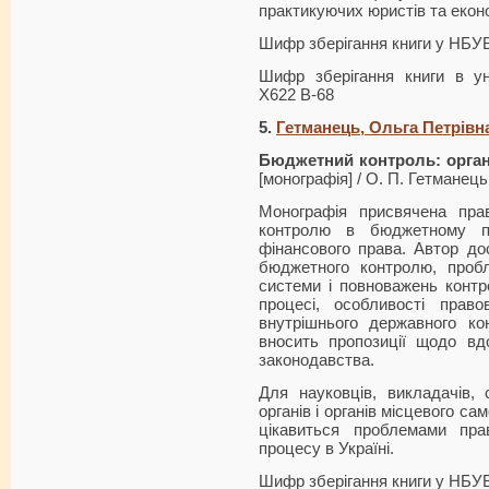
практикуючих юристів та еконо
Шифр зберігання книги у НБУ
Шифр зберігання книги в ун
Х622 В-68
5.
Гетманець, Ольга Петрівн
Бюджетний контроль: орган
[монографія] / О. П. Гетманець. 
Монографія присвячена пра
контролю в бюджетному пр
фінансового права. Автор дос
бюджетного контролю, пробл
системи і повноважень конт
процесі, особливості право
внутрішнього державного к
вносить пропозиції щодо вд
законодавства.
Для науковців, викладачів, 
органів і ор­ганів місцевого с
цікавиться проблемами пра
процесу в Україні.
Шифр зберігання книги у НБУ