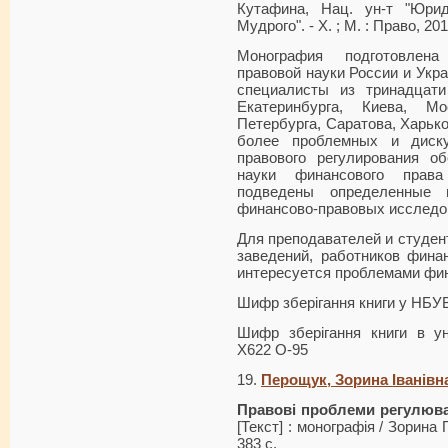
Кутафина, Нац. ун-т "Юри
Мудрого". - Х. ; М. : Право, 2011
Монография подготовлена
правовой науки России и Укра
специалисты из тринадцат
Екатеринбурга, Киева, Мо
Петербурга, Саратова, Харьк
более проблемных и диску
правового регулиро­вания о
науки финансового права
подведены определенные 
финансово-правовых исследо
Для преподавателей и студе
заведений, работников финан
интересуется проблемами фин
Шифр зберігання книги у НБУ
Шифр зберігання книги в ун
Х622 О-95
19.
Перощук, Зорина Іванівн
Правові проблеми регулюва
[Текст] : монографія / Зорина 
383 с.