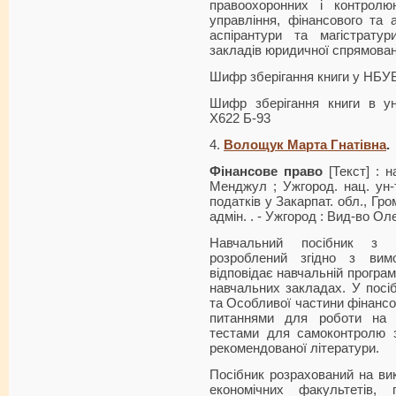
правоохоронних і контролюю
управління, фінансового та а
аспірантури та магістрату
закладів юридичної спрямован
Шифр зберігання книги у НБУ
Шифр зберігання книги в ун
Х622 Б-93
4.
Волощук Марта Гнатівна
.
Фінансове право
[Текст] : н
Менджул ; Ужгород. нац. ун-т
податків у Закарпат. обл., Гро
адмін. . - Ужгород : Вид-во Ол
Навчальний посібник з д
розроблений згідно з вим
відповідає навчальній програм
навчальних закладах. У посіб
та Особливої частини фінансов
питаннями для роботи на п
тестами для самоконтролю з
рекомендованої літератури.
Посібник розрахований на вик
економічних факультетів, п