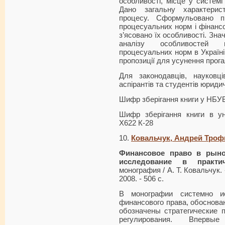
особливості, місце у системі 
Дано загальну характерист
процесу. Сформульовано пі
процесуальних норм і фінанс
з’ясовано їх особливості. Зна
аналізу особливостей п
процесуальних норм в Україні
пропозиції для усунення прога
Для законодавців, науковців
аспірантів та студентів юриди
Шифр зберігання книги у НБУ
Шифр зберігання книги в ун
Х622 К-28
10.
Ковальчук, Андрей Тро
Финансовое право в рыно
исследование в практич
монография / А. Т. Ковальчук.
2008. - 506 с.
В монографии системно и
финансового права, обоснова
обозначены стратегические 
регулирования. Вперв