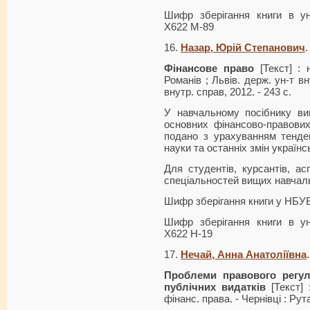
Шифр зберігання книги в ун
Х622 М-89
16.
Назар, Юрій Степанович
.
Фінансове право
[Текст] : 
Романів ; Львів. держ. ун-т вн
внутр. справ, 2012. - 243 с.
У навчальному посібнику ви
основ­них фінансово-правових
подано з ура­хуванням тенде
науки та останніх змін україн
Для студентів, курсантів, ас
спеціальностей вищих навчаль
Шифр зберігання книги у НБУ
Шифр зберігання книги в ун
Х622 Н-19
17.
Нечай, Анна Анатоліївна
.
Проблеми правового регул
публічних видатків
[Текст] 
фінанс. права. - Чернівці : Рута