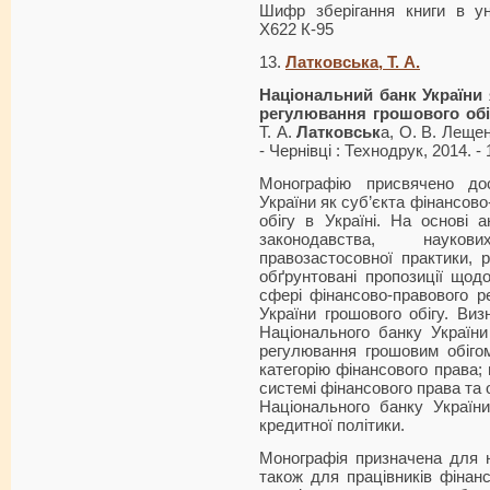
Шифр зберігання книги в ун
Х622 К-95
13.
Латковська, Т. А.
Національний банк України 
регулювання грошового обіг
Т. А.
Латковськ
а, О. В. Лещен
- Чернівці : Технодрук, 2014. - 
Монографію присвячено до
України як суб’єкта фінансов
обігу в Україні. На основі а
законодавства, науко
правозастосовної практики, 
обґрунтовані пропозиції щод
сфері фінансово-правового 
України грошового обігу. Ви
Національного банку України
регулювання грошовим обігом
категорію фінансового права; 
системі фінансового права та
Національного банку України
кредитної політики.
Монографія призначена для на
також для працівників фінансо