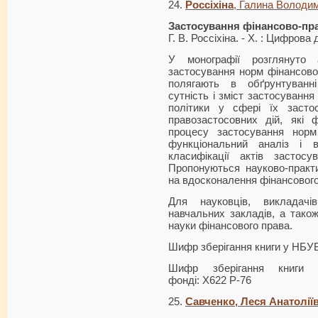
24.
Россіхіна
, Галина Володи
Застосування фінансово-пр
Г. В. Россіхіна. - Х. : Цифрова
У монографії розглянуто 
застосування норм фінансовог
полягають в обґрунтуванн
сутність і зміст застосування
політики у сфері їх застос
правозастосовних дій, які 
процесу застосування норм
функціональний аналіз і в
класифікації актів застос
Пропонуються науково-практи
на вдосконалення фінансового
Для науковців, викладачів
навчальних закладів, а тако
науки фінансового права.
Шифр зберігання книги у НБУ
Шифр зберігання книги 
фонді: Х622 Р-76
25.
Савченко, Леся Анатолії