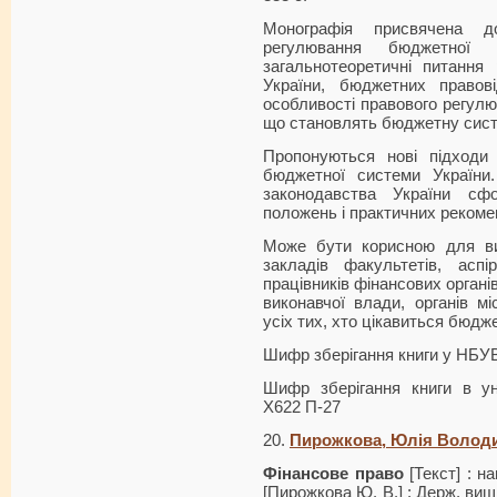
Монографія присвячена д
регулювання бюджетної 
загальнотеоретичні питання
України, бюджетних правов
особливості правового регул
що становлять бюджетну сист
Пропонуються нові підходи 
бюджетної системи України
законодавства України сф
положень і практичних рекоме
Може бути корисною для ви
закладів факультетів, аспі
працівників фінансових органів
виконавчої влади, органів м
усіх тих, хто цікавиться бюд
Шифр зберігання книги у НБУ
Шифр зберігання книги в ун
Х622 П-27
20.
Пирожкова, Юлія Волод
Фінансове право
[Текст] : на
[Пирожкова Ю. В.] ; Держ. вищ.