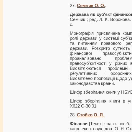
27.
Семчик О. О.
.
Держава як суб'єкт фінанс
Семчик ; ред. Л. К. Воронова. 
с.
Монографія присвячена ком
ролі держави у системі суб'є
та питанням правового рег
держави. Розкрито сутність
фінансової правосуб'єк
проаналізовано пробл
правосуб'єктності у різних 
Висвітлюються проблемн
регулятивних і охоронних
Висвітлено пропозиції щодо у
законодавства країни.
Шифр зберігання книги у НБУ
Шифр зберігання книги в ун
Х622 С-30.01
28.
Стойко О. Я.
Фінанси
[Текст] : навч. посіб.
канд. екон. наук, доц. О. Я. Сто