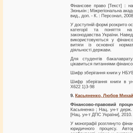
Фінансове право [Текст] : на
Зюнькін ; Міжрегіональна акад
вид., доп. - К. : Персонал, 2008
У доступній формі розкрито ос
категорії та поняття на
законодавства України. Навед
використовуються у фінанс
витяги із основної нормат
діяльності держави.
Для студентів бакалаврату
цікавиться питаннями фінансо
Шифр зберігання книги у НБУ
Шифр зберігання книги в ун
Х622 1)З-98
9.
Касьяненко, Любов Михай
Фінансово-правовий проце
Касьяненко ; Нац. ун-т держ. 
[Нац. ун-т ДПС України], 2010. 
У монографії розглянуто фіна
юридичного процесу. Авто