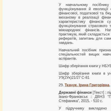
У навчальному посібнику
функціонування й еволюції 
фінансової, податкової та бю
механізму в реалізації фіна
характеристику фінансів су
функціонування страхового т
міжнародних фінансів. На
практикум, який складається 
рефератів, запитань для сам
завдань.
Навчальний посібник призна
спеціальностей вищих навч
аспірантів.
Шифр зберігання книги у НБУ
Шифр зберігання книги в ун
У9(2Ук)21/27 С-81
29.
Ткачук, Ірина Григорівна
.
Державні фінанси
[Текст] : п
Івано-Франківськ : ДВНЗ "П
Стефаника", 2015. - 510 с.
У підручнику викладено 