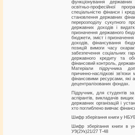
функціонування державних
освітньо-професійної прог
спеціальністю фінанси і кред
становлення державних фінанс
перерозподілу сукупного пр
державних доходів і видаткі
призначення державного бюдж
бюджети, зміст і призначення
доходів, фінансування бюдж
позицій вимоги часу охарак
забезпечення соціальних гар
державного кредиту та обс
фінансовий контроль, державн
Матеріали підручника до
причинно-наслідкові зв’язки 
фінансовими ресурсами, які 
децентралізованих фондах.
Підручник, для студентів за
аспірантів, викладачів вищих
державних організацій і устан
хто поглиблено вивчає фінанс
Шифр зберігання книги у НБУ
Шифр зберігання книги в ун
У9(2Ук)21/27 Т-48