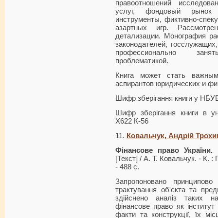
правоотношений исследов
услуг, фондовый рынок
инструменты, фиктивно-спеку
азартных игр. Рассмотр
детализации. Монография ра
законодателей, госслужащих
профессионально заняты
проблематикой.
Книга может стать важны
аспирантов юридических и ф
Шифр зберігання книги у НБУ
Шифр зберігання книги в ун
Х622 К-56
11.
Ковальчук, Андрій Трох
Фінансове право України.
[Текст] / А. Т. Ковальчук. - К
- 488 с.
Запропоновано принципово
трактування об'єкта та пре
здійснено аналіз таких н
фінансове право як інститут
факти та конструкції, їх мі