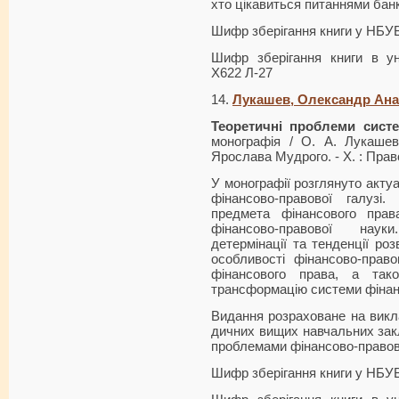
хто цікавиться питаннями банк
Шифр зберігання книги у НБУ
Шифр зберігання книги в ун
Х622 Л-27
14.
Лукашев, Олександр Ана
Теоретичні проблеми сист
монографія / О. А. Лукашев
Ярослава Мудрого. - Х. : Право
У монографії розглянуто акту
фінансово-правової галузі.
предмета фінансового прав
фінансово-правової нау
детермінації та тенденції роз
особливості фінансово-право
фінансового права, а та
трансформацію системи фінанс
Видання розраховане на виклад
дичних вищих навчальних закла
про­блемами фінансово-правов
Шифр зберігання книги у НБУ