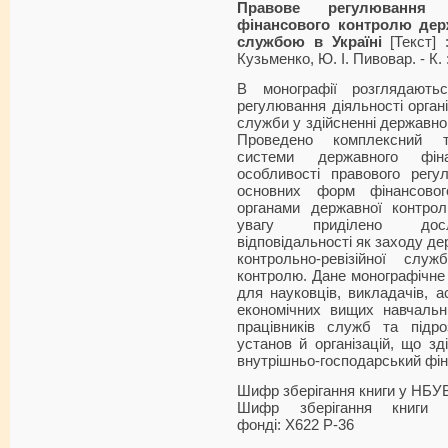
Правове регулювання т
фінансового контролю дер
службою в Україні
[Текст] 
Кузьменко, Ю. І. Пивовар. - К. :
В монографії розглядаютьс
регулювання діяльності органі
служби у здійсненні державног
Проведено комплексний те
системи державного фін
особливості правового регул
основних форм фінансово
органами державної контрол
увагу приділено дослі
відповідальності як заходу де
контрольно-ревізійної слу
контролю. Дане монографічне
для науковців, викладачів, а
економічних вищих навчальн
працівників служб та підро
установ й організацій, що з
внутрішньо-господарський фін
Шифр зберігання книги у НБУ
Шифр зберігання книги 
фонді: Х622 Р-36