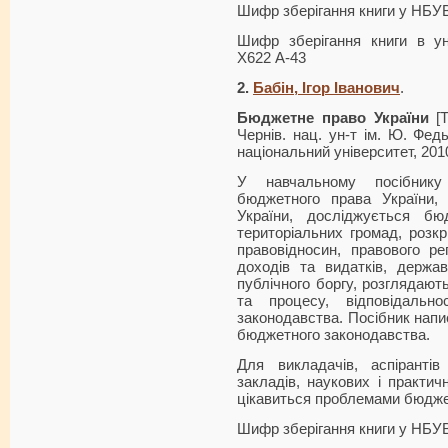
Шифр зберігання книги у НБУ
Шифр зберігання книги в ун
Х622 А-43
2.
Бабін,
Ігор
Іванович
.
Бюджетне право України
[Т
Чернів. нац. ун-т ім. Ю. Федь
національний університет, 2010
У навчальному посібнику
бюджетного права України,
України, досліджується бю
територіальних громад, розк
правовідносин, правового р
доходів та видатків, держав
публічного боргу, розглядаю
та процесу, відповідальн
законодавства. Посібник напи
бюджетного законодавства.
Для викладачів, аспіранті
закладів, наукових і практичн
цікавиться проблемами бюдже
Шифр зберігання книги у НБУ