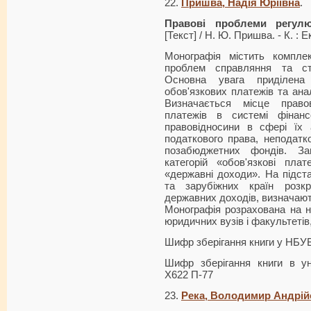
22.
Пришва, Надія Юріївна
.
Правові проблеми регулю
[Текст] / Н. Ю. Пришва. - К. : Е
Монографія містить комплек
проблем справляння та стя
Основна увага приділена
обов'язкових платежів та ана
Визначається місце право
платежів в системі фінан
правовідносини в сфері їх а
податкового права, неподатк
позабюджетних фондів. Зап
категорій «обов'язкові плат
«державні доходи». На підста
та зарубіжних країн розк
державних доходів, визначают
Монографія розрахована на на
юридичних вузів і факультетів,
Шифр зберігання книги у НБУ
Шифр зберігання книги в ун
Х622 П-77
23.
Река, Володимир Андрій