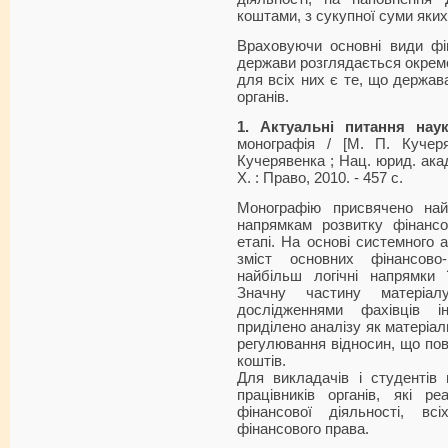
коштами, з сукупної суми яких
Враховуючи основні види фі
держа­ви розглядається окрем
для всіх них є те, що держав
органів.
1.
Актуальні питання нау
монографія / [М. П. Кучер
Кучерявенка ; Нац. юрид. акад
Х. : Право, 2010. - 457 с.
Монографію присвячено на
напрямкам розвитку фінансо
етапі. На основі системного 
зміст основних фінансово-
найбільш логічні напрямки
Значну частину матеріа
дослідженнями фахівців 
приділено аналізу як матеріал
регулювання відносин, що пов
коштів.
Для викладачів і студентів 
працівників органів, які р
фінансової діяльності, вс
фінансового права.