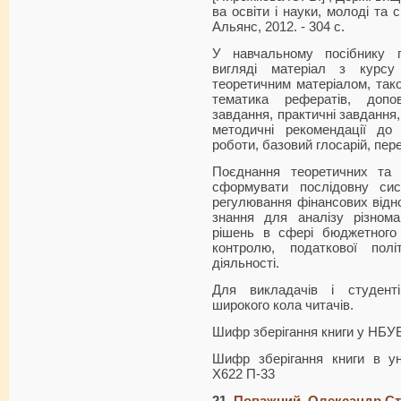
ва освіти і науки, молоді та 
Альянс, 2012. - 304 с.
У навчальному посібнику 
вигляді матеріал з курсу
теоретичним матеріалом, тако
тематика рефератів, допо
завдання, практичні завдання,
методичні рекомендації до
роботи, базовий глосарій, пер
Поєднання теоретичних та 
сформувати послідовну си
регулювання фінансових відно
знання для аналізу різнома
рішень в сфері бюджетного п
контролю, податкової полі
діяльності.
Для викладачів і студент
широкого кола читачів.
Шифр зберігання книги у НБУ
Шифр зберігання книги в ун
Х622 П-33