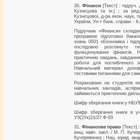
30.
Фінанси
[Текст] : підруч. 
Кузнєцова та ін.] ; за ред
Кузнєцової, д-ра екон. наук, п
України, Ун-т банк. справи. - К
Підручник «Фінанси» складен
програмою підготовки бакал
знань 0501 «Економіка і підп
послідовно розглянуто те
функціонування фінансів. 
практичних завдань, завдання 
роботи для поглибленого з
Навчальний матеріал допов
тестовими питаннями для сам
Розраховано на студентів е
навчальних за­кладів, аспіра
займаються практичною діяльн
Шифр зберігання книги у НБУВ
Шифр зберігання книги в ун
У9(2Ук)21/27 Ф-59
31.
Фінансове право
[Текст] 
вищ. навч. закл. / М. П. Кучер
Кучерявенка ; Нац. юрид. акад