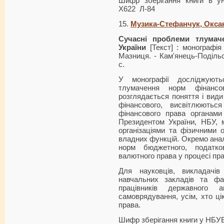
Шифр зберігання книги в ун
Х622 Л-84
15.
Музика-Стефанчук, Оксан
Сучасні проблеми тлумач
України
[Текст] : монографія
Мазниця. - Кам'янець-Подільс
с.
У монографії досліджуютьс
тлумачення норм фінансо
розглядається поняття і вид
фінансового, висвітлюютьс
фінансового права органами 
Президентом України, НБУ, 
організаціями та фізичними 
владних функцій. Окремо ана
норм бюджетного, податков
валютного права у процесі пр
Для науковців, викладачі
навчальних закладів та факу
працівників державного 
самоврядування, усім, хто ц
права.
Шифр зберігання книги у НБУ