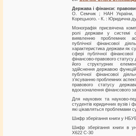
Держава і фінанси: правови
О. Семчик ; НАН України, 
Корецького. - К. : Юридична ду
Монографія присвячена ком
ролі держави у системі с
виявленню проблемних ас
публічної фінансової діял
характеристика держави як суб
сфері публічної фінансової 
фінансово-правового статусу 
його структурних елемен
здійснення державою функцій
публічної фінансової діял
з’ясуванню проблемних аспекті
правового статусу держав
вдосконалення фінансового за
Для наукових та науково-педа
студентів юридичних вузів і фа
які цікавляться проблемами с
Шифр зберігання книги у НБУ
Шифр зберігання книги в ун
Х622 С-30