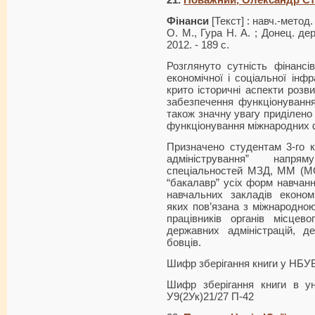
21.
Поважний, Олександр Ст
Фінанси
[Текст] : навч.-метод.
О. М., Гура Н. А. ; Донец. дер
2012. - 189 с.
Розглянуто сутність фінансі
економічної і соціальної інфр
крито історичні аспекти розв
забезпечення функціонування
також значну увагу приділено
функціонування міжнародних ф
Призначено студентам 3-го к
адміністрування” напря
спеціальностей МЗД, ММ (МО) 
“бакалавр” усіх форм навчання
навчальних закладів економі
яких пов’язана з міжнародною
працівників органів місцев
державних адміністрацій, д
бовців.
Шифр зберігання книги у НБУ
Шифр зберігання книги в ун
У9(2Ук)21/27 П-42