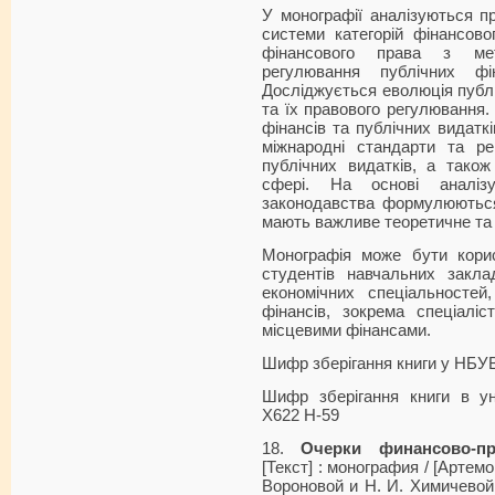
У монографії аналізуються 
системи категорій фінансов
фінансового права з ме
регулювання публічних фі
Досліджується еволюція публіч
та їх правового регулювання.
фінансів та публічних видатк
міжнародні стандарти та ре
публічних видатків, а також
сфері. На основі аналізу
законодавства формулюються
мають важливе теоретичне та 
Монографія може бути корис
студентів навча­льних закл
економічних спеціальностей
фінансів, зокрема спеціалі
місцевими фінансами.
Шифр зберігання книги у НБУ
Шифр зберігання книги в ун
Х622 Н-59
18.
Очерки финансово-пр
[Текст] : монография / [Артемов
Вороновой и Н. И. Химичевой ;