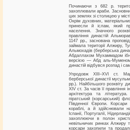
Починаючи з 682 р. терито
захоплювали араби. Засновни
цих землях зі столицею у місті
Окрім духовних, матеріальни
принесли й іслам, який пр
населення. Значного розк
правління династій Альморав
1147 рр., заснована пропові
займала території Алжиру, Туні
Альмохадів (берберська динас
Абдаллахом Мухаммадом ібн 
версією — Абд аль-Муменом 
династій відбувся розпад і само
Упродовж XIII–XVI ст. М
берберської династії мусульм
рр.). Найбільшого розквіту д
XIV ст. За часів її правління
архітектура та літератур
піратський (корсарський) фл
Південної Європи. Корсари
кораблі, а й здійснювали на
Іспанії, Португалії, Нідерланді
захоплюючи в полон христ
невільничих ринках Алжиру т
корсари захопили та продал