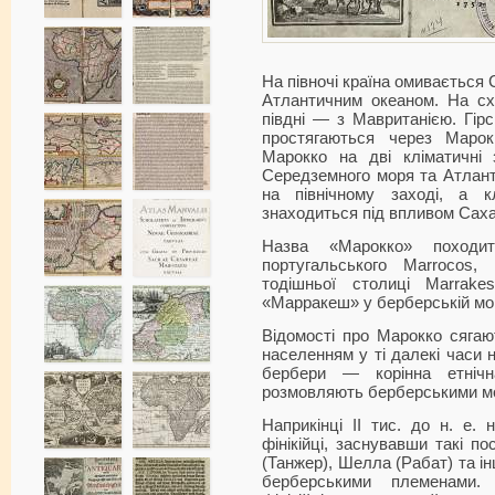
На півночі країна омивається
Атлантичним океаном. На сх
півдні — з Мавританією. Гірс
простягаються через Марок
Марокко на дві кліматичні
Середземного моря та Атлант
на північному заході, а к
знаходиться під впливом Саха
Назва «Марокко» походит
португальського Marrocos
тодішньої столиці Marrak
«Марракеш» у берберській мов
Відомості про Марокко сягают
населенням у ті далекі часи н
бербери — корінна етнічн
розмовляють берберськими м
Наприкінці II тис. до н. е.
фінікійці, заснувавши такі по
(Танжер), Шелла (Рабат) та інш
берберськими племенами. 