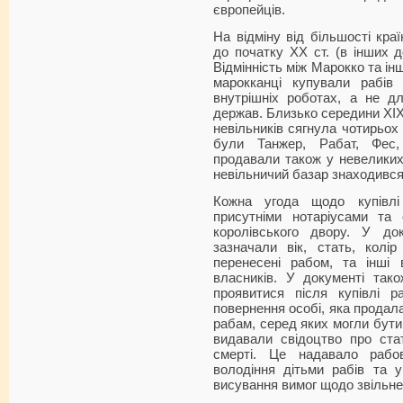
європейців.
На відміну від більшості кра
до початку ХХ ст. (в інших 
Відмінність між Марокко та ін
марокканці купували рабів
внутрішніх роботах, а не д
держав. Близько середини ХІХ 
невільників сягнула чотирьох 
були Танжер, Рабат, Фес,
продавали також у невеликих
невільничий базар знаходився
Кожна угода щодо купівлі
присутніми нотаріусами та
королівського двору. У док
зазначали вік, стать, колір
перенесені рабом, та інші 
власників. У документі тако
проявитися після купівлі 
повернення особі, яка продала
рабам, серед яких могли бути 
видавали свідоцтво про стат
смерті. Це надавало рабо
володіння дітьми рабів та
висування вимог щодо звільне