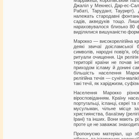
Марракеші, Королівський пала
Джаліл у Мекнесі, Дар-ес-Сал
Рабаті, Тарудант, Таурирт).
належать стародавні фонтани
садів, акведуків тощо. Ли
нараховувалося близько 80 фо
виділялися вишуканістю форм 
Марокко — високорелігійна кра
деякі звичаї доісламської б
символів, народні повір’я, о
ритуали очищення. Ця релігія 
території країни не почав і
приходом ісламу й донині са
більшість населення Маро
релігійна течія — суніти-малікі
такі течії, як харіджизм, суфі
Населення Марокко різно
віросповіданням. Країну нас
португальці, іспанці, євреї та
мусульман, чільне місце за
християнства, бахаїзму (релігі
Ірані) та інших. Вони мають рі
проте це не заважає знаходит
Пропонуємо матеріал, що збе