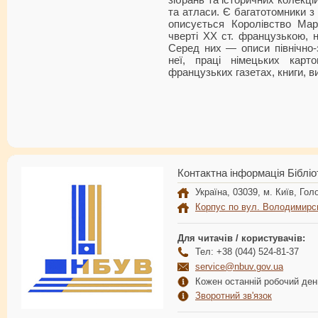
зібрань та історичних колекці
та атласи. Є багатотомники з 
описується Королівство Ма
чверті XX ст. французькою, 
Серед них — описи північно-
неї, праці німецьких карто
французьких газетах, книги, ви
Контактна інформація Бібліо
Україна, 03039, м. Київ, Голо
Корпус по вул. Володимирс
Для читачів / користувачів:
Тел: +38 (044) 524-81-37
service@nbuv.gov.ua
Кожен останній робочий день
Зворотний зв'язок