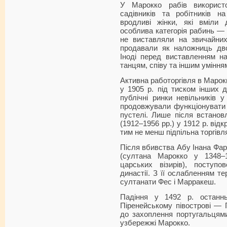
У Марокко рабів використ
садівників та робітників 
вродливі жінки, які вміли 
особлива категорія рабинь — в
не виставляли на звичайних
продавали як наложниць дв
Іноді перед виставленням н
танцям, співу та іншим уміння
Активна работоргівля в Марок
у 1905 р. під тиском інших 
публічні ринки невільників 
продовжували функціонувати 
пустелі. Лише після встанов
(1912–1956 рр.) у 1912 р. від
тим не менш підпільна торгів
Після вбивства Абу Інана Фар
(султана Марокко у 1348–
царських візирів), поступ
династії. З її ослабленням т
султанати Фес і Марракеш.
Падіння у 1492 р. останн
Піренейському півострові — 
до захоплення португальцями
узбережжі Марокко.