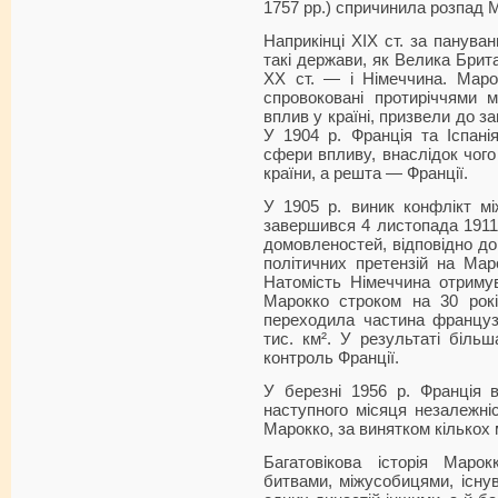
1757 рр.) спричинила розпад 
Наприкінці XIX ст. за панува
такі держави, як Велика Британ
ХХ ст. — і Німеччина. Марок
спровоковані протиріччями 
вплив у країні, призвели до з
У 1904 р. Франція та Іспані
сфери впливу, внаслідок чого 
країни, а решта — Франції.
У 1905 р. виник конфлікт м
завершився 4 листопада 1911
домовленостей, відповідно до
політичних претензій на Мар
Натомість Німеччина отриму
Марокко строком на 30 рокі
переходила частина француз
тис. км². У результаті біль
контроль Франції.
У березні 1956 р. Франція 
наступного місяця незалежні
Марокко, за винятком кількох м
Багатовікова історія Мар
битвами, міжусобицями, існу