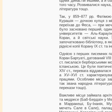
одних династій іншими, а й б
того часу. Розвивалися наука,
література тощо.
Так, у 859–877 рр. Фатімою
Курашія — дочкою купця з міс
переїхав до Феса, — при меч
було засновано перший, один 
університетів — Аль-Карауї
Коран, а й світські науки.
започатковано бібліотеку, в як
рідкісні копії Корану IX ст. та 
Однією з перших писемних па
Коран Баргуаті, датований VIII 
ст. писалася берберськими м
іспанською. Це були поетичні 
XIV ст., перевага віддавалася
а XV–XVI ст. характеризува
працями. Особливе місце за
так звана народна література
перекази тощо).
Важливе місце займала архіте
та медресе (Баб-Бердаїн у Ме
в Марракеші, Бу-Інанія, Му
мечеть Сале в Сале), палаци