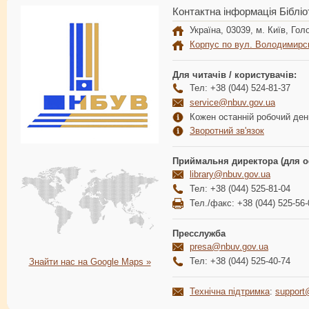
Контактна інформація Бібліо
Україна, 03039, м. Київ, Голо
Корпус по вул. Володимирс
Для читачів / користувачів:
Тел: +38 (044) 524-81-37
service@nbuv.gov.ua
Кожен останній робочий день
Зворотний зв'язок
Приймальня директора (для о
library@nbuv.gov.ua
Тел: +38 (044) 525-81-04
Тел./факс: +38 (044) 525-56-
Пресслужба
presa@nbuv.gov.ua
Тел: +38 (044) 525-40-74
Знайти нас на Google Maps »
Технічна підтримка
:
support