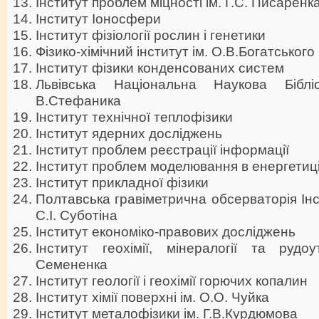
Інститут проблем міцності ім. Г.С. Писаренк
Інститут Іоносфери
Інститут фізіології рослин і генетики
Фізико-хімічний інститут ім. О.В.Богатського
Iнститут фiзики конденсованих систем
Львівська Національна Наукова Біблі
В.Стефаника
Інститут технічної теплофізики
Інститут ядерних досліджень
Інститут проблем реєстрації інформації
Інститут проблем моделювання в енергетиці 
Інститут прикладної фізики
Полтавська гравіметрична обсерваторія Інс
С.І. Суботіна
Інститут економіко-правових досліджень
Iнститут геохімії, мінералогії та рудо
Семененка
Інститут геології і геохімії горючих копалин
Інститут хімії поверхні ім. О.О. Чуйка
Інститут металофізики ім. Г.В.Курдюмова