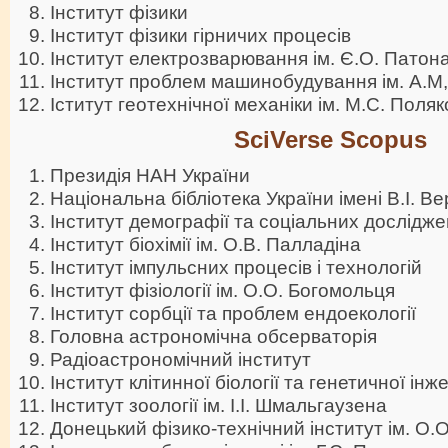
Інститут фізики
Інститут фізики гірничих процесів
Інститут електрозварювання ім. Є.О. Патон
Інститут проблем машинобудування ім. А.М
Іститут геотехнічної механіки ім. М.С. Поля
SciVerse Scopus
Президія НАН України
Національна бібліотека України імені В.І. В
Інститут демографії та соціальних дослідже
Інститут біохімії ім. О.В. Палладіна
Інститут імпульсних процесів і технологій
Інститут фізіології ім. О.О. Богомольця
Iнститут сорбцiї та проблем ендоекологiї
Головна астрономічна обсерваторія
Радіоастрономічний інститут
Iнститут клітинної біології та генетичної інже
Інститут зоології ім. І.І. Шмальгаузена
Донецький фізико-технічний інститут ім. О.О