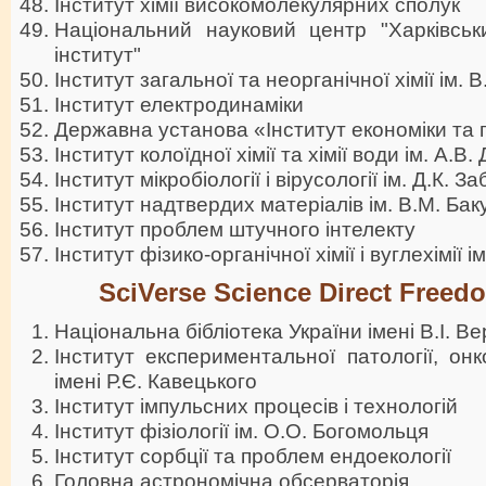
Інститут хімії високомолекулярних сполук
Національний науковий центр "Харківськи
інститут"
Iнститут загальної та неорганічної хімії ім. 
Інститут електродинаміки
Державна установа «Інститут економіки та
Інститут колоїдної хімії та хімії води ім. А.В
Інститут мікробіології і вірусології ім. Д.К. 
Інститут надтвердих матеріалів ім. В.М. Бак
Інститут проблем штучного інтелекту
Інститут фізико-органічної хімії і вуглехімії 
SciVerse Science Direct Freed
Національна бібліотека України імені В.І. В
Інститут експериментальної патології, онкол
імені Р.Є. Кавецького
Інститут імпульсних процесів і технологій
Інститут фізіології ім. О.О. Богомольця
Інститут сорбції та проблем ендоекологiї
Головна астрономічна обсерваторія