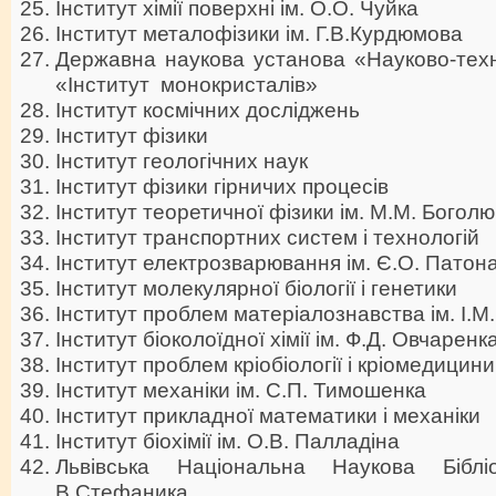
Інститут хімії поверхні ім. О.О. Чуйка
Інститут металофізики ім. Г.В.Курдюмова
Державна наукова установа «Науково-техн
«Інститут монокристалів»
Інститут космічних досліджень
Інститут фізики
Інститут геологічних наук
Інститут фізики гірничих процесів
Інститут теоретичної фізики ім. М.М. Богол
Інститут транспортних систем і технологій
Інститут електрозварювання ім. Є.О. Патон
Інститут молекулярної біології і генетики
Інститут проблем матеріалознавства ім. І.
Інститут біоколоїдної хімії ім. Ф.Д. Овчаренк
Інститут проблем кріобіології і кріомедицини
Інститут механіки ім. С.П. Тимошенка
Інститут прикладної математики і механіки
Інститут біохімії ім. О.В. Палладіна
Львівська Національна Наукова Біблі
В.Стефаника