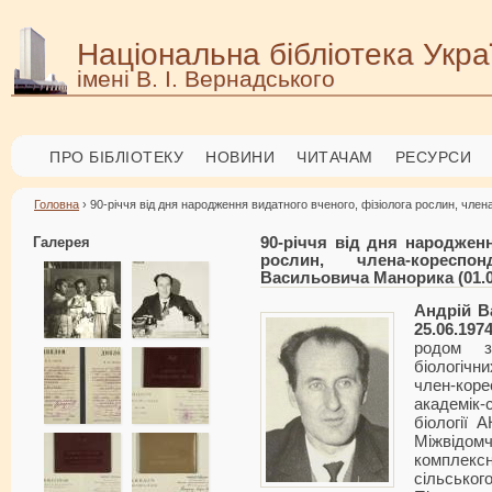
Національна бібліотека Укра
імені В. І. Вернадського
ПРО БІБЛІОТЕКУ
НОВИНИ
ЧИТАЧАМ
РЕСУРСИ
Головна
› 90-річчя від дня народження видатного вченого, фізіолога рослин, чл
Галерея
90-річчя від дня народженн
рослин, члена-корес
Васильовича Манорика (01.09
Андрій В
25.06.197
родом з
біологічн
член-ко
академік
біології 
Міжвідо
комплексн
сільськог