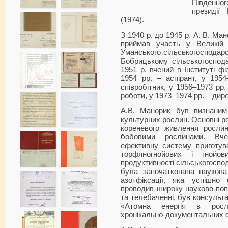
Південно
президії
(1974).
З 1940 р. до 1945 р. А. В. Ма
приймав участь у Великій В
Уманського сільськогосподарс
Бобрицькому сільськогоспода
1951 р. вчений в Інституті ф
1954 рр. – аспірант, у 195
співробітник, у 1956–1973 рр.
роботи, у 1973–1974 рр. – дир
А.В. Манорик був визнаним с
культурних рослин. Основні р
кореневого живлення рослин
бобовими рослинами. Вч
ефективну систему приготува
торфяногнойових і гнойо
продуктивності сільськогоспо
була започаткована наукова 
азотфіксації, яка успішно
проводив широку науково-поп
та телебаченні, був консульт
«Атомна енергія в рослин
хронікально-документальних ф