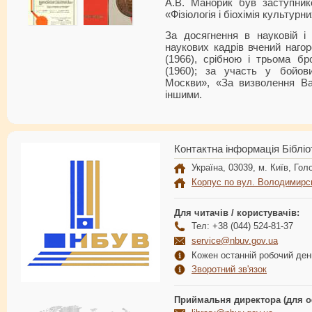
А.В. Манорик був заступник
«Фізіологія і біохімія культур
За досягнення в науковій і п
наукових кадрів вчений наг
(1966), срібною і трьома 
(1960); за участь у бойо
Москви», «За визволення Ва
іншими.
Контактна інформація Бібліо
Україна, 03039, м. Київ, Голо
Корпус по вул. Володимирс
Для читачів / користувачів:
Тел: +38 (044) 524-81-37
service@nbuv.gov.ua
Кожен останній робочий день
Зворотний зв'язок
Приймальня директора (для о