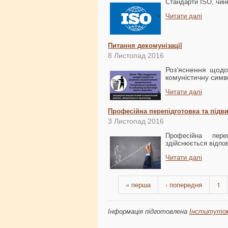
Стандарти ISO, чинн
Читати далі
Питання декомунізації
8 Листопад 2016
Роз’яснення щодо
комуністичну симво
Читати далі
Професійна перепідготовка та підви
3 Листопад 2016
Професійна переп
здійснюється відпов
Читати далі
« перша
‹ попередня
1
Інформація підготовлена
Інститутом