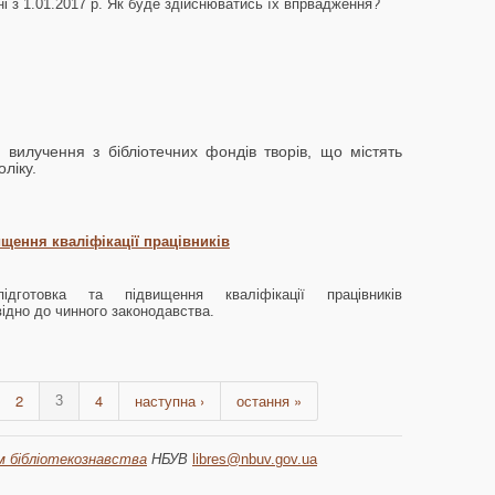
і з 1.01.2017 р. Як буде здійснюватись їх впрвадження?
 вилучення з бібліотечних фондів творів, що містять
ліку.
щення кваліфікації працівників
ідготовка та підвищення кваліфікації працівників
ідно до чинного законодавства.
2
4
наступна ›
остання »
3
 бібліотекознавства
НБУВ
libres@nbuv.gov.ua