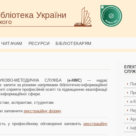
бліотека України
кого
ЧИТАЧАМ
РЕСУРСИ
БІБЛІОТЕКАРЯМ
ЕЛЕК
СЛУЖ
УКОВО-МЕТОДИЧНА СЛУЖБА (
е-НМС
) — надає
По
ує запити за різними напрямами бібліотечно-інформаційної
еті сприяти професійній освіті та підвищенню кваліфікації
Пр
о-інформаційної сфери.
е-
стам, аспірантам, студентам.
На
но заповнити
реєстраційну форму
Ар
ть у професійному обговоренні заповніть
реєстраційну
Ін