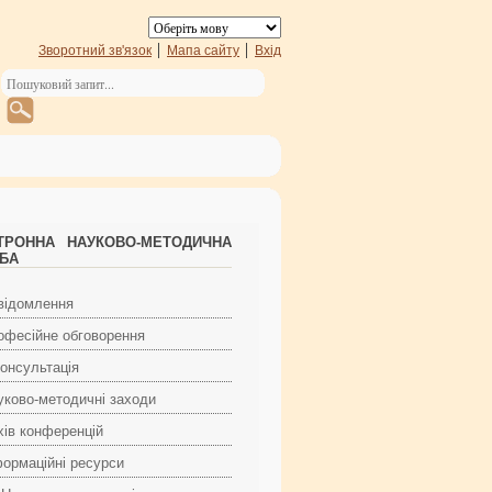
Зворотний зв'язок
Мапа сайту
Вхід
ТРОННА НАУКОВО-МЕТОДИЧНА
БА
відомлення
офесійне обговорення
Консультація
уково-методичні заходи
хів конференцій
формаційні ресурси