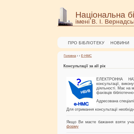
Національна бі
імені В. І. Вернадсь
ПРО БІБЛІОТЕКУ
НОВИНИ
Головна
› ›
Е-НМС
Консультації за all рік
ЕЛЕКТРОННА НА
консультації, викон
діяльності. Має на м
фахівців бібліотечн
Адресована спеціалі
Для отримання консультації необхід
Якщо Ви маєте бажання взяти учас
форму