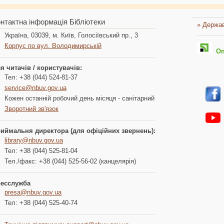
нтактна інформація Бібліотеки
» Держав
Україна, 03039, м. Київ, Голосіївський пр., 3
Корпус по вул. Володимирській
Опл
я читачів / користувачів:
Тел: +38 (044) 524-81-37
service@nbuv.gov.ua
Кожен останній робочий день місяця - санітарний
Зворотний зв'язок
иймальня директора (для офіційних звернень):
library@nbuv.gov.ua
Тел: +38 (044) 525-81-04
Тел./факс: +38 (044) 525-56-02 (канцелярія)
есслужба
presa@nbuv.gov.ua
Тел: +38 (044) 525-40-74