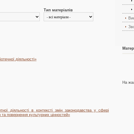
Тип матеріалів
Ви
Зв
Матер
іотечної діяльності»
На жал
ртної діяльності в контексті змін законодавства у сфері
я та повернення культурних цінностей»