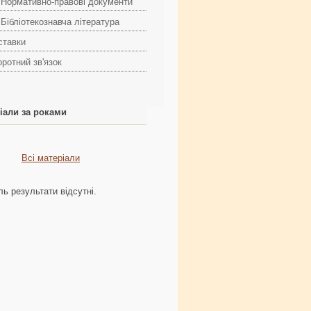
Нормативно-правові документи
Бібліотекознавча література
ставки
оротний зв'язок
іали за роками
Всі матеріали
ь результати відсутні.