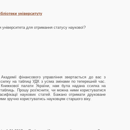
бліотеки університуту
ки університета для отримання статусу наукової?
а Академії фінансового управління звертається до вас з
силку на таблиці УДК з усіма змінами по теперешній час.
Книжкової палати України, нам була надана ссилка на
 таблиць. Прошу роз'яснити, чи можна ними користуватися
ласифікації наукових статей. Бажано отримати друковане
ими зручно користуватись науковцям старшого віку.