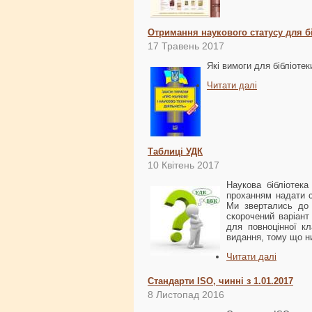
Отримання наукового статусу для бі
17 Травень 2017
Які вимоги для бібліоте
Читати далі
Таблиці УДК
10 Квітень 2017
Наукова бібліотек
проханням надати с
Ми звертались до 
скорочений варіант
для повноцінної к
видання, тому що н
Читати далі
Стандарти ISO, чинні з 1.01.2017
8 Листопад 2016