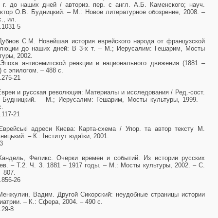
 г. до наших дней / авториз. пер. с англ. А.Б. Каменского; науч.
ктор О.В. Будницкий. – М.: Новое литературное обозрение, 2008. –
., ил.
.1031-5
Дубнов С.М. Новейшая история еврейского народа от французской
люции до наших дней: В 3-х т. – М.; Иерусалим: Гешарим, Мосты
туры, 2002.
 Эпоха антисемитской реакции и национального движения (1881 –
) с эпилогом. – 488 с.
.275-21
Евреи и русская революция: Материалы и исследования / Ред.-сост.
 Будницкий. – М.; Иерусалим: Гешарим, Мосты культуры, 1999. –
с.
.117-21
Єврейські адреси Києва: Карта-схема / Упор. та автор тексту М.
ницький. – К.: Інститут юдаїки, 2001.
3
Кандель, Феликс. Очерки времен и событий: Из истории русских
ев. – Т.2. Ч. 3. 1881 – 1917 годы. – М.: Мосты культуры, 2002. – С.
– 807.
.856-26
Менжулин, Вадим. Другой Сикорский: неудобные страницы истории
иатрии. – К.: Сфера, 2004. – 490 с.
.29-8