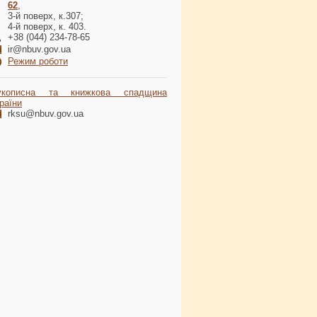
62
,
3-й поверх, к.307;
4-й поверх, к. 403.
+38 (044) 234-78-65
ir@nbuv.gov.ua
Режим роботи
укописна та книжкова спадщина
раїни
rksu@nbuv.gov.ua