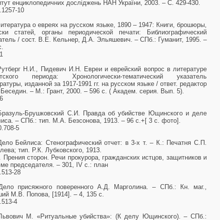
итут енциклопедичних досліджень НАН України, 2003. – С. 429-430.
.1257-10
Литература о евреях на русском языке, 1890 – 1947: Книги, брошюры,
иски статей, органы периодической печати: Библиографический
атель / cост. В.Е. Кельнер, Д.А. Эльяшевич. – СПб.: Гуманит, 1995. –
с.
1
Рутберг Н.И., Пидевич И.Н. Евреи и еврейский вопрос в литературе
етского периода: Хронологически-тематический указатель
ратуры, изданной за 1917-1991 гг. на русском языке / ответ. редактор
 Беседин. – М.: Грант, 2000. – 596 с. ( Академ. серия. Вып. 5).
6
Бразуль-Брушковский С.И. Правда об убийстве Ющинского и деле
иса. – СПб.: тип. М.А. Безсонова, 1913. – 96 с.+[ 3 с. фото].
.708-5
Дело Бейлиса: Стенографический отчет: в 3-х т. – К.: Печатня С.П.
лева; тип. Р.К. Лубковского, 1913.
II. Прения сторон. Речи прокурора, гражданских истцов, защитников и
ме председателя. – 301, IV с.: план
.513-28
Дело присяжного поверенного А.Д. Марголина. – СПб.: Кн. маг.,
ий М.В. Попова, [1914]. – 4, 135 с.
.513-4
Львович М. «Ритуальные убийства»: (К делу Ющинского). – СПб.: