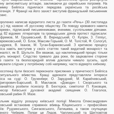
ну антисемітську агітацію, закликаючи до єврейських погромів. На
тримку Бейліса піднялася передова українська та російська
лігенція. У Франції на його захист виступив французький письменник
ранс.
ороленко написав відкритого листа до газети «Речь» (30 листопада
 р.) під назвою «К русскому обществу. По поводу кровавого навета
вреев», підписаний письменниками, вченими, суспільними діячами.
д 82 відомих літераторів та громадських діячів протест підписали:
фремов, М. Грушевський, В. Вернадський, О. Купрін, З. Гіппіус,
ережковський, О. Блок, Максим Горький, О. М. Толстой, Ф. Сологуб,
ндреєв, В. Іванов, М. Туган-Барановський. З критикою процесу
іса навіть виступив у своїх статтях такий видатний монархіст та
оналіст, як В. Шульгін. Він вважав, що наклепницький процес тільки
ить монархії. Слідство тривало два роки, бо зацікавлені сторони
ез газети та безпосередній вплив доклали чимало зусиль, щоб
мувати слідчих у потрібному собі напрямку, часто відверто хибному.
осотенці були безсилі переконати присяжних у причетності Бейліса
ритуального вбивства. Кращі адвокати представляли інтереси
ліса на суді: О. Грузенберг, О. Зарудний, М. Карабчевський,
ригорович-Барський, В. Маклаков. «Доводи» І. Сікорського та
ранайтіса розбили психіатр В. Бехтєрєв, семітолог П. Коковцев,
фесор Київської духовної академії священик О. Глаголєв,
овський рабин Я. Мазе.
льник відділу розшуку київської поліції Микола Олександрович
овський встановив справжніх вбивць Ющинського – професійних
іїв: Рудзинського, Сингаєвського, Латишева, а також скупщицю
деного Чеберяк. Попри це Лядов, Чаплинський та Щеґловітов