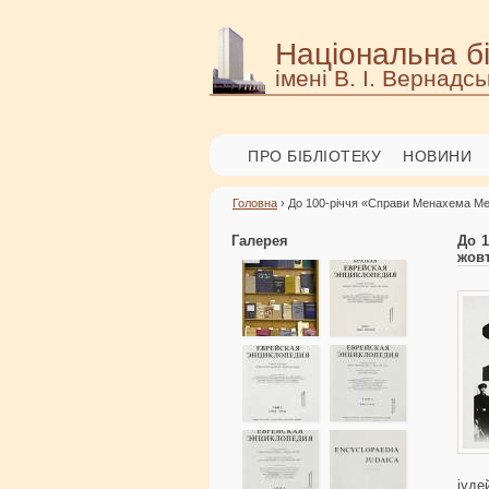
Національна бі
імені В. І. Вернадсь
ПРО БІБЛІОТЕКУ
НОВИНИ
Головна
› До 100-річчя «Справи Менахема Мен
Галерея
До 1
жовт
іуде