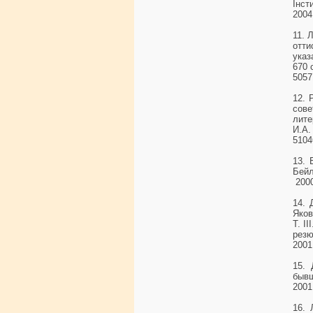
Інст
2004
11. 
отт
указ
670 
5057
12. 
сов
лите
И.А.
5104
13. 
Бейл
2000
14. 
Яков
Т. I
резю
2001
15. 
бывш
2001
16. 