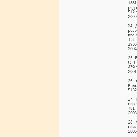
1881
реда
512 с
2009
24. 
рево
куль
Т.3.
1938
2004
25. 
О.В.
479 
2001
26. 
Каль
5132
27. 
евре
781 
2003
28. 
псих
2005