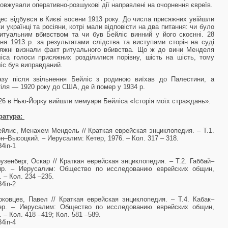
овжували оперативно-розшукові дії направлені на очорнення євреїв.
ес відбувся в Києві восени 1913 року. До числа присяжних увійшли
ки українці та росіяни, котрі мали відповісти на два питання: чи було
итуальним вбивством та чи був Бейліс винний у його скоєнні. 28
ня 1913 р. за результатами слідства та виступами сторін на суді
яжні визнали факт ритуального вбивства. Що ж до вини Менделя
іса голоси присяжних розділилися порівну, шість на шість, тому
іс був виправданий.
зу після звільнення Бейліс з родиною виїхав до Палестини, а
тіля — 1920 року до США, де й помер у 1934 р.
26 в Нью-Йорку вийшли мемуари Бейліса «Історія моїх страждань».
ратура:
ейлис, Менахем Мендель // Краткая еврейская энциклопедия. – Т.1.
н–Высоцкий. – Иерусалим: Кетер, 1976. – Кол. 317 – 318.
84іn-1
рузенберг, Оскар // Краткая еврейская энциклопедия. – Т.2. Габбай–
ир. – Иерусалим: Общество по исследованию еврейских общин,
. – Кол. 234 –235.
84іn-2
оковцев, Павел // Краткая еврейская энциклопедия. – Т.4. Кабак–
ер. – Иерусалим: Общество по исследованию еврейских общин,
. – Кол. 418 –419; Кол. 581 –589.
84іn-4