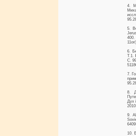
4. М
Мих
иссл
95.2
5. B
Jeru
400.
11or
6. Б
Т.1.
С. 9
5118
7. Г
прим
95.2
8. 
Путе
Дух 
2010
9. A
Sovi
6409
10. 