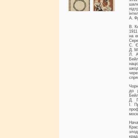
шале
під
інте
А. Ф
В. К
1911
на е
Сере
С. Є
Д. М
Л. А
Бейл
наці
шкод
чер
спря
Чорн
до 
Бей
Д. Г
І. П
про
моск
Нача
Крас
злод
кра