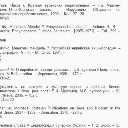
азе, Яаков // Краткая еврейская энциклопедия. – Т.5. Мааган-
аэль–Нюрнбергские законы. – Иерусалим: Общество по
едованию еврейских общин, 1990. – Кол. 27 –28.
84іn-5
eilis, Menahem Mendel // Encyclopaedia Judaica. – Volume 4. B. –
salem: Encyclopaedia Judaica Jerusalem, [1965–1971]. – Col. 399 –
/дар
ейлис, Менахем Мендель // Российская еврейская энциклопедия. –
 Биографии. А – К. – М.: Эпос, 1994. –
9.
6
орький М. О еврейском народе: рассказы, публицистика /Пред., сост.,
еч. М.Вайнштейна. – Иерусалим, 1986. – 172 с.
83іn-21
Документы по истории и культуре евреев в архивах Киева:
водитель / Науч. ред.-сост.: Е.И. Меламед, М.С. Куповецкий. – К.:
і Літера, 2006. – 752 с.
.1155-20
ltshuler, Mordecai. Russian Publications on Jews and Judaism in the
et Union. 1917 – 1967. – Jerusalem, 1970. –273 p.
5
Бейліса справа // Енциклопедія сучасної України. – Т. 2. Б-Біо. – К.: