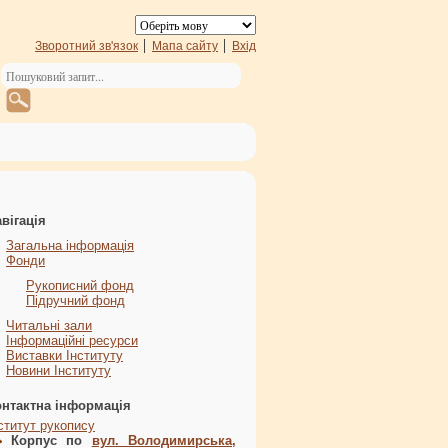
Зворотний зв'язок
Мапа сайту
Вхід
вігація
Загальна інформація
Фонди
Рукописний фонд
Підручний фонд
Читальні зали
Інформаційні ресурси
Виставки Інституту
Новини Інституту
онтактна інформація
ститут рукопису
Корпус по
вул. Володимирська,