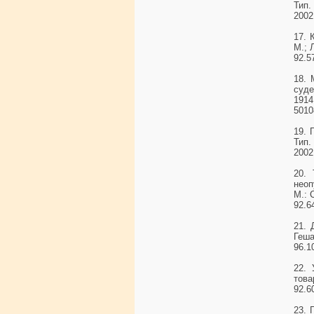
Тип.
2002
17. 
М.; 
92.5
18. 
суде
1914
5010
19. 
Тип.
2002
20.
неоп
М.: 
92.6
21. 
Геша
96.1
22. 
това
92.6
23. 