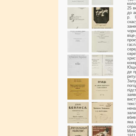
коло
25 в
до а
р. 
ска
зане
чорн
віце
прок
гас
сере
євре
хрис
конк
Ющин
де п
риту
Залу
пог
підс
заяв
вист
тек
нен
зал
вбив
яка 
спра
Міні
1911