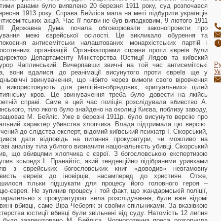
тими ранами було виявлено 20 березня 1911 року, суд розпочався
ересня 1913 року. Справа Бейліса мала на меті підбурити українців
нтисемітських акцій. Час її появи не був випадковим, 9 лютого 1911
III Державна Дума почала обговорювати законопроекти про
сування межі єврейської осілості. Це викликало обурення та
покоєння антисемітськи налаштованих монархістських партій і
осотенних організацій. Організаторами справи проти євреїв були
-директор Департаменту Міністерства Юстиції Лядов та київский
Р
урор Чаплинський. Вичерпавши звичні на той час антисемітські
Ук
ла, вони вдалися до реанімації висунутого проти євреїв ще у
дньовіччі звинувачення, що нібито через вимоги свого віровчення
ї використовують для релігійно-обрядових, «ритуальних» цілей
тиянську кров. Це звинувачення треба було довести на якійсь
ретній справі. Саме в цей час поліція розслідувала вбивство А.
ського, тіло якого було знайдено на околиці Києва, поблизу заводу,
рацював М. Бейліс. Уже в березні 1911р. було висунуто версію про
альний характер убивства хлопчика. Влада підтримала цю версію.
чений до слідства експерт, відомий київський психіатр І. Сікорський,
одився дати відповідь на питання прокуратури, чи можливо на
таві аналізу тіла убитого визначити національність убивці. Сікорський
ив, що вбивцями хлопчика є євреї. З богословською експертизою
упив ксьондз І. Пранайтіс, який тенденційно підібраними уривками
стів з єврейських богословських книг «доводив» невгамовну
ависть євреїв до іновірців, насамперед до християн. Отже,
ишилося тільки підшукати для процесу його головного героя –
цю-єврея. Не зупинив процесу і той факт, що жандармській поліції,
паралельно з прокуратурою вела розслідування, були вже відомі
вжні вбивці, саме Віра Чеберяк зі своїми спільниками. За вказівкою
стерства юстиції вбивці були звільнені від суду. Натомість 12 липня
 було заарештовано М. Бейліса. Чорносотенна преса розгорнула