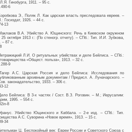
 Л.Я. Гинзбурга, 1911. – 95 с.
.490-6
Коробкова Э., Поляк Л. Как царская власть преследовала евреев. –
Л.: Госиздат, 1926. – 44 с.
74-13
Маклаков В.А. Убийство А. Ющинского: Речь в Киевском окружном
 25 октября 1913 г.: (По стеногр. отчету). – СПб.: Тип. И.И. Зубкова,
. – 87 с.
8
Петражицкий Л.И. О ритуальных убийствах и деле Бейлиса. – СПб.:
 товарищества «Общест. польза», 1913. – 32 с.
.288-9
 Тагер А.С. Царская Россия и дело Бейлиса: Исследования по
убликованным архивным документам / Предисл. А. Луначарского. –
Сов. законадательство, 1933. – 306 с.
43-12
Дело Бейлиса: В 3-х частях / Сост. В.З. Роговин. – М.; Иерусалим:
рим, 1995. – 554 с.
02іn-8
Уранус. Убийство Ющинского и Каббала. – 2-е изд. – СПб.: Тип.
рищества А.С. Суворина «Новое время», 1913. – 15 с.
09-34
Гительман Ц. Беспокойный век: Евреи России и Советского Союза с