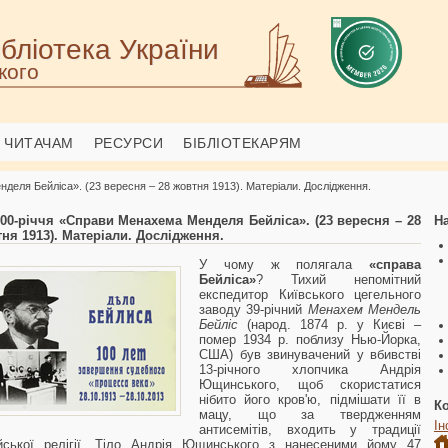
бліотека України
кого
ЧИТАЧАМ
РЕСУРСИ
БІБЛІОТЕКАРЯМ
деля Бейліса». (23 вересня – 28 жовтня 1913). Матеріали. Дослідження.
00-річчя «Справи Менахема Менделя Бейліса». (23 вересня – 28
На
ня 1913). Матеріали. Дослідження.
У чому ж полягала
«справа
Бейліса»
? Тихий непомітний
експедитор Київського цегельного
заводу 39-річний
Менахем Мендель
Бейліс
(народ. 1874 р. у Києві –
помер 1934 р. поблизу Нью-Йорка,
США) був звинувачений у вбивстві
13-річного хлопчика Андрія
Ющинського, щоб скористатися
нібито його кров'ю, підмішати її в
К
мацу, що за твердженням
Ін
антисемітів, входить у традиції
йської релігії. Тіло Андрія Ющинського з нанесеними йому 47