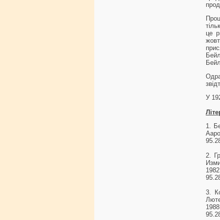
прод
Проц
тіль
це р
жовт
прис
Бейл
Бейл
Одра
звід
У 19
Літе
1. Б
Ааро
95.2
2. Г
Изм
1982
95.2
3. К
Лют
1988
95.2