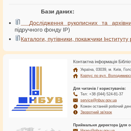
Бази даних:
Дослідження рукописних та архівн
підручного фонду ІР)
Каталоги, путівники, покажчики Інституту
Контактна інформація Бібліо
Україна, 03039, м. Київ, Голо
Корпус по вул. Володимирс
Для читачів / користувачів:
Тел: +38 (044) 524-81-37
service@nbuv.gov.ua
Кожен останній робочий день
Зворотний зв'язок
Приймальня директора (для о
library@nbuv.gov.ua