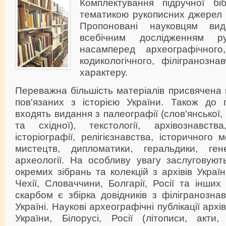
Комплектування підручної бі
тематикою рукописних джерел 
Пропоновані науковцям вид
всебічним дослідженням ру
насамперед археографічного,
кодикологічного, філігранознав
характеру.
Переважна більшість матеріалів присвячена 
пов'язаних з історією України. Також до п
входять видання з палеографії (слов'янської, 
та східної), текстології, архівознавства
історіографії, релігієзнавства, історичного м
мистецтв, дипломатики, геральдики, генеа
археології. На особливу увагу заслуговуют
окремих зібрань та колекцій з архівів Україн
Чехії, Словаччини, Болгарії, Росії та інших
скарбом є збірка довідників з філігранозна
Україні. Наукові археографічні публікації архі
України, Білорусі, Росії (літописи, акти,