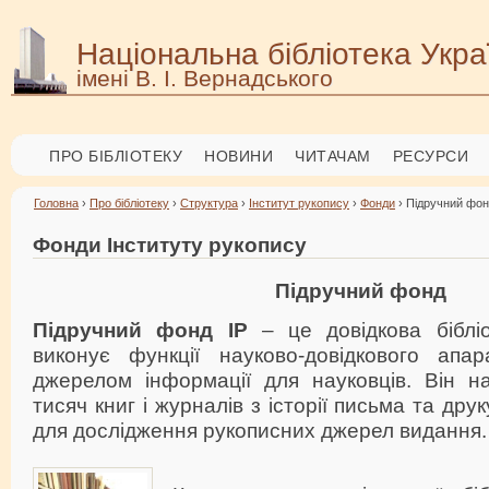
Національна бібліотека Укра
імені В. І. Вернадського
ПРО БІБЛІОТЕКУ
НОВИНИ
ЧИТАЧАМ
РЕСУРСИ
Головна
›
Про бібліотеку
›
Структура
›
Інститут рукопису
›
Фонди
› Підручний фо
Фонди Інституту рукопису
Підручний фонд
Підручний фонд ІР
– це довідкова бібліо
виконує функції науково-довідкового апа
джерелом інформації для науковців. Він на
тисяч книг і журналів з історії письма та дру
для дослідження рукописних джерел видання.