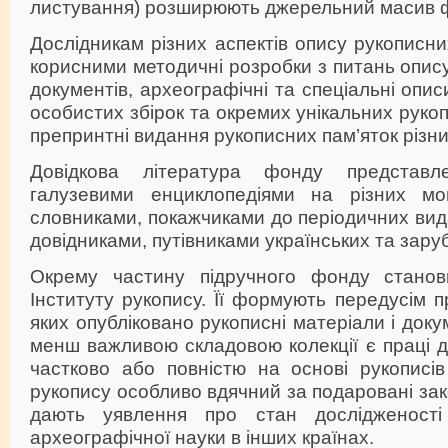
листування) розширюють джерельний масив фо
Дослідникам різних аспектів опису рукописни
корисними методичні розробки з питань опису
документів, археографічні та спеціальні опис
особистих збірок та окремих унікальних рукоп
препринтні видання рукописних пам’яток різни
Довідкова література фонду представл
галузевими енциклопедіями на різних мов
словниками, покажчиками до періодичних вид
довідниками, путівниками українських та заруб
Окрему частину підручного фонду станови
Інституту рукопису. Її формують передусім п
яких опубліковано рукописні матеріали і доку
менш важливою складовою колекції є праці до
частково або повністю на основі рукописів 
рукопису особливо вдячний за подаровані зак
дають уявлення про стан дослідженост
археографічної науки в інших країнах.