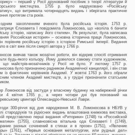
орику» – перший у Росії друкований посібник з теорії літератури й
торського мистецтва. 1755 р. було надруковано «Російську
атику», що витримала чотирнадцять видань і зберігала практичне
ення протягом ста років.
одним захопленням вченого була російська історія. 1753 р.
ратриця Єлизавета I повідомила Ломоносова, що «воліла б бачити
йську історію, написану його стилем». Як результат, була написана
вняя Российская история» – основна історична праця Ломоносова,
ін порівняв російську історію з історією Римської імперії. Видання
ло в світ вже після смерті автора у 1766 р.
носов вивчав також мозаїчні роботи, він відкрив спосіб отримання
ьти будь-якого кольору. Йому довелося самому стати художником,
у що майстрів-мозаїчників у Росії не було. У лютому 1757 р.
носова було призначено радником Академічної канцелярії, і він став
м із фактичних керівників Академії. У жовтні 1763 р. його обрали
сним членом Академії мистецтв, а у грудні призначили статським
иком.
р Ломоносов від застуди у власному будинку на набережній річки
ки 4 квітня 1765 р., а через чотири дні був похований на
ревському цвинтарі Олександро-Невської Лаври.
годи 300-річчя від дня народження М. В. Ломоносова в НБУВ у
ілі стародруків та рідкісних видань влаштована книжкова виставка,
кій представлено перші видання «Риторики» (1748) та «Российской
матики» (1755), славнозвісна вітальна ода Єлизаветі I (1749),
рание разных сочинений в стихах и в прозе» (1751), «Явление
еры» (1761), «Первыя основания металлургии, или рудных дел»
3) та ін. Загалом у відділі зберігається не менше 60 видань вченого,