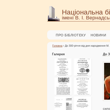
Національна бі
імені В. І. Вернадсь
ПРО БІБЛІОТЕКУ
НОВИНИ
Головна
› До 300-річчя від дня народження М.
Галерея
До 3
сило