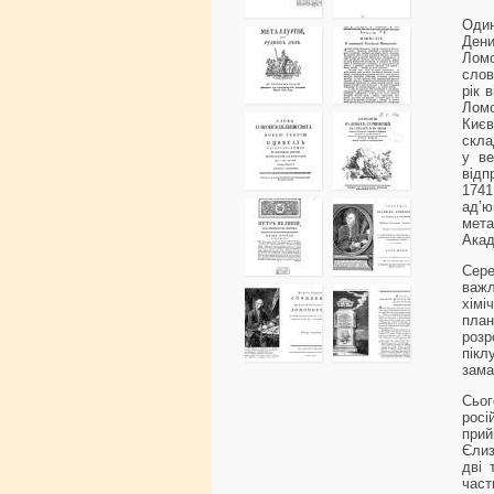
Один
Ден
Лом
слов
рік 
Ломо
Києв
скла
у ве
відп
1741
ад’ю
мет
Акад
Сере
важл
хім
пла
роз
пікл
зама
Сьог
росі
прий
Єлиз
дві 
част