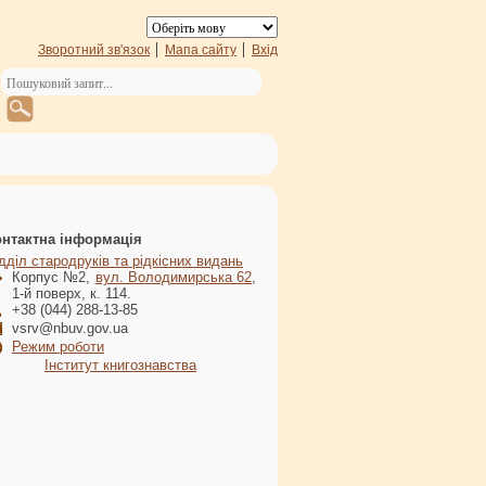
Зворотний зв'язок
Мапа сайту
Вхід
онтактна інформація
дділ стародруків та рідкісних видань
Корпус №2,
вул. Володимирська 62
,
1-й поверх, к. 114.
+38 (044) 288-13-85
vsrv@nbuv.gov.ua
Режим роботи
Інститут книгознавства