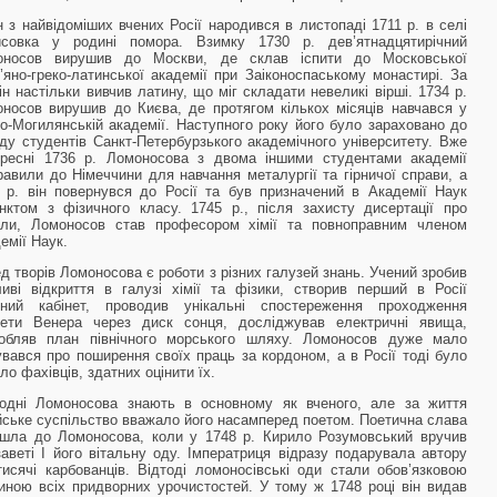
 з найвідоміших вчених Росії народився в листопаді 1711 р. в селі
исовка у родині помора. Взимку 1730 р. дев’ятнадцятирічний
оносов вирушив до Москви, де склав іспити до Московської
’яно-греко-латинської академії при Заіконоспаському монастирі. За
він настільки вивчив латину, що міг складати невеликі вірші. 1734 р.
носов вирушив до Києва, де протягом кількох місяців навчався у
о-Могилянській академії. Наступного року його було зараховано до
ду студентів Санкт-Петербурзького академічного університету. Вже
ресні 1736 р. Ломоносова з двома іншими студентами академії
равили до Німеччини для навчання металургії та гірничої справи, а
 р. він повернувся до Росії та був призначений в Академії Наук
нктом з фізичного класу. 1745 р., після захисту дисертації про
али, Ломоносов став професором хімії та повноправним членом
емії Наук.
д творів Ломоносова є роботи з різних галузей знань. Учений зробив
иві відкриття в галузі хімії та фізики, створив перший в Росії
ічний кабінет, проводив унікальні спостереження проходження
нети Венера через диск сонця, досліджував електричні явища,
робляв план північного морського шляху. Ломоносов дуже мало
увався про поширення своїх праць за кордоном, а в Росії тоді було
ло фахівців, здатних оцінити їх.
одні Ломоносова знають в основному як вченого, але за життя
йське суспільство вважало його насамперед поетом. Поетична слава
шла до Ломоносова, коли у 1748 р. Кирило Розумовський вручив
аветі I його вітальну оду. Імператриця відразу подарувала автору
тисячі карбованців. Відтоді ломоносівські оди стали обов’язковою
иною всіх придворних урочистостей. У тому ж 1748 році він видав