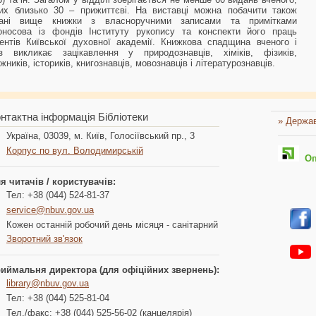
их близько 30 – прижиттєві. На виставці можна побачити також
вані вище книжки з власноручними записами та примітками
носова із фондів Інституту рукопису та конспекти його праць
ентів Київської духовної академії. Книжкова спадщина вченого і
з викликає зацікавлення у природознавців, хіміків, фізиків,
жників, істориків, книгознавців, мовознавців і літературознавців.
нтактна інформація Бібліотеки
» Держав
Україна, 03039, м. Київ, Голосіївський пр., 3
Корпус по вул. Володимирській
Опл
я читачів / користувачів:
Тел: +38 (044) 524-81-37
service@nbuv.gov.ua
Кожен останній робочий день місяця - санітарний
Зворотний зв'язок
иймальня директора (для офіційних звернень):
library@nbuv.gov.ua
Тел: +38 (044) 525-81-04
Тел./факс: +38 (044) 525-56-02 (канцелярія)