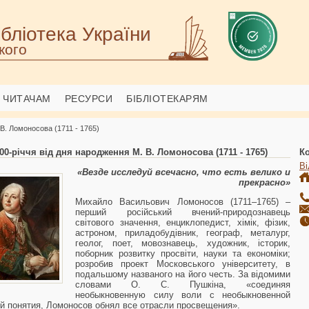
бліотека України
кого
ЧИТАЧАМ
РЕСУРСИ
БІБЛІОТЕКАРЯМ
 В. Ломоносова (1711 - 1765)
00-річчя від дня народження М. В. Ломоносова (1711 - 1765)
К
Ві
«Везде исследуй всечасно, что есть велико и
прекрасно»
Михайло Васильович Ломоносов (1711–1765) –
перший російський вчений-природознавець
світового значення, енциклопедист, хімік, фізик,
астроном, приладобудівник, географ, металург,
геолог, поет, мовознавець, художник, історик,
поборник розвитку просвіти, науки та економіки;
розробив проект Московського університету, в
подальшому названого на його честь. За відомими
словами О. С. Пушкіна, «соединяя
необыкновенную силу воли с необыкновенной
й понятия, Ломоносов обнял все отрасли просвещения».