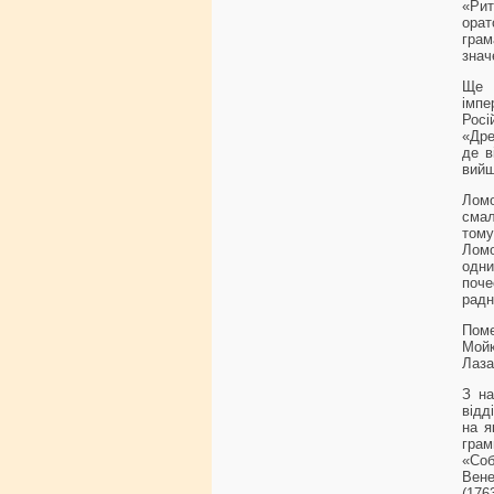
«Рит
ора
грам
знач
Ще 
імпе
Росі
«Дре
де в
вийш
Ломо
смал
том
Ломо
одни
поче
радн
Поме
Мой
Лаза
З на
відд
на я
грам
«Соб
Вен
(176