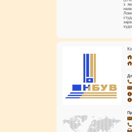
з як
наз
Ломо
студ
зара
худо
Ко
Дл
Пр