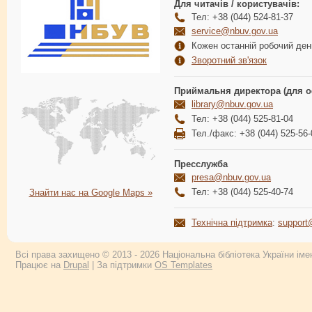
Для читачів / користувачів:
Тел: +38 (044) 524-81-37
service@nbuv.gov.ua
Кожен останній робочий день
Зворотний зв'язок
Приймальня директора (для о
library@nbuv.gov.ua
Тел: +38 (044) 525-81-04
Тел./факс: +38 (044) 525-56-
Пресслужба
presa@nbuv.gov.ua
Тел: +38 (044) 525-40-74
Знайти нас на Google Maps »
Технічна підтримка
:
support
Всі права захищено © 2013 - 2026 Національна бібліотека України імен
Працює на
Drupal
| За підтримки
OS Templates