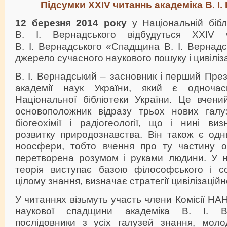
Підсумки XXIV читаннь академіка В. І
12 березня 2014 року
у Національній біблі
В. І. Вернадського відбудуться XXIV 
В. І. Вернадського «Спадщина В. І. Вернад
джерело сучасного наукового пошуку і цивіліз
В. І. Вернадський – засновник і перший Пре
академії наук України, який є одноча
Національної бібліотеки України. Це вчений
основоположник відразу трьох нових галузе
біогеохімії і радіогеології, що і нині ви
розвитку природознавства. Він також є одни
ноосфери, тобто вчення про ту частину о
перетворена розумом і руками людини. У 
теорія виступає базою філософського і со
цілому знання, визначає стратегії цивілізаційн
У читаннях візьмуть участь члени Комісії НА
наукової спадщини академіка В. І. Ве
послідовники з усіх галузей знання, молод