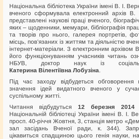
Національна бібліотека України імені В. І. Ве
вченого сформувала електронний архів В. І
представлені наукові праці вченого, біографі
яких – щоденники, мемуари, бібліографія прац
та творів про нього, галерея портретів, фо
місць, пов’язаних із життям та діяльністю вчено
інтернет-матеріали. З електронним архівом В
його функціонуванням учасників читань озн
НБУВ, доктор наук із соціальн
Катерина Вілентіївна Лобузіна
.
Під час заходу відбудеться обговорення 
значення ідей видатного вченого у суча
суспільному житті.
Читання відбудуться
12 березня 2014
Національній бібліотеці України імені В. І. В
просп. 40-річчя Жовтня, 3, станція метро «Дем
зал засідань Вченої ради, к. 344). Запр
цікавиться спадщиною цього генія науки, н