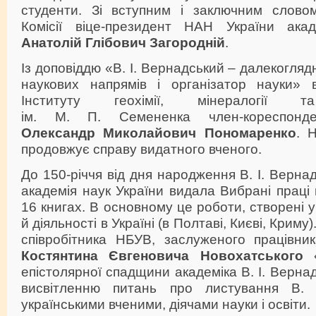
студенти. Зі вступним і заключним слово
Комісії віце-президент НАН України ака
Анатолій Глібович Загородній
.
Із доповіддю «В. І. Вернадський – далекогля
наукових напрямів і організатор науки» 
Інституту геохімії, мінералогії т
ім. М. П. Семененка член-кореспонд
Олександр Миколайович Пономаренко
. 
продовжує справу видатного вченого.
До 150-річчя від дня народження В. І. Верна
академія наук України видала Вибрані праці 
16 книгах. В основному це роботи, створені 
й діяльності в Україні (в Полтаві, Києві, Криму
співробітника НБУВ, заслуженого працівник
Костянтина Євгеновича Новохатського
«
епістолярної спадщини академіка В. І. Верна
висвітленню питань про листування В. 
українськими вченими, діячами науки і освіти.