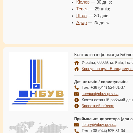
Кіслев
— 30 днів;
Тевет
— 29 днів;
Шват
— 30 днів;
Адар
— 29 днів.
Контактна інформація Бібліо
Україна, 03039, м. Київ, Голо
Корпус по вул. Володимирс
Для читачів / користувачів:
Тел: +38 (044) 524-81-37
service@nbuv.gov.ua
Кожен останній робочий день
Зворотний зв'язок
Приймальня директора (для о
library@nbuv.gov.ua
Тел: +38 (044) 525-81-04