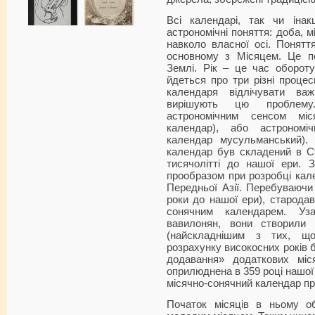
Всі календарі, так чи іна
астрономічні поняття: доба, м
навколо власної осі. Понятт
основному з Місяцем. Це п
Землі. Рік – це час оборот
йдеться про три різні процес
календаря відлічувати важ
вирішують цю проблему
астрономічним сенсом міся
календар), або астрономі
календар мусульманський).
календар був складений в Ст
тисячолітті до нашої ери.
прообразом при розробці кал
Передньої Азії. Перебуваючи
роки до нашої ери), стародав
сонячним календарем. Уз
вавилонян, вони створили 
(найскладнішим з тих, що
розрахунку високосних років 
додавання» додаткових мі
оприлюднена в 359 році нашої
місячно-сонячний календар при
Початок місяців в ньому об