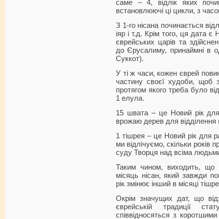
саме – 4, відлік яких почи
встановлюючі ці цикли, з часо
З 1-го нісана починається відлі
іяр і т.д. Крім того, ця дата 
єврейських царів та здійсне
до Єрусалиму, принаймні в о
Суккот).
У ті ж часи, кожен єврей пов
частину своєї худоби, щоб з'
протягом якого треба було ві
1 елула.
15 швата – це Новий рік для
врожаю дерев для відділення 
1 тішрея – це Новий рік для р
ми відлічуємо, скільки років п
суду Творця над всіма людьми
Таким чином, виходить, що
місяць нісан, який завжди по
рік змінює інший в місяці тіш
Окрім значущих дат, що від
єврейській традиції ст
співвідносяться з коротшими