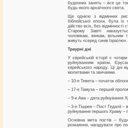
буденних занять – все це то
будь-якого архаїчного свята.
Ще однією з відмінних рис
біблейської епохи, була їх 
дійство всіх, без відмінності с
Старому Завіті наказуєт
чоловікам, жінкам, вільним 
живуть «серед синів Ізраїлю».
Траурні дні
У єврейській історії є чотири
руйнуванням країни, Єрус
єврейського народу. Ці дні в
молитвами та звичаями.
– 10-е Тевета – початок обл
– 17-е Тамуза – перший проло
– 9-е Ава – дата руйнування Х
– 3-е Тішрея – Пост Гедалії – 
руйнування першого Храму – по
Основна мета постів – буд
розкаяння, нагадувати про пог