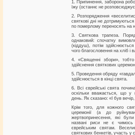
1. Припинення, заборона робо
їжу (останнє не розповсюджує
2. Розпорядження «веселитися
святкові дні не дотримуються 
по померлому переносять на н
3. Святкова трапеза. Поря
однаковий: спочатку вимовл
(кіддуш), потім здійснюєтьс
чого благословення на хліб і 
4. «Священні збори», тобт
здійснення святкових церемон
5. Проведення обряду «гавдала
здійснюється в кінці свята.
6. Всі єврейські свята почин
оскільки вважається, що у
день. Як сказано: «І був вечір,
Крім того, для кожного свя
церемонії (а до руйнув
жертвопринесення, які були 
названі риси не є чимось 
єврейським святам. Весели
святкових бенкетів, участь у