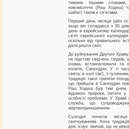
тижнем. Іншими словами,
новомісяччя (Рош Ходеш) та
шабат) також є св'ятами.
Перший день місяця (або ост
якщо він складався з 30 дні
день в єврейському календарі
св'ят єврейського календаря
оскільки від правильного в
дати решти свят.
До руйнування Другого Храму
на підставі свідчень свідків
очима, встановлювала та о
колегія, Санхедрін. У ті ча
свята: в колі сім'ї, з гуляння
традиція такої трапези поход
що прийшли в Санхедрін пові
Рош Ходеш був тим днем, к
відомого пророка, питати у
особисті проблеми. У Храмі
служба, що супроводжув
жертвоприношенням.
Сьогодні початок місяц
святкуванням. Хоча традиці
дня, існує звичай, що не рек