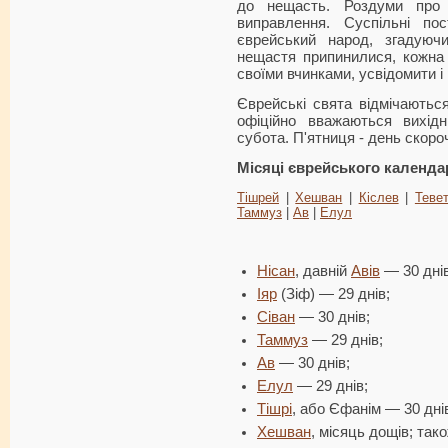
до нещасть. Роздуми про
виправлення. Суспільні по
єврейський народ, згадуюч
нещастя припинилися, кожна
своїми вчинками, усвідомити і
Єврейські свята відмічаються
офіційно вважаються вихідн
субота. П'ятниця - день скоро
Місяці
єврейського календа
Тішрей
|
Хешван
|
Кіслев
|
Теве
Таммуз
|
Ав
|
Елул
Нісан
, давній
Авів
— 30 днів
Іяр
(Зіф) — 29 днів;
Сіван
— 30 днів;
Таммуз
— 29 днів;
Ав
— 30 днів;
Елул
— 29 днів;
Тішрі
, або Єфанім — 30 дні
Хешван
, місяць дощів; так