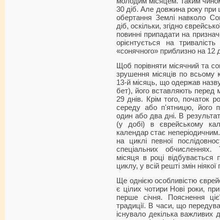
молодим місяцем. Таким чином
30 діб. Але довжина року при 
обертання Землі навколо Со
діб, оскільки, згідно єврейськ
повинні припадати на призначе
орієнтується на тривалість 
«сонячного» приблизно на 12 д
Щоб порівняти місячний та со
зрушення місяців по всьому 
13-й місяць, що одержав назву
бет), його вставляють перед 
29 днів. Крім того, початок 
середу або п'ятницю, його 
один або два дні. В результа
(у добі) в єврейському кал
календар стає неперіодичним. 
на циклі певної послідовнос
спеціальних обчисленнях. 
місяця в році відбувається п
циклу, у всій решті змін ніякої
Ще однією особливістю єврейс
є цілих чотири Нові роки, пр
перше січня. Пояснення ці
традиції. В часи, що передув
існувало декілька важливих д