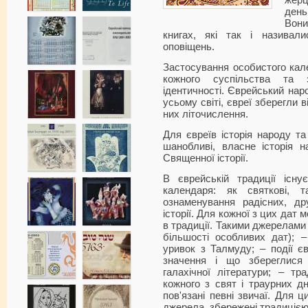
жерц
день
Вони
книгах, які так і називал
оповіщень.
Застосування особистого кал
кожного суспільства та з
ідентичності. Єврейський нар
усьому світі, євреї зберегли в
них літочислення.
Для євреїв історія народу та 
шанобливі, власне історія 
Священної історії.
В єврейській традиції існу
календаря: як святкові, 
ознаменування радісних, дру
історії. Для кожної з цих дат 
в традиції. Такими джерелами 
більшості особливих дат); 
уривок з Талмуду; – події єв
значення і що збереглися 
галахічної літератури; – тр
кожного з свят і траурних дн
пов'язані певні звичаї. Для ц
джерела, збережені традицією