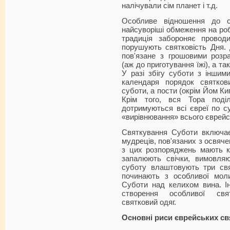
налічували сім планет і т.д.
Особливе відношення до с
найсуворіші обмеження на ро
традиція забороняє провод
порушують святковість Дня. 
пов'язане з грошовими розр
(аж до приготування їжі), а та
У разі збігу суботи з іншим
календаря порядок святков
суботи, а пости (окрім Йом Ки
Крім того, вся Тора поді
дотримуються всі євреї по с
«вирівнювання» всього єврейсь
Святкування Суботи включає
мудреців, пов'язаних з освяче
з цих розпоряджень мають к
запалюють свічки, вимовляю
суботу влаштовують три свят
починають з особливої мол
Суботи над келихом вина. І
створення особливої свят
святковий одяг.
Основні риси єврейських св