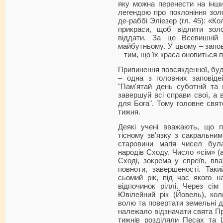
яку можна перенести на інши
легендою про поклоніння зол
де-раббі Эліезер (гл. 45): «Ко
прикраси, щоб відлити золо
віддати. За це Всевишній 
майбутньому. У цьому – запо
– тим, що їх краса оновиться 
Припинення повсякденної, буд
– одна з головних заповідей
"Пам'ятай день суботній та 
завершуй всі справи свої, а 
для Бога". Тому головне свят
тижня.
Деякі учені вважають, що 
тісному зв'язку з сакральним
старовини магія чисел бу
народів Сходу. Число «сім» (
Сході, зокрема у євреїв, в
повноти, завершеності. Таки
сьомий рік, під час якого 
відпочинок ріллі. Через сім
Ювілейний рік (Йовель), кол
волю та повертати земельні діл
належало відзначати свята Прі
тижнів розділяли Песах та Ш