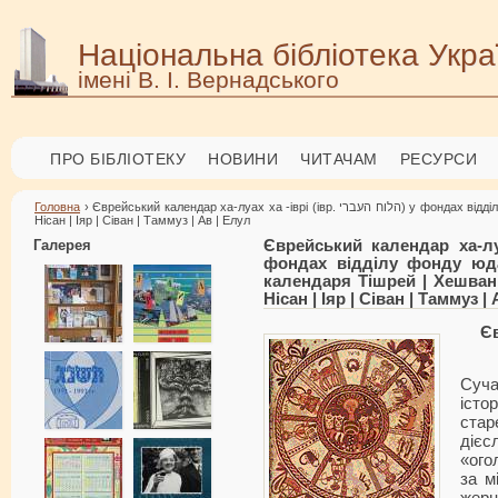
Національна бібліотека Укра
імені В. І. Вернадського
ПРО БІБЛІОТЕКУ
НОВИНИ
ЧИТАЧАМ
РЕСУРСИ
Головна
› Єврейський календар ха-луах ха -іврі (івр. הלוח העברי) у фондах відділу фонду юдаїки НБУВ. Місяці єврейського календаря Тішрей | Хешван | Кіслев | Тевет | Шват | Адар |
Нісан | Іяр | Сіван | Таммуз | Ав | Елул
Галерея
Єврейський календар ха-луах ха -ів
фондах відділу фонду юда
календаря Тішрей | Хешван |
Нісан | Іяр | Сіван | Таммуз |
Є
Суч
істо
стар
дієс
«ого
за м