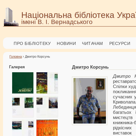
Національна бібліотека Укра
імені В. І. Вернадського
ПРО БІБЛІОТЕКУ
НОВИНИ
ЧИТАЧАМ
РЕСУРСИ
Головна
› Дмитро Корсунь
Галерея
Дмитро Корсунь
Дмитро К
реставрат
Спілки худ
покликан
сучасних у
Криволапа
Лебединця,
багатьох 
мистецтв
книжника-б
рідкісних
виставок