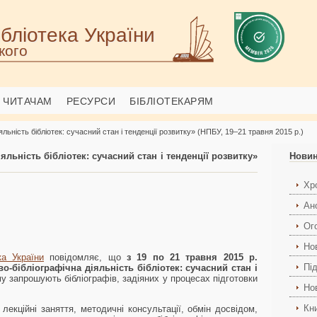
бліотека України
кого
ЧИТАЧАМ
РЕСУРСИ
БІБЛІОТЕКАРЯМ
льність бібліотек: сучасний стан і тенденції розвитку» (НПБУ, 19–21 травня 2015 р.)
льність бібліотек: сучасний стан і тенденції розвитку»
Нови
Хро
Ан
Ог
Но
ка України
повідомляє, що
з 19 по 21 травня 2015 р.
Пі
о-бібліографічна діяльність бібліотек: сучасний стан і
му запрошують бібліографів, задіяних у процесах підготовки
Но
Кн
екційні заняття, методичні консультації, обмін досвідом,