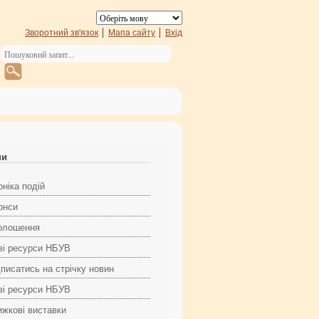
Зворотний зв'язок
Мапа сайту
Вхід
ни
ніка подій
онси
олошення
ві ресурси НБУВ
дписатись на стрічку новин
ві ресурси НБУВ
ижкові виставки