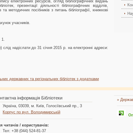
 опису електронних ресурсів, огляд бібліографічних видань
Ко
ліотек, презентації діяльності бібліографічних відділів,
в та методичних посібників з питань бібліографії, книжкові
На
хунок учасників.
 1.
) слід надіслати до 31 січня 2015 р. на електронні адреси:
ьних державних та регіональних бібліотек з додатками
нтактна інформація Бібліотеки
» Держав
Україна, 03039, м. Київ, Голосіївський пр., 3
Корпус по вул. Володимирській
Опл
я читачів / користувачів:
Тел: +38 (044) 524-81-37