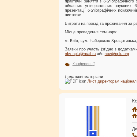
практичні заняття з бібліографічного
обласних універсальних наукових біб
презентації бібліографічних покажчикі
виставки.
Витрати на проїзд та проживання за ра
Місце проведення семінару:
м. Київ, вул. Набережно-Хрещатицька,
Заявки про участь (згідно з додатками
nbv-nplu@mail.ru
або
nbv@nplu.org
.
Конференції
Додаткові матеріали:
Лист директорам націонал
Ко
Дл