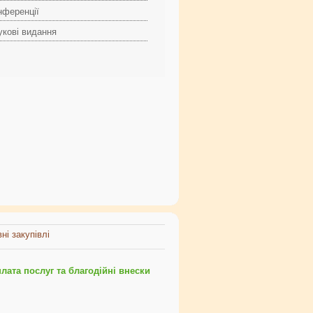
нференції
укові видання
ні закупівлі
ата послуг та благодійні внески