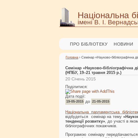
Національна бі
імені В. І. Вернадсь
ПРО БІБЛІОТЕКУ
НОВИНИ
Головна
› Семінар «Науково-бібліографічна дія
Семінар «Науково-бібліографічна дія
(НПБУ, 19–21 травня 2015 р.)
20 Січень 2015
Поділитися:
Дата події:
до
19-05-2015
21-05-2015
Національна парламентська бібліоте
відбудеться семінар на тему
«Науков
тенденції розвитку»
, до участі в яко
бібліографічних покажчиків.
Програмою семінару передбачаються л