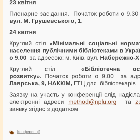
23 квітня
Пленарне засідання. Початок роботи о 9.30 
вул. М. Грушевського, 1
.
24 квітня
Круглий стіл
«Мінімальні соціальні норма
населення публічними бібліотеками в Украї
о 9.00
за адресою: м. Київ, вул.
Набережно-Х
Круглий стіл
«Бібліотечна о
розвитку».
Початок роботи о 9.00 за адре
Лаврська, 9, НАККІМ,
ГТЦ для бібліотекарів
Заявку на участь у конференції слід надісл
електронні адреси
method@nplu.org
та
z
заявку згідно з додатком
Конференції