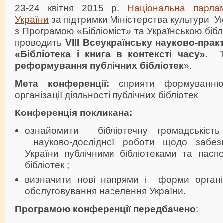
23-24 квітня 2015 р.
Національна парлам
України
за підтримки Міністерства культури Ук
з Програмою «Бібліоміст» та Українською біб
проводить
VІІІ
Всеукраїнську науково-прак
«Бібліотека і книга в контексті часу».
реформування публічних бібліотек
».
Мета конференції:
сприяти формуванню
організації діяльності публічних бібліотек
Конференція покликана:
ознайомити бібліотечну громадськіс
науково-дослідної роботи щодо забез
України публічними бібліотеками та пасп
бібліотек ;
визначити нові напрями і форми організ
обслуговування населення України.
Програмою конференції передбачено
: