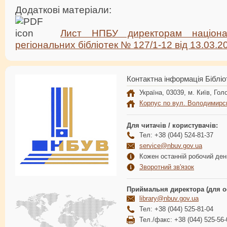
Додаткові матеріали:
Лист НПБУ директорам націона
регіональних бібліотек № 127/1-12 від 13.03.2
Контактна інформація Бібліо
Україна, 03039, м. Київ, Голо
Корпус по вул. Володимирс
Для читачів / користувачів:
Тел: +38 (044) 524-81-37
service@nbuv.gov.ua
Кожен останній робочий день
Зворотний зв'язок
Приймальня директора (для о
library@nbuv.gov.ua
Тел: +38 (044) 525-81-04
Тел./факс: +38 (044) 525-56-