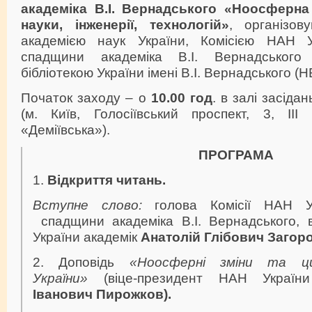
академіка В.І. Вернадського
«Ноосферна 
науки, інженерії, технологій»
, організов
академією наук України, Комісією НАН У
спадщини академіка В.І. Вернадського
бібліотекою України імені В.І. Вернадського (Н
Початок заходу – о
10.00 год
. в залі засід
(м. Київ, Голосіївський проспект, 3, ІІІ
«Деміївська»).
ПРОГРАМА
1.
Відкриття читань.
Вступне слово:
голова Комісії НАН Ук
спадщини академіка В.І. Вернадського, 
України академік
Анатолій Глібович Загоро
2. Доповідь
«Ноосферні зміни та цив
України»
(віце-президент НАН Україн
Іванович Пирожков).