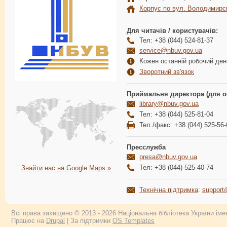
Корпус по вул. Володимирс
Для читачів / користувачів:
Тел: +38 (044) 524-81-37
service@nbuv.gov.ua
Кожен останній робочий день
Зворотний зв'язок
Приймальня директора (для о
library@nbuv.gov.ua
Тел: +38 (044) 525-81-04
Тел./факс: +38 (044) 525-56-
Пресслужба
presa@nbuv.gov.ua
Тел: +38 (044) 525-40-74
Знайти нас на Google Maps »
Технічна підтримка
:
support
Всі права захищено © 2013 - 2026 Національна бібліотека України імен
Працює на
Drupal
| За підтримки
OS Templates