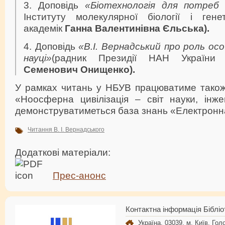
3. Доповідь
«Біотехнологія для потреб
Інституту молекулярної біології і ген
академік
Ганна Валентинівна Єльська).
4. Доповідь
«В.І. Вернадський про роль ос
науці»
(радник Президії НАН України
Семенович Онищенко).
У рамках читань у НБУВ працюватиме також
«Ноосферна цивілізація – світ науки, інжен
демонструватиметься база знань «Електронн
Читання В. І. Вернадського
Додаткові матеріали:
Прес-анонс
Контактна інформація Бібліо
Україна, 03039, м. Київ, Голо