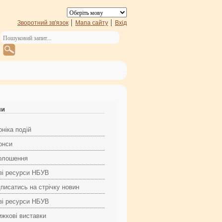
Зворотний зв'язок
Мапа сайту
Вхід
ни
ніка подій
онси
олошення
ві ресурси НБУВ
дписатись на стрічку новин
ві ресурси НБУВ
ижкові виставки