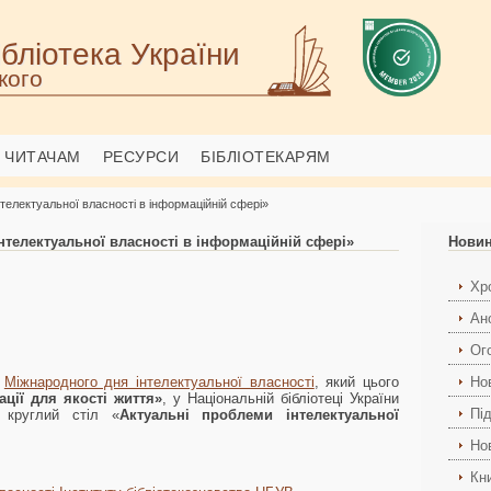
бліотека України
кого
ЧИТАЧАМ
РЕСУРСИ
БІБЛІОТЕКАРЯМ
нтелектуальної власності в інформаційній сфері»
нтелектуальної власності в інформаційній сфері»
Нови
Хро
Ан
Ог
я
Міжнародного дня інтелектуальної власності
, який цього
Но
ації для якості життя»
, у Національній бібліотеці України
Пі
я круглий стіл «
Актуальні проблеми інтелектуальної
Но
Кн