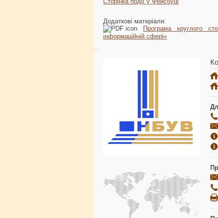
Сторінка події у Фейсбуці
Додаткові матеріали:
Програма круглого сто
інформаційній сфері»
Ко
Дл
Пр