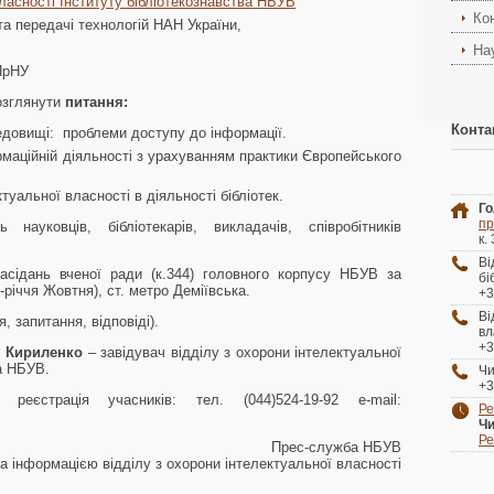
власності Інституту бібліотекознавства НБУВ
Ко
а передачі технологій НАН України,
На
ПрНУ
озглянути
питання
:
Конта
довищі: проблеми доступу до інформації.
маційній діяльності з урахуванням практики Європейського
туальної власності в діяльності бібліотек.
Го
пр
ауковців, бібліотекарів, викладачів, співробітників
к.
В
асідань вченої ради (к.344) головного корпусу НБУВ за
бі
0-річчя Жовтня), ст. метро Деміївська.
+3
В
, запитання, відповіді).
вл
+3
ч
Кириленко
– завідувач відділу з охорони інтелектуальної
ва НБУВ.
Чи
+3
еєстрація учасників: тел. (044)524-19-92 e-mail:
Ре
Чи
Ре
Прес-служба НБУВ
за інформацією відділу з охорони інтелектуальної власності