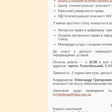
Відділ з охорони інтелектуальної 
Центр інтелектуальної власності т
Київський університето права,
НДІ Інтелектуальної власності НА
У межах круглого столу планується р
Авторське право в цифровому сере
Охорона авторського права в інфор
Союзу.
Міжнародні угоди з охорони інтелек
До участі у дискусії запрошують н
інформаційних установ.
Початок роботи – о
1
0
.00
в залі з
адресою:
просп. Голосіївський, 3
(4
Тривалість: 3 години (виступи, дискусія
Координатор:
Олександр Григорови
власності Інституту бібліотекознавст
Запитання щодо проведення та р
kyrylenkoag@nbuv.gov.ua
Корисні посилання: