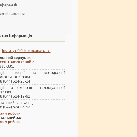
нференції
укові видання
ктна інформація
Інститут бібліотекознавства
ловний корпус по
осп. Голосіївський 3
,
 333-335.
ідділ теорії та методології
бліотечної справи
8 (044) 524-23-14
ідділ з охорони інтелектуальної
асності
8 (044) 524-19-92
тальний зал: Фонд
8 (044) 524-35-92
жим роботи
тальний зал
жим роботи