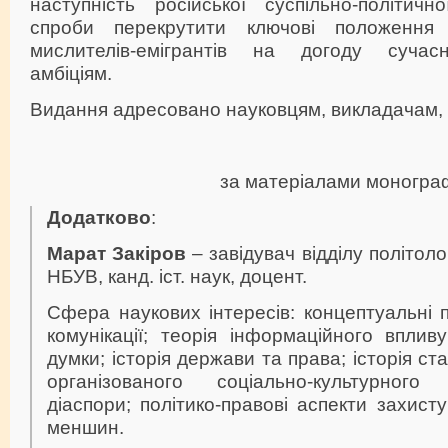
наступність російської суспільно-політичн
спроби перекрутити ключові положення 
мислителів-емігрантів на догоду сучас
амбіціям.
Видання адресовано науковцям, викладачам, 
за матеріалами моногра
Додатково
:
Марат Закіров
–
завідувач відділу політоло
НБУВ, канд. іст. наук, доцент.
Сфера наукових інтересів: концептуальні 
комунікації; теорія інформаційного впливу
думки; історія держави та права; історія ст
організованого соціально-культурного
діаспори; політико-правові аспекти захист
меншин.