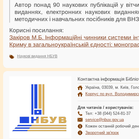
Автор понад 90 наукових публікацій у вітч
виданнях, електронних наукових виданнях
методичних і навчальних посібників для ВНЗ
Корисні посилання:
Закіров М.Б. Інформаційні чинники системи ін
Криму в загальноукраїнській єдності: моногра
Наукові видання НБУВ
Контактна інформація Бібліо
Україна, 03039, м. Київ, Голо
Корпус по вул. Володимирс
Для читачів / користувачів:
Тел: +38 (044) 524-81-37
service@nbuv.gov.ua
Кожен останній робочий день
Зворотний зв'язок