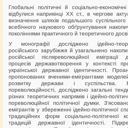
Глобальні політичні й соціально-економічні
відбулися наприкінці ХХ ст., в чергове акт
визначення шляхів подальшого суспільного 
всебічного наукового обґрунтування накопи
поколіннями практичного й теоретичного досві
У монографії досліджено ідейно-тео
російського зарубіжжя й узагальнено накоп
російської післяреволюційної еміграції 
процесів державотворення у контексті пр
української державної ідентичності. Проан
пропонованих вченими-емігрантами моделей
розвитку держави і суспільства. Р
пореволюційності, досліджено загальні тенде
різних теоретичних напрямів і ідейно-політич
пореволюційної політичної думки. З’ясован
емігрантів у збереженні ідейно-політичної с
традиційних форм соціально-політичної ком
традицій державної ідентичності. Підкре