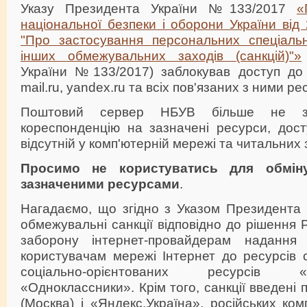
Указу Президента України №133/2017
«
національної безпеки і оборони України від 
"Про застосування персональних спеціаль
інших обмежувальних заходів (санкцій)"»
України №133/2017) заблокував доступ до
mail.ru, yandex.ru та всіх пов'язаних з ними ре
Поштовий сервер НБУВ більше не зм
кореспонденцію на зазначені ресурси, дост
відсутній у комп'ютерній мережі та читальних
Просимо не користуватись для обмін
зазначеними ресурсами
.
Нагадаємо, що згідно з Указом Президента
обмежувальні санкції відповідно до рішенн
заборону інтернет-провайдерам надання
користувачам мережі Інтернет до ресурсів се
соціально-орієнтованих ресурсів 
«Одноклассники». Крім того, санкції введені
(Москва) і «Яндекс.Україна», російських ком