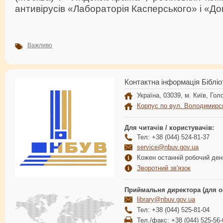
антивірусів «Лабораторія Касперського» і «Д
Важливо
Контактна інформація Бібліо
Україна, 03039, м. Київ, Голо
Корпус по вул. Володимирс
Для читачів / користувачів:
Тел: +38 (044) 524-81-37
service@nbuv.gov.ua
Кожен останній робочий день
Зворотний зв'язок
Приймальня директора (для о
library@nbuv.gov.ua
Тел: +38 (044) 525-81-04
Тел./факс: +38 (044) 525-56-