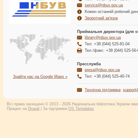
service@nbuv.gov.ua
Кожен останній робочий день
Зворотний зв'язок
Приймальня директора (для о
library@nbuv.gov.ua
Тел: +38 (044) 525-81-04
Тел./факс: +38 (044) 525-56-
Пресслужба
presa@nbuv.gov.ua
Тел: +38 (044) 525-40-74
Знайти нас на Google Maps »
Технічна підтримка
:
support
Всі права захищено © 2013 - 2026 Національна бібліотека України імен
Працює на
Drupal
| За підтримки
OS Templates