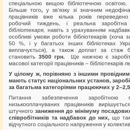
спеціальною вищою бібліотечною освіто
Більше того
,
у зв’язку зі значним недофін
працівників вже кілька років переведен
робочий тиждень, і реальна заробіт
бібліотекаря,
навіть з урахуванням надбавк
особливі умови роботи бібліотекарів (хоча 
50 %, і у багатьох інших бібліотеках Укр
виплачується), а також доплат за стаж бі
становить
3500
грн.
Ще нижчою є заробіт
масової категорії працівників – бібліотекарів
п
У цілому ж, порівняно з іншими провідними
мають статус національних установ, заробі
за багатьма категоріями працюючих у 2–2,
Питання забезпечення заробітною 
низькооплачуваних працівників вирішуєт
штучного
заниження до мінімуму посадови
співробітників та надбавок до них,
що так
відчутного соціального напруження у колектив