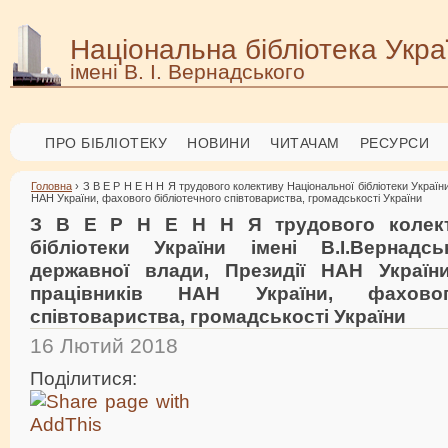
Національна бібліотека Укра
імені В. І. Вернадського
ПРО БІБЛІОТЕКУ
НОВИНИ
ЧИТАЧАМ
РЕСУРСИ
Головна
› З В Е Р Н Е Н Н Я трудового колективу Національної бібліотеки України
НАН України, фахового бібліотечного співтовариства, громадськості України
З В Е Р Н Е Н Н Я трудового колект
бібліотеки України імені В.І.Вернадс
державної влади, Президії НАН Україн
працівників НАН України, фаховог
співтовариства, громадськості України
16 Лютий 2018
Поділитися: