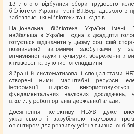
13 лютого відбулися збори трудового коле
бібліотеки України імені В.І.Вернадського з
забезпечення Бібліотеки та її кадрів.
Національна бібліотека України імені В
найбільша в Україні і одна з двадцяти голов
готується відзначити у цьому році свій сторі
позначений вагомими здобутками у заб
вітчизняної науки і культури, збереженні й в
книжкової та рукописної спадщини.
Зібрані й систематизовані спеціалістами Н
створені ними масштабні ресурси елек
інформації широко використовуються
фундаментальних наукових досліджень, у
школи, у роботі органів державної влади.
Досягнення колективу НБУВ дуже висо
українською і зарубіжною науковою гром
орієнтиром для розвитку усієї вітчизняної бібл