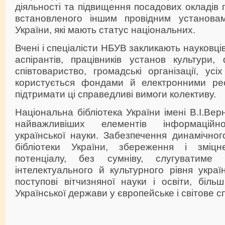
діяльності та підвищення посадових окладів п
встановленого іншим провідним установам
України, які мають статус національних.
Вчені і спеціалісти НБУВ закликають науковців,
аспірантів, працівників установ культури,
співтовариство, громадські організації, ус
користується фондами й електронними рес
підтримати ці справедливі вимоги колективу.
Національна бібліотека України імені В.І.Ве
найважливіших елементів інформаційно
української науки. Забезпечення динамічног
бібліотеки України, збереження і зміцн
потенціалу, без сумніву, слугуватиме 
інтелектуального й культурного рівня україн
поступові вітчизняної науки і освіти, більш
Української держави у європейське і світове с