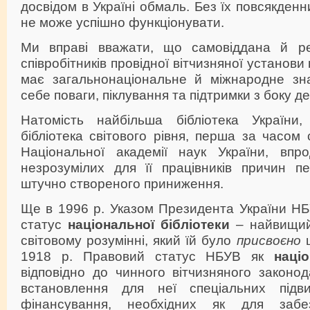
досвідом в Україні обмаль. Без їх повсякденн
не може успішно функціонувати.
Ми вправі вважати, що самовіддана й ре
співробітників провідної вітчизняної установи 
має загальнонаціональне й міжнародне зн
себе поваги, піклування та підтримки з боку д
Натомість найбільша бібліотека України
бібліотека світового рівня, перша за часом
Національної академії наук України, впр
незрозумілих для її працівників причин пе
штучно створеного приниження.
Ще в 1996 р. Указом Президента України Н
статус
національної бібліотеки
– найвищий
світовому розумінні, який їй було
присвоєно
щ
1918 р. Правовий статус НБУВ як
наці
відповідно до чинного вітчизняного законо
встановлення для неї спеціальних підв
фінансування, необхідних як для забе