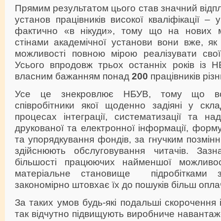
Прямим результатом цього став значний відпл
установ працівників високої кваліфікації – 
фактично «в нікуди», тому що на нових м
стінами академічної установи вони вже, як
можливості повною мірою реалізувати свої
Усього впродовж трьох останніх років із Н
власним бажанням понад
200
працівників різн
Усе це знекровлює НБУВ, тому що во
співробітники якої щоденно задіяні у скла
процесах інтеграції, систематизації та на
друкованої та електронної інформації, фор
та упорядкування фондів, за гнучким позмін
здійснюють обслуговування читачів. Заз
більшості працюючих найменшої можливос
матеріальне становище підробітками з
закономірно штовхає їх до пошуків більш опла
За таких умов будь-які подальші скорочення і 
так відчутно підвищують виробниче навантаже