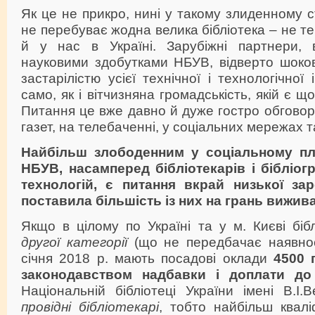
Як це не прикро, нині у такому злиденному 
не перебуває жодна велика бібліотека – не т
й у нас в Україні. Зарубіжні партнери, 
науковими здобутками НБУВ, відверто шоков
застарілістю усієї технічної і технологічної
само, як і вітчизняна громадськість, якій є щ
Питання це вже давно й дуже гостро обговор
газет, на телебаченні, у соціальних мережах т
Найбільш злободенним у соціальному пл
НБУВ, насамперед бібліотекарів і бібліогр
технологій, є питання вкрай низької зар
поставила більшість із них на грань вижив
Якщо в цілому по Україні та у м. Києві бібл
другої категорії
(що не передбачає наявност
січня 2018 р. мають посадові оклади
4500 
законодавством надбавки і доплати до 
Національній бібліотеці України імені В.І.В
провідні бібліотекарі
, тобто найбільш квалі