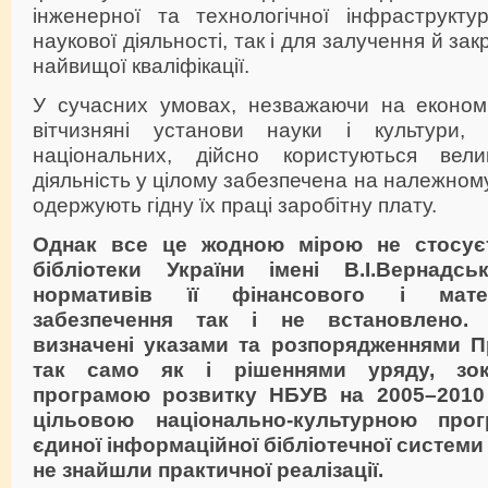
інженерної та технологічної інфраструктур
наукової діяльності, так і для залучення й зак
найвищої кваліфікації.
У сучасних умовах, незважаючи на економі
вітчизняні установи науки і культури,
національних, дійсно користуються вели
діяльність у цілому забезпечена на належному 
одержують гідну їх праці заробітну плату.
Однак все це жодною мірою не стосуєт
бібліотеки України імені В.І.Вернадсь
нормативів її фінансового і матері
забезпечення так і не встановлено. 
визначені указами та розпорядженнями Пр
так само як і рішеннями уряду, зо
програмою розвитку НБУВ на 2005–2010
цільовою національно-культурною про
єдиної інформаційної бібліотечної системи
не знайшли практичної реалізації.