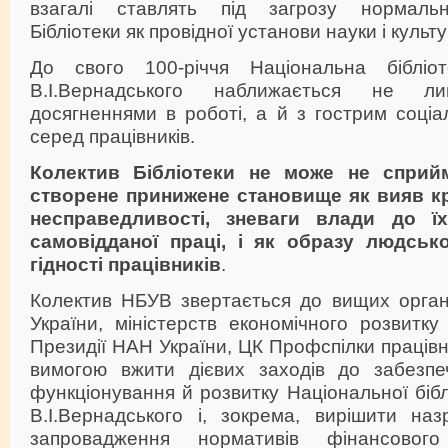
взагалі ставлять під загрозу нормаль
Бібліотеки як провідної установи науки і куль
До свого 100-річчя Національна бібліот
В.І.Вернадського наближається не 
досягненнями в роботі, а й з гострим соці
серед працівників.
Колектив Бібліотеки не може не сприй
створене принижене становище як вияв кр
несправедливості, зневаги влади до їх
самовідданої праці, і як образу людськ
гідності працівників
.
Колектив НБУВ звертається до вищих орган
України, міністерств економічного розвитку 
Президії НАН України, ЦК Профспілки праців
вимогою вжити дієвих заходів до забезпе
функціонування й розвитку Національної бібл
В.І.Вернадського і, зокрема, вирішити на
запровадження нормативів фінансового