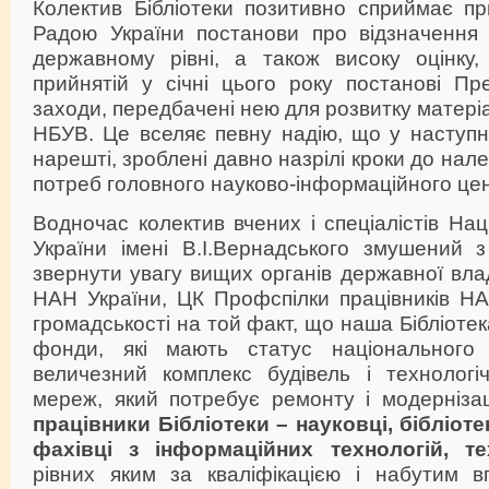
Колектив Бібліотеки позитивно сприймає п
Радою України постанови про відзначення
державному рівні, а також високу оцінку
прийнятій у січні цього року постанові Пр
заходи, передбачені нею для розвитку матері
НБУВ. Це вселяє певну надію, що у наступн
нарешті, зроблені давно назрілі кроки до на
потреб головного науково-інформаційного цен
Водночас колектив вчених і спеціалістів Нац
України імені В.І.Вернадського змушений з
звернути увагу вищих органів державної влад
НАН України, ЦК Профспілки працівників НА
громадськості на той факт, що наша Бібліотек
фонди, які мають статус національного 
величезний комплекс будівель і технологі
мереж, який потребує ремонту і модернізац
працівники Бібліотеки – науковці, бібліоте
фахівці з інформаційних технологій, те
рівних яким за кваліфікацією і набутим в