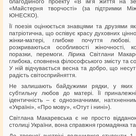
благодійного проекту «В ім'я життя на з
«Майстерня творчості» (за підтримки Між
ЮНЕСКО).
Її поезія оцінюється знавцями та друзями як
патріотична, що оспівує красу духовних цінно
жінки-матері, глибоке почуття любові
розкриваються особливості жіночності, ко
поразки, перемоги. Лірика Світлани Макар
глибока, сповнена філософського змісту та с
У ній відчувається весна та добро, що несут
радість світосприйняття.
Не залишають байдужими рядки, у яких 
субтильну любов до матері. Її приналежн
ідентичність – є однозначними, натхненним
«Україні», «Про мову», «Отут і нині»).
Світлана Макаревська є не просто віддано
столиці України, вона справжня громадянка та 
До творчої зустрічі долучилися студенти 1