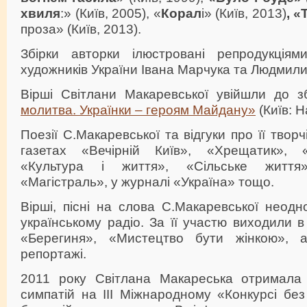
хвиля
:» (Київ, 2005), «
Корал
і» (Київ, 2013)
, 
проза» (Київ, 2013).
Збірки авторки ілюстровані репродукціям
художників України Івана Марчука та Людмил
Вірші Світлани Макаревської увійшли до з
молитва. Українки – героям Майдану»
(Київ: 
Поезії С.Макаревської та відгуки про її творч
газетах «Вечірній Київ», «Хрещатик», 
«Культура і життя», «Сільське життя
«Магістраль», у журналі «Україна» тощо.
Вірші, пісні на слова С.Макаревської неод
українському радіо. За її участю виходили в
«Берегиня», «Мистецтво бути жінкою», а 
репортажі.
2011 року Світлана Макареська отримала 
симпатій на ІІІ Міжнародному «Конкурсі бе