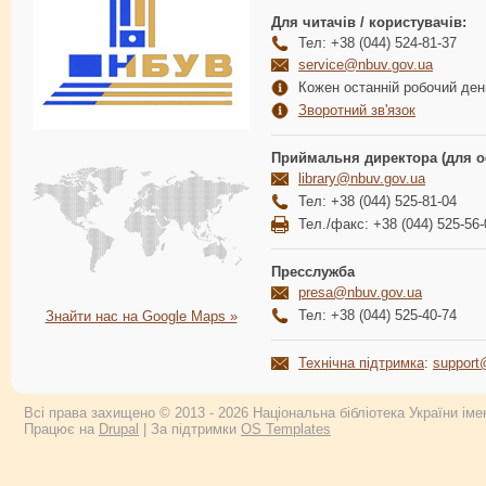
Для читачів / користувачів:
Тел: +38 (044) 524-81-37
service@nbuv.gov.ua
Кожен останній робочий день
Зворотний зв'язок
Приймальня директора (для о
library@nbuv.gov.ua
Тел: +38 (044) 525-81-04
Тел./факс: +38 (044) 525-56-
Пресслужба
presa@nbuv.gov.ua
Тел: +38 (044) 525-40-74
Знайти нас на Google Maps »
Технічна підтримка
:
support
Всі права захищено © 2013 - 2026 Національна бібліотека України імен
Працює на
Drupal
| За підтримки
OS Templates