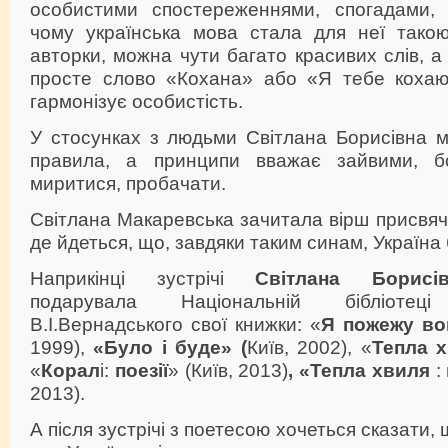
особистими спостереженнями, спогадами, 
чому українська мова стала для неї тако
авторки, можна чути багато красивих слів, а
просте слово «Кохана» або «Я тебе кохаю»
гармонізує особистість.
У стосунках з людьми Світлана Борисівна м
правила, а принципи вважає зайвими, 
миритися, пробачати.
Світлана Макаревська зачитала вірш присвяч
де йдеться, що, завдяки таким синам, Україна 
Наприкінці зустрічі
Світлана Борисів
подарувала Національній бібліотец
В.І.Вернадського свої книжки: «
Я пожежу во
1999),
«Було і буде» (
Київ, 2002), «
Тепла 
«
Корал
і:
поезії
» (Київ, 2013)
, «Тепла хвиля
:
2013).
А після зустрічі з поетесою хочеться сказати,