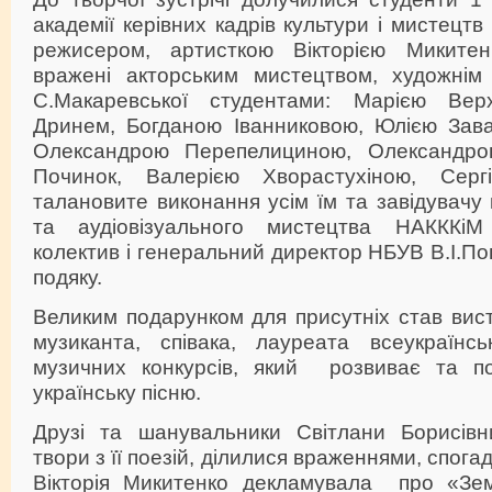
академії керівних кадрів культури і мистецтв
режисером, артисткою Вікторією Микитен
вражені акторським мистецтвом, художнім
С.Макаревської студентами: Марією Вер
Дринем, Богданою Іванниковою, Юлією Зава
Олександрою Перепелициною, Олександро
Починок, Валерією Хворастухіною, Сер
талановите виконання усім їм та завідувачу
та аудіовізуального мистецтва НАКККі
колектив і генеральний директор НБУВ В.І.П
подяку.
Великим подарунком для присутніх став вис
музиканта, співака, лауреата всеукраїнс
музичних конкурсів, який розвиває та по
українську пісню.
Друзі та шанувальники Світлани Борисівн
твори з її поезій, ділилися враженнями, спог
Вікторія Микитенко декламувала про «Зем