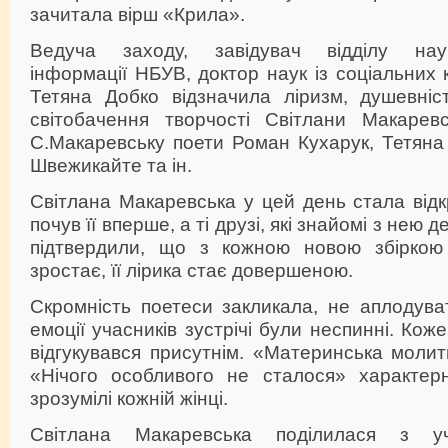
зачитала вірш «Крила».
Ведуча заходу, завідувач відділу науков
інформації НБУВ, доктор наук із соціальних 
Тетяна Добко відзначила ліризм, душевніст
світобачення творчості Світлани Макаревс
С.Макаревську поети Роман Кухарук, Тетяна
Швежикайте та ін.
Світлана Макаревська у цей день стала відк
почув її вперше, а ті друзі, які знайомі з нею д
підтвердили, що з кожною новою збіркою 
зростає, її лірика стає довершеною.
Скромність поетеси закликала, не аплодува
емоції учасників зустрічі були неспинні. Кож
відгукувався присутнім. «Материнська моли
«Нічого особливого не сталося» характер
зрозумілі кожній жінці.
Світлана Макаревська поділилася з уч