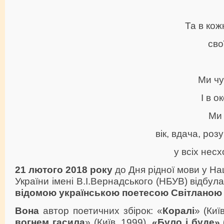
Та в кож
сво
Ми чу
І в о
Ми 
вік, вдача, роз
у всіх нес
21 лютого 2018 року
до Дня рідної мови у Нац
України імені В.І.Вернадського (НБУВ) відбул
відомою українською поетесою Світланою
Вона
автор поетичних збірок: «
Коралі
» (Киї
вогнем гасила
» (Київ, 1999),
«Було і буде» 