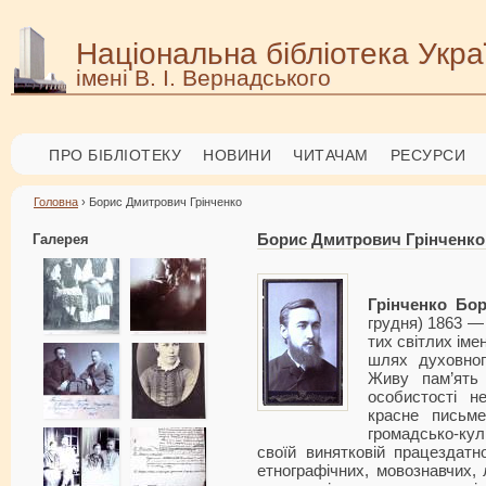
Національна бібліотека Укра
імені В. І. Вернадського
ПРО БІБЛІОТЕКУ
НОВИНИ
ЧИТАЧАМ
РЕСУРСИ
Головна
› Борис Дмитрович Грінченко
Галерея
Борис Дмитрович Грінченко
Грінченко Бо
грудня) 1863 — 
тих світлих іме
шлях духовного
Живу пам’ять 
особистості н
красне письме
громадсько-кул
своїй винятковій працездат
етнографічних, мовознавчих, 