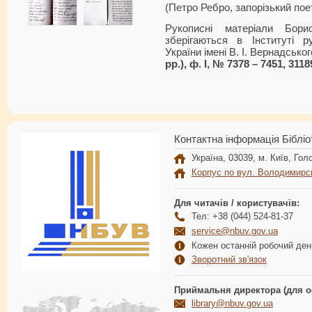
(Петро Ребро, запорізький пое
Рукописні матеріали Бор
зберігаються в Інституті р
України імені В. І. Вернадсько
рр.), ф. І, № 7378 – 7451, 3118
Контактна інформація Бібліо
Україна, 03039, м. Київ, Голо
Корпус по вул. Володимирс
Для читачів / користувачів:
Тел: +38 (044) 524-81-37
service@nbuv.gov.ua
Кожен останній робочий день
Зворотний зв'язок
Приймальня директора (для о
library@nbuv.gov.ua