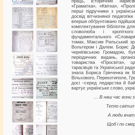
праць, історичних нарисі
«Граматка», «Квітка», «Прол
перші підручники з українсь
досвід вітчизняної педагогіки
вперше обґрунтовано підійшов
комплектування бібліотек для
словолюба і кропіткого
фундаментального «Словаря
томах, Максим Рильський зрі
Вольтером і Далем. Борис Д
чернігівською Громадою, бу
періодичних видань, органі
товариства «Просвіта», о
тарасівців та Української ради
знала Бориса Грінченка як В
Вільхового, Перекотиполе, Гре
досі –серед ледарства й бай
вартує українське слово, укра
… В наш час вони 
Тепло світил 
А люди вчать
Щоб і по смер