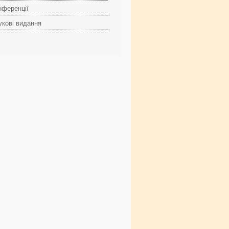
нференції
укові видання