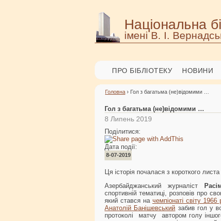
Національна бі
імені В. І. Вернадсь
ПРО БІБЛІОТЕКУ
НОВИНИ
Головна
› Гол з багатьма (не)відомими …
Гол з багатьма (не)відомими …
8 Липень 2019
Поділитися:
Дата події:
8-07-2019
Ця історія почалася з короткого листа 
Азербайджанський журналіст
Расі
спортивній тематиці, розповів про св
який стався на
чемпіонаті світу 1966 
Анатолій Банішевський
забив гол у в
протоколі матчу автором голу іншо