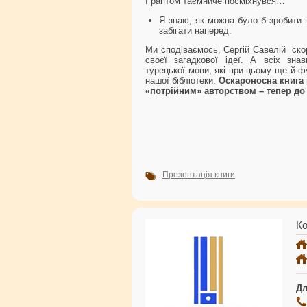
І раптом таємниче посміхнувся…
Я знаю, як можна було б зробити
забігати наперед.
Ми сподіваємось, Сергій Савелій ско
своєї загадкової ідеї. А всіх зна
турецької мови, які при цьому ще й 
нашої бібліотеки.
Оскароносна книга 
«потрійним» авторством – тепер до
Презентація книги
Ко
Дл