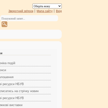
Зворотний зв'язок
Мапа сайту
Вхід
ни
ніка подій
онси
олошення
ві ресурси НБУВ
дписатись на стрічку новин
ві ресурси НБУВ
ижкові виставки