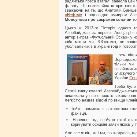
радянська преса взагалі занесла цей 
флангу. Ця незвичайна історія півст
зважаючи на те, що Анатолій Баніше
«Нефтчі»
і відповідно кумиром Аз
Мовсунова про сакраментальний го
Цього ж 2013-го "Історія одного 
Азербайджані за версією Асоціації сп
автор виграв «Футбольний Оскар» у но
хіба могли ми, бібліотека, не зац
уболівальників в Україні годі й говорит
І ось кіль
Вернадсько
тільки ми
ознайомит
блискучого 
України
Сер
Треба було
Сергій книгу колеги! Азербайджансько
викликала у нього просто захоплення. 
легкістю назвав відомі прізвища членів
Тобто, помилка з авторством гол
фахівця.
Напевно, тоді не було такої точн
коригувати офіційні заяви якось у
Але все ж він, як і ми, пошкодував, щ