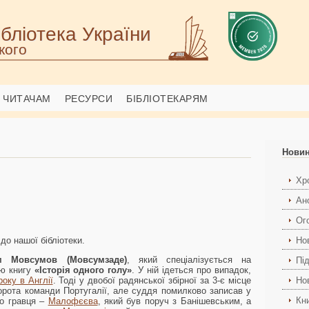
бліотека України
кого
ЧИТАЧАМ
РЕСУРСИ
БІБЛІОТЕКАРЯМ
Нови
Хро
Ан
Ог
до нашої бібліотеки.
Но
м Мовсумов (Мовсумзаде)
, який спеціалізується на
Пі
ою книгу
«Історія одного голу»
. У ній ідеться про випадок,
року в Англії
. Тоді у двобої радянської збірної за 3-є місце
Но
орота команди Португалії, але суддя помилково записав у
Кн
го гравця –
Малофєєва
, який був поруч з Банішевським, а