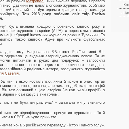
гол на рахунок
Метревелі
, який виконав передачу з правого
Ко
олітньої давнини не давала спокою журналістові, особливо
вський тривалий час був одним з кращих гравців команди
На
ербайджану.
Тож 2013 року побачив світ твір Расіма
л.
голу" була визнана кращою спортивною книгою року в
ортивних журналістів країни (AIJA), а через кілька місяців
мінації «Кращий іноземний журналіст року» в Туреччині. То
ікавитись такою книгою? Адже про кількість футбольних
и.
ка днів тому Національна бібліотека України імені В.І.
го одержала це видання азербайджанською мовою. Та не
 могли потримати в руках цей подарунок – запросили
ися з книгою нашого відомого спортивного оглядача,
телевізійного й радіокоментатора, заслуженого журналіста
гія Савелія
.
 бачити, з якою ностальгією, яким блиском в очах гортав
ї мови він, звісно, не знає, але чимала добірка фотографій
Він теж обізнаний з цією історією (не був би він профі!), з
 збірної й сам казус з тим голом.
у так і не була виправлена? – запитали ми у визнаного
ої системи відеофіксування – припустив журналіст. – Та й
 ті часи в СРСР не було прийнято…
о немає хоча б російського перекладу «Історії одного голу».