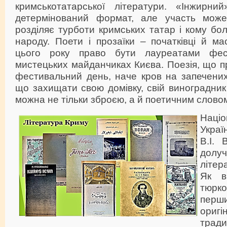
кримськотатарської літератури. «Інжирни
детермінований формат, але участь може
розділяє турботи кримських татар і кому бо
народу. Поети і прозаїки – початківці й м
цього року право бути лауреатами фес
мистецьких майданчиках Києва. Поезія, що 
фестивальний день, наче кров на запечених
що захищати свою домівку, свій виноградник 
можна не тільки зброєю, а й поетичним слово
Наці
Ук
В.І. 
долу
літер
Як ві
тюрк
перши
ориг
тради