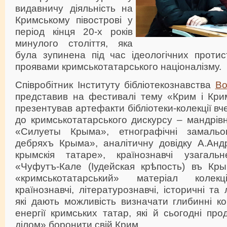
видавничу діяльність на
Кримському півострові у
період кінця 20-х років
минулого століття, яка
була зупинена під час ідеологічних протис
проявами кримськотатарського націоналізму.
Співробітник Інституту бібліотекознавства
Во
представив на фестивалі тему «Крим і Крим
презентував артефакти бібліотеки-колекції вче
до кримськотатарського дискурсу – мандрівні
«Силуеты Крыма», етнографічні замальо
дебряхъ Крыма», аналітичну довідку А.Анд
крымскія татаре», країнознавчі узагаль
«Чуфутъ-Кале (Іудейская крѣпость) въ Кр
«кримськотатарський» матеріал колекц
країнознавчі, літературознавчі, історичні та 
які дають можливість визначати глибинні ко
енергії кримських татар, які й сьогодні пр
ділом» боронити свій Крим.