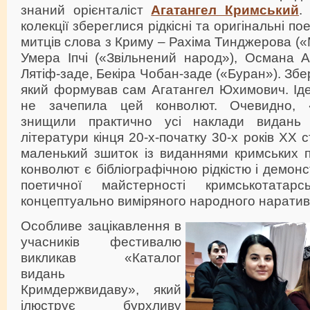
знаний орієнталіст
Агатангел Кримський
.
колекції збереглися рідкісні та оригінальні по
митців слова з Криму – Рахіма Тинджерова («
Умера Іпчі («Звільнений народ»), Османа А
Лятіф-заде, Бекіра Чобан-заде («Буран»). Збе
який формував сам Агатангел Юхимович. Іде
не зачепила цей конволют. Очевидно, «к
знищили практично усі наклади видань к
літератури кінця 20-х-початку 30-х років ХХ с
маленький зшиток із виданнями кримських п
конволют є бібліографічною рідкістю і демон
поетичної майстерності кримськотатар
концептуально виміряного народного наратив
Особливе зацікавлення в
учасників фестивалю
викликав «Каталог
видань
Кримдержвидаву», який
ілюструє бурхливу