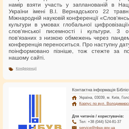
намір взяти участь у запланованій в Націо
України імені В.І. Вернадського 22 трав
Міжнародній науковій конференції «Слов’янськ
культури в умовах глобальної цифровізації
слов’янської писемності і культури. З о
пов’язаних з низкою обмежень через панде
конференція переноситься. Про наступну дату
поінформовано пізніше, тож стежте за 
нашому сайті.
Конференції
Контактна інформація Бібліо
Україна, 03039, м. Київ, Голо
Корпус по вул. Володимирс
Для читачів / користувачів:
Тел: +38 (044) 524-81-37
service@nbuv.gov.ua