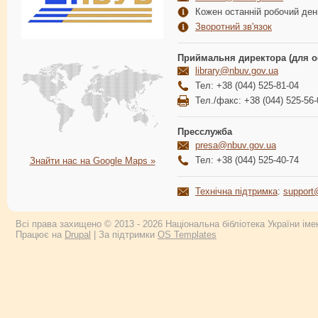
Кожен останній робочий день
Зворотний зв'язок
Приймальня директора (для о
library@nbuv.gov.ua
Тел: +38 (044) 525-81-04
Тел./факс: +38 (044) 525-56-
Пресслужба
presa@nbuv.gov.ua
Тел: +38 (044) 525-40-74
Знайти нас на Google Maps »
Технічна підтримка
:
support
Всі права захищено © 2013 - 2026 Національна бібліотека України імен
Працює на
Drupal
| За підтримки
OS Templates