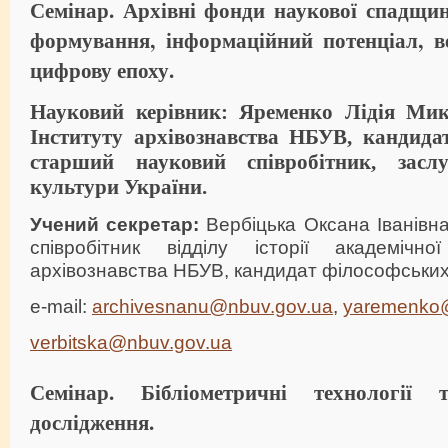
Семінар. Архівні фонди наукової спадщин
формування, інформаційний потенціал, в
цифрову епоху.
Науковий
керівник
:
Яременко Лідія Мико
Інституту архівознавства НБУВ, кандидат
старший науковий співробітник, засл
культури України.
Учений секретар:
Вербіцька Оксана Іванівн
співробітник відділу історії академічно
архівознавства НБУВ, кандидат філософських
e-mail:
archivesnanu@nbuv.gov.ua
,
yaremenko
verbitska@nbuv.gov.ua
Семінар. Бібліометричні технології 
дослідження.