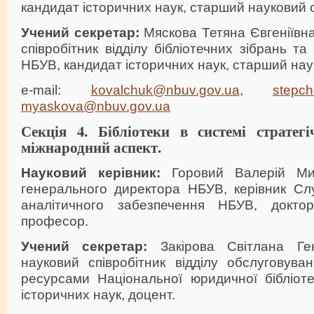
кандидат історичних наук, старший науковий с
Учений секретар:
Мяскова Тетяна Євгеніївн
співробітник відділу бібліотечних зібрань та
НБУВ, кандидат історичних наук, старший наук
e-mail:
kovalchuk@nbuv.gov.ua
,
stepc
myaskova@nbuv.gov.ua
Секція 4. Бібліотеки
в системі стратег
міжнародний аспект.
Науковий керівник:
Горовий Валерій Мик
генерального директора НБУВ, керівник Сл
аналітичного забезпечення НБУВ, доктор
професор.
Учений секретар:
Закірова Світлана Ген
науковий співробітник відділу обслуговува
ресурсами Національної юридичної бібліот
історичних наук, доцент.