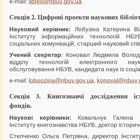
e-mail:
libres@nbuv.gov.ua
Секція 2. Цифрові проекти наукових бібліот
Науковий керівник
:
Лобузіна Катерина Віл
Інституту інформаційних технологій НБУ
соціальних комунікацій, старший науковий спі
Учений секретар
: Коновал Людмила Володи
відділу технологій електронного науко
обслуговування НБУВ, кандидата наук із соціа
e-mail:
loboozina@nbuv.gov.ua
,
konoval@nbuv.
Секція 3. Книгознавчі дослідження іс
фондів.
Наукові керівники
:
Ковальчук Галина Ів
Інституту книгознавства НБУВ, доктор істори
Степченко Ольга Петрівна, директор Інстит