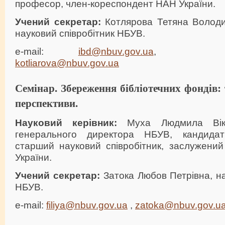
професор, член-кореспондент НАН України.
Учений секретар:
Котлярова Тетяна Володи
науковий співробітник НБУВ.
e-mail:
ibd@nbuv.gov.ua
kotliarova@nbuv.gov.ua
Семінар. Збереження бібліотечних фондів: т
перспективи.
Науковий керівник:
Муха Людмила Вікто
генерального директора НБУВ, кандидат
старший науковий співробітник, заслужений
України.
Учений секретар:
Затока Любов Петрівна, на
НБУВ.
e-mail:
filiya@nbuv.gov.ua
,
zatoka@nbuv.gov.u