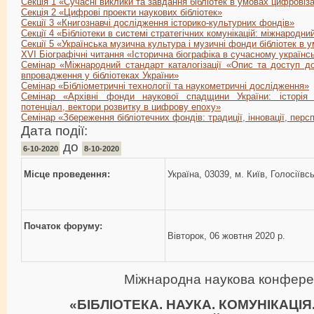
Секція 1 «Сучасні виклики та завдання бібліотек в умовах цифровіза
Секція 2 «Цифрові проекти наукових бібліотек»
Секції 3 «Книгознавчі дослідження історико-культурних фондів»
Секції 4 «Бібліотеки в системі стратегічних комунікацій: міжнародни
Секції 5 «Українська музична культура і музичні фонди бібліотек в 
XVI Біографічні читання «Історична біографіка в сучасному україн
Семінар «Міжнародний стандарт каталогізації «Опис та доступ до
впровадження у бібліотеках України»
Семінар «Бібліометричні технології та наукометричні дослідження»
Семінар «Архівні фонди наукової спадщини України: історія
потенціал, вектори розвитку в цифрову епоху»
Cемінар «Збереження бібліотечних фондів: традиції, інновації, перс
Дата події:
до
6-10-2020
8-10-2020
Місце проведення:
Україна, 03039, м. Київ, Голосіївс
Початок форуму:
Вівторок, 06 жовтня 2020 р.
Міжнародна наукова конфере
«БІБЛІОТЕКА. НАУКА. КОМУНІКАЦІ