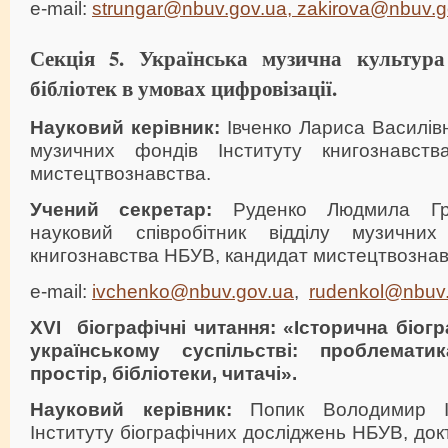
e-mail:
strungar@nbuv.gov.ua,
zakirova@nbuv.g
Секція 5. Українська музична культур
бібліотек в умовах цифровізації.
Науковий керівник:
Івченко Лариса Василівн
музичних фондів Інституту книгознавст
мистецтвознавства.
Учений секретар:
Руденко Людмила Гри
науковий співробітник відділу музичних
книгознавства НБУВ, кандидат мистецтвознав
e-mail:
ivchenko@nbuv.gov.ua
,
rudenkol@nbuv
XVI
біографічні читання: «Історична біог
українському суспільстві: проблемати
простір, бібліотеки, читачі».
Науковий керівник:
Попик Володимир Ів
Інституту біографічних досліджень НБУВ, док