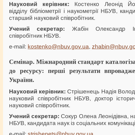
Науковий керівник
:
Костенко Леонід Йос
відділу бібліометрії і наукометрії НБУВ, канд
старший науковий співробітник.
Учений секретар:
Жабін Олександр Іва
співробітник НБУВ.
e-mail:
kostenko@nbuv.gov.ua
,
zhabin@nbuv.go
Семінар. Міжнародний стандарт каталогізац
до ресурсу: перші результати впровадже
України.
Науковий керівник:
Стрішенець Надія Волод
науковий співробітник НБУВ, доктор істори
науковий співробітник.
Учений секретар:
Сокур Олена Леонідівна, на
НБУВ, кандидата наук із соціальних комунікаці
e-mail:
strishenets@nbuv.gov.ua