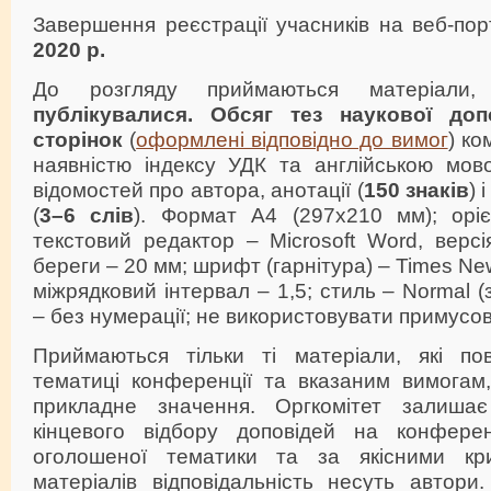
Завершення реєстрації учасників на веб-по
2020 р.
До розгляду приймаються матеріал
публікувалися. Обсяг тез наукової до
сторінок
(
оформлені відповідно до вимог
) ко
наявністю індексу УДК та англійською мово
відомостей про автора, анотації (
150 знаків
) 
(
3
–6 слів
). Формат А4 (297х210 мм); оріє
текстовий редактор – Microsoft Word, версі
береги – 20 мм; шрифт (гарнітура) – Times Ne
міжрядковий інтервал – 1,5; стиль – Normal (
– без нумерації; не використовувати примусов
Приймаються тільки ті матеріали, які пов
тематиці конференції та вказаним вимогам
прикладне значення. Оргкомітет залиш
кінцевого відбору доповідей на конферен
оголошеної тематики та за якісними кри
матеріалів відповідальність несуть автори