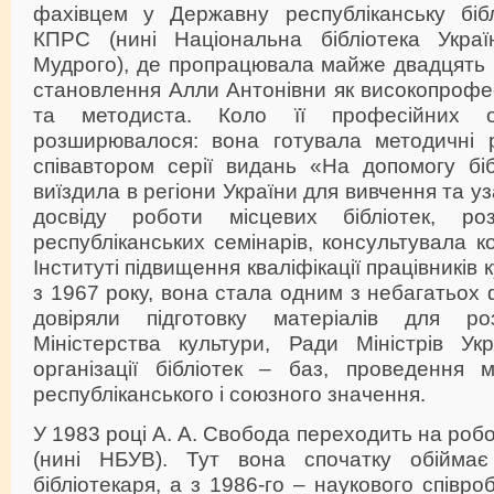
фахівцем у Державну республіканську біб
КПРС (нині Національна бібліотека Украї
Мудрого), де пропрацювала майже двадцять р
становлення Алли Антонівни як високопрофес
та методиста. Коло її професійних об
розширювалося: вона готувала методичні р
співавтором серії видань «На допомогу біб
виїздила в регіони України для вивчення та 
досвіду роботи місцевих бібліотек, ро
республіканських семінарів, консультувала ко
Інституті підвищення кваліфікації працівників
з 1967 року, вона стала одним з небагатьох ф
довіряли підготовку матеріалів для ро
Міністерства культури, Ради Міністрів Ук
організації бібліотек – баз, проведення 
республіканського і союзного значення.
У 1983 році А. А. Свобода переходить на ро
(нині НБУВ). Тут вона спочатку обіймає
бібліотекаря, а з 1986-го – наукового співро