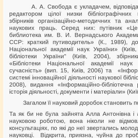
А. А. Свобода є укладачем, відповідал
редактором цілої низки бібліографічних в
збірників організаційно-методичних та анал
наукових праць. Серед них: путівник «Це
библиотека им. В. И. Вернадського Академ
ССР: краткий путиводитель» (К., 1989), до
Національної академії наук України» (Київ
бібліотеки України" (Київ, 2004), збірн
«Бібліотеки Національної академії наук 
сучасність» (вип. 15, Київ, 2006) та «Інфор
системі інноваційної діяльності наукової бібліо
2008), видання «Інформаційно-бібліотечна
історія діяльності, документи і матеріали» (Киї
Загалом її науковий доробок становить пон
Та як би не була зайнята Алла Антонівна і 
науковою роботою, вона ніколи не відмов
консультаціях, по які до неї звертались молод
науковці. Відкрита, приязна, чуйна до про