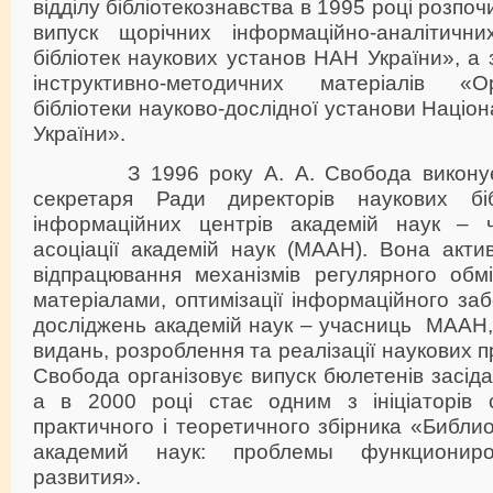
відділу бібліотекознавства в 1995 році розпоч
випуск щорічних інформаційно-аналітични
бібліотек наукових установ НАН України», а 
інструктивно-методичних матеріалів «О
бібліотеки науково-дослідної установи Націон
України».
З 1996 року А. А. Свобода виконує о
секретаря Ради директорів наукових біб
інформаційних центрів академій наук – ч
асоціації академій наук (МААН). Вона акти
відпрацювання механізмів регулярного обм
матеріалами, оптимізації інформаційного за
досліджень академій наук – учасниць МААН, 
видань, розроблення та реалізації наукових п
Свобода організовує випуск бюлетенів засіда
а в 2000 році стає одним з ініціаторів 
практичного і теоретичного збірника «Библ
академий наук: проблемы функциониро
развития».