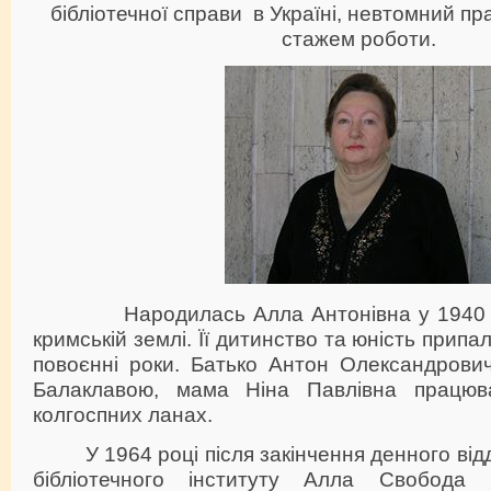
бібліотечної справи в Україні, невтомний пр
стажем роботи.
Народилась Алла Антонівна у 1940 роц
кримській землі. Її дитинство та юність припа
повоєнні роки. Батько Антон Олександрович
Балаклавою, мама Ніна Павлівна працю
колгоспних ланах.
У 1964 році після закінчення денного відд
бібліотечного інституту Алла Свобода