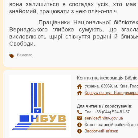
вона залишиться в спогадах усіх, хто ма
знайомий, працювати з нею пліч-о-пліч.
Працівники Національної бібліотеки У
Вернадського глибоко сумують, що згасла
висловлюють щирі співчуття родині й близь
Свободи.
Важливо
Контактна інформація Бібліо
Україна, 03039, м. Київ, Голо
Корпус по вул. Володимирс
Для читачів / користувачів:
Тел: +38 (044) 524-81-37
service@nbuv.gov.ua
Кожен останній робочий день
Зворотний зв'язок