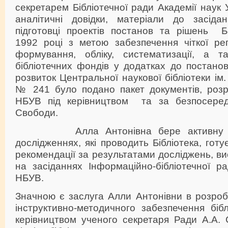
секретарем Бібліотечної ради Академії наук У
аналітичні довідки, матеріали до засіда
підготовці проектів постанов та рішень Бі
1992 році з метою забезпечення чіткої рег
формування, обліку, систематизації, а т
бібліотечних фондів у додатках до постано
розвиток Центральної наукової бібліотеки ім.
№ 241 було подано пакет документів, роз
НБУВ під керівництвом та за безпосеред
Свободи.
Алла Антонівна бере активну уча
дослідженнях, які проводить Бібліотека, гот
рекомендації за результатами досліджень, ви
на засіданнях Інформаційно-бібліотечної р
НБУВ.
Значною є заслуга Алли Антонівни в розроб
інструктивно-методичного забезпечення біблі
керівництвом ученого секретаря Ради А.А. 