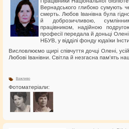
Працівники Національної бібліотек
Вернадського глибоко сумують ч
смерть. Любов Іванівна була гі
й доброзичливою, сумлінним
працівником, надійною подруг
професії передала й доньці Олені
НБУВ, у відділі фонду юдаїки Інст
Висловлюємо щирі співчуття дочці Олені, усі
Любові Іванівни. Світла й незгасна пам’ять наш
Важливо
Фотоматеріали: