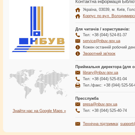
Контактна інформація Бібліо
Україна, 03039, м. Київ, Голо
Корпус по вул. Володимирс
Для читачів / користувачів:
Тел: +38 (044) 524-81-37
service@nbuv.gov.ua
Кожен останній робочий день
Зворотний зв'язок
Приймальня директора (для о
library@nbuv.gov.ua
Тел: +38 (044) 525-81-04
Тел./факс: +38 (044) 525-56-
Пресслужба
presa@nbuv.gov.ua
Тел: +38 (044) 525-40-74
Знайти нас на Google Maps »
Технічна підтримка
:
support