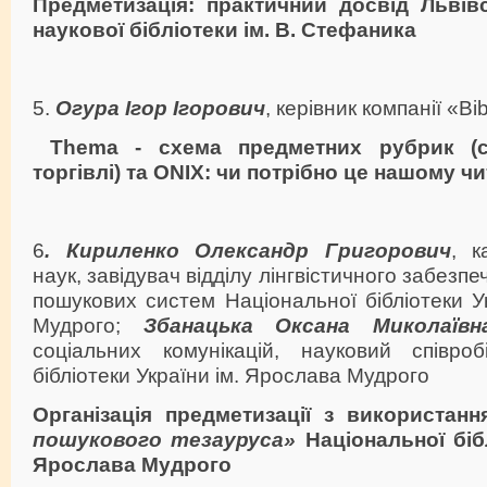
Предметизація: практичний досвід Львівс
наукової бібліотеки ім. В. Стефаника
5.
Огура Ігор Ігорович
, керівник компанії «Bib
Thema - схема предметних рубрик (св
торгівлі) та ONIX: чи потрібно це нашому ч
6
. Кириленко Олександр Григорович
, к
наук, завідувач відділу лінгвістичного забезп
пошукових систем Національної бібліотеки У
Мудрого;
Збанацька Оксана Миколаївн
соціальних комунікацій, науковий співроб
бібліотеки України ім. Ярослава Мудрого
Організація предметизації з використанн
пошукового тезауруса»
Національної бібл
Ярослава Мудрого