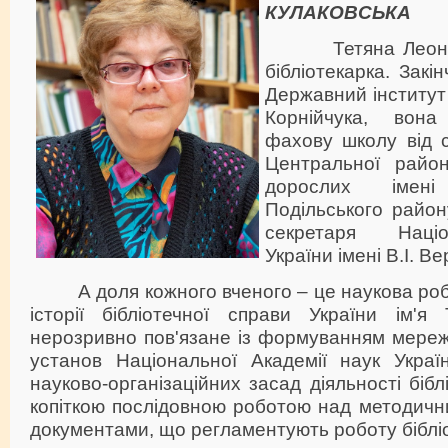
КУЛАКОВСЬКА
Тетяна Леонтіїв
бібліотекарка. Зак
Державний інститут 
Корнійчука, вон
фахову школу від 
Центральної район
дорослих імен
Подільського район
секретаря Націон
України імені В.І. В
А доля кожного вченого – це наукова робо
історії бібліотечної справи України ім'я 
нерозривно пов'язане із формуванням мережі
установ Національної Академії наук Украї
науково-організаційних засад діяльності біблі
копіткою послідовною роботою над методичн
документами, що регламентують роботу біблі