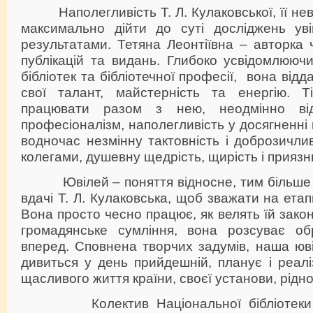
Наполегливість Т. Л. Кулаковської, її нев
максимально дійти до суті досліджень ув
результатами. Тетяна Леонтіївна – авторка
публікацій та видань. Глибоко усвідомлююч
бібліотек та бібліотечної професії, вона відд
свої талант, майстерність та енергію. Т
працювати разом з нею, неодмінно від
професіоналізм, наполегливість у досягненні 
водночас незмінну тактовність і доброзичлив
колегами, душевну щедрість, щирість і приязн
Ювілей – поняття відносне, тим більше для
вдачі Т. Л. Кулаковська, щоб зважати на етап
Вона просто чесно працює, як велять їй зако
громадянське сумління, вона розсуває обр
вперед. Сповнена творчих задумів, наша юв
дивиться у день прийдешній, планує і реалі
щасливого життя країни, своєї установи, рідної 
Колектив Національної бібліотеки Укр