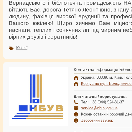
Вернадського і бібліотечна громадськість Н
вітають Вас, дорога Тетяно Леонтіївно, знану 
людину, фахівця високої ерудиції та профес
Вашого ювілею! Щиро зичимо Вам міцного 
наснаги, теплих і сонячних літ під мирним не
вірних друзів і соратників!
Ювілеї
Контактна інформація Бібліо
Україна, 03039, м. Київ, Голо
Корпус по вул. Володимирс
Для читачів / користувачів:
Тел: +38 (044) 524-81-37
service@nbuv.gov.ua
Кожен останній робочий день
Зворотний зв'язок