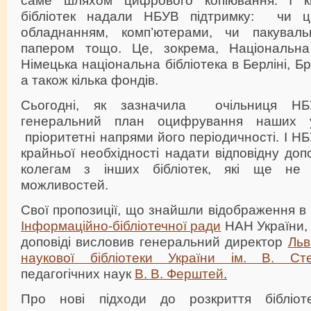
бібліотек надали НБУВ підтримку: чи ц
обладнанням, комп’ютерами, чи пакуваль
папером тощо. Це, зокрема, Національна 
Німецька національна бібліотека в Берліні, Бр
а також кілька фондів.
Сьогодні, як зазначила очільниця НБУ
генеральний план оцифрування наших у
пріоритетні напрями його періодичності. І Н
крайньої необхідності надати відповідну доп
колегам з інших бібліотек, які ще не
можливостей.
Свої пропозиції, що знайшли відображення в 
Інформаційно-бібліотечної ради
НАН України, 
доповіді висловив генеральний директор
Льв
наукової бібліотеки України ім. В. Ст
педагогічних наук
В. В. Ферштей
.
Про нові підходи до розкриття бібліо