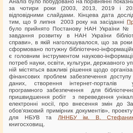
Аналіз було побудовано на порівнянні показни
за чотири роки (2003, 2013, 2019 і 20
відповідними слайдами. Кінцева дата досл
тим, що 9 липня 2003 року на засіданні
Пр
було прийнято Постанову НАН України №
завдання розвитку в НАН України бібліот
справи», в якій наголошувалося, що за роки 
сформовано потужну бібліотечно-інформаційн
є головним інструментом науково-інформаці
потреб науки, освіти, культури, державного уп
ній містяться важливі рішення щодо організа
фінансових проблем забезпечення доступу
даних, створення інтернет-порталів у
програмного забезпечення для бібліотечно
пришвидшення робіт з переведення унікал
електронні носії, про внесення змін до З
обов’язковий примірник документів», проекту
для НБУВ та
ЛННБУ ім. В. Стефани
книгосховищ.