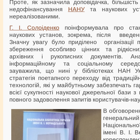
Проте, як зазначила доповідачка, більшіст
недофінансування
НАНУ
та наукових ус
нереалізованими.
Г. І. Солоіденко
поінформувала про стан
наукових установ, зокрема, після введен
Значну увагу було приділено організації п
збереження особливо цінних та рідкісни
архівних і рукописних документів. Ан
інформаційному та соціальному середо
зауважила, що нині у бібліотеках НАН Ук
стратегія поетапного переходу від традицій
технологій, які у майбутньому забезпечать г
всієї сукупності наукової джерельної бази 
повного задоволення запитів користувачів-нау
В обговоренн
генерал
Національної
імені В. І. 
кореспонден