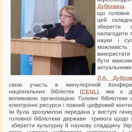
Дубровіна
. 
що головне з
цей складн
зберегти 
налагодити 
науки і сус
можливіс
використати 
бути максим
актуальними
Л.А. Дубров
свою участь в минулорічній Конферен
національних бібліотек (
CENL
), яка є 
впливовою організацією. Головні бібліотеки 
електронні ресурси і повний цифровий контен
їм була зрозумілою передана у виступі ген
головної бібліотеки держави тривога щодо г
зберегти культурну й наукову спадщину Укр
саме шляхом цифрового копіювання. І кі