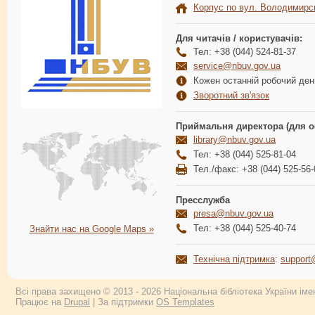
Корпус по вул. Володимирс
Для читачів / користувачів:
Тел: +38 (044) 524-81-37
service@nbuv.gov.ua
Кожен останній робочий день
Зворотний зв'язок
Приймальня директора (для о
library@nbuv.gov.ua
Тел: +38 (044) 525-81-04
Тел./факс: +38 (044) 525-56-
Пресслужба
presa@nbuv.gov.ua
Тел: +38 (044) 525-40-74
Знайти нас на Google Maps »
Технічна підтримка
:
support
Всі права захищено © 2013 - 2026 Національна бібліотека України імен
Працює на
Drupal
| За підтримки
OS Templates