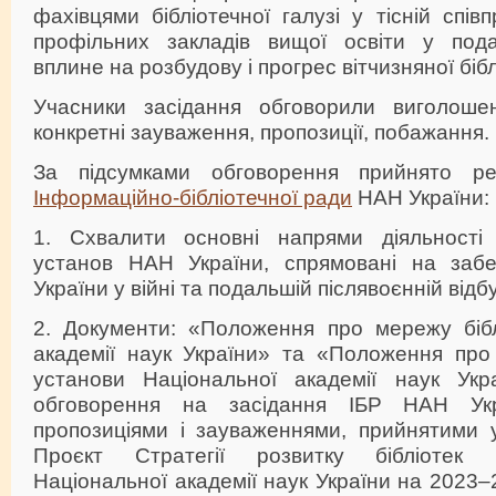
фахівцями бібліотечної галузі у тісній спів
профільних закладів вищої освіти у под
вплине на розбудову і прогрес вітчизняної біб
Учасники засідання обговорили виголошен
конкретні зауваження, пропозиції, побажання.
За підсумками обговорення прийнято ре
Інформаційно-бібліотечної ради
НАН України:
1. Схвалити основні напрями діяльності 
установ НАН України, спрямовані на забе
України у війні та подальшій післявоєнній відбу
2. Документи: «Положення про мережу бібл
академії наук України» та «Положення про 
установи Національної академії наук Укр
обговорення на засідання ІБР НАН Укр
пропозиціями і зауваженнями, прийнятими у
Проєкт Стратегії розвитку бібліотек 
Національної академії наук України на 2023–