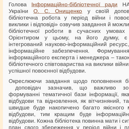
Голова
Інформаційно-бібліотечної ради
НАН
України
О. С. Онищенко
у своїй допові
бібліотечна робота у період війни і повоє
виклики і відповіді» озвучив завдання й можл
бібліотечної роботи в сучасних умовах 
Орієнтиром у цьому, на його думку, є
інтегрований науково-інформаційний ресурс
інформаційне забезпечення. Формуванн
інформаційного експерта і менеджера – такою
бібліотечного співтовариства на виклики війни
успішної повоєнної відбудови.
Окреслюючи завдання щодо поповнення біб
доповідач зазначив, що важливо зос
формуванні тематичної бази інформації, як
відбудови та відновлення, як вітчизняний, т
швидше буде накопичено багато якісного 
відбудови, тим кращим буде інформаційн
відбудови. Кожна бібліотека повинна мати і с
план свого збереження у період війни і п