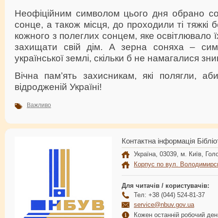
Неофіційним символом цього дня обрано сон
сонце, а також місця, до проходили ті тяжкі б
кожного з полеглих сонцем, яке освітлювало ї
захищати свій дім. А зерна соняха – сим
української землі, скільки б не намагалися зн
Вічна пам’ять захисникам, які полягли, а
відродженій Україні!
Важливо
Контактна інформація Бібліо
Україна, 03039, м. Київ, Голо
Корпус по вул. Володимирс
Для читачів / користувачів:
Тел: +38 (044) 524-81-37
service@nbuv.gov.ua
Кожен останній робочий день