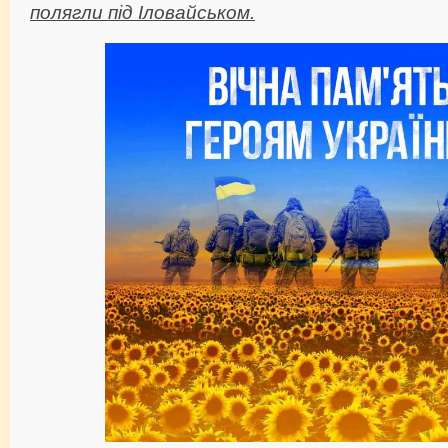
полягли під Іловайськом.