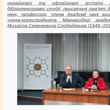
онлайнової та офлайнової зустрічі в
бібліотекознавчі студії, присвячені пам’яті
наук, професора, члена Академії наук вищ
члена-кореспондента Міжнародної академ
Михайла Семеновича Слободяника (1949–201