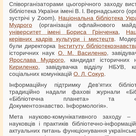
Співорганізаторами цьогорічного заходу ви
бібліотека України імені В. І. Вернадського (о
зустрічі у Zoom),
Національна бібліотека Укр
Мудрого
(організація офлайнового май
університет імені Бориса Грінченка
,
Нац
керівних кадрів культури і мистецтв
. Моде
були директорка
Інституту бібліотекознавств
історичних наук
О. М. Василенко
, завідув
Ярослава Мудрого
, кандидат історичних
Кириленко
, завідувачка відділу НБУВ, к
соціальних комунікацій
О. Л. Сокур
.
Інформаційну підтримку Дев’ятих бібліот
традиційно надали фахові журнали «Бібл
«Бібліотечна планета» та «Біблі
Документознавство. Інформологія».
Мета науково-комунікативного заходу – 
науковців і практиків бібліотечно-інформац
актуальних питань функціонування української