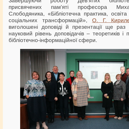
Завершуючи роботу Дев’ятих бібліотек
присвячених пам’яті професора Мих
Слободяника, «Бібліотечна практика, освіт
соціальних трансформацій»,
О. Г. Кирил
виголошені доповіді й презентації ще раз 
науковий рівень доповідачів – теоретиків і п
бібліотечно-інформаційної сфери.