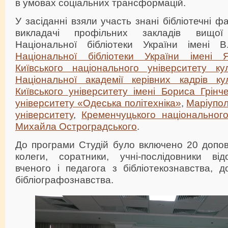
в умовах соціальних трансформацій.
У засіданні взяли участь знані бібліотечні фа
викладачі профільних закладів вищої
Національної бібліотеки України імені В
Національної бібліотеки України імені
Київського національного університету ку
Національної академії керівних кадрів ку
Київського університету імені Бориса Грінч
університету «Одеська політехніка»
,
Маріупол
університету
,
Кременчуцького національного
Михайла Остроградського
.
До програми Студій було включено 20 допов
колеги, соратники, учні-послідовники від
вченого і педагога з бібліотекознавства, 
бібліографознавства.