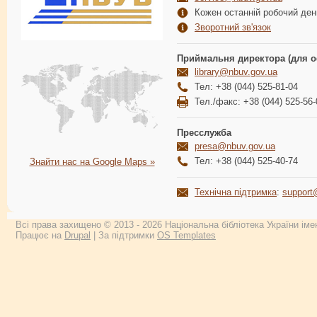
Кожен останній робочий день
Зворотний зв'язок
Приймальня директора (для о
library@nbuv.gov.ua
Тел: +38 (044) 525-81-04
Тел./факс: +38 (044) 525-56-
Пресслужба
presa@nbuv.gov.ua
Тел: +38 (044) 525-40-74
Знайти нас на Google Maps »
Технічна підтримка
:
support
Всі права захищено © 2013 - 2026 Національна бібліотека України імен
Працює на
Drupal
| За підтримки
OS Templates