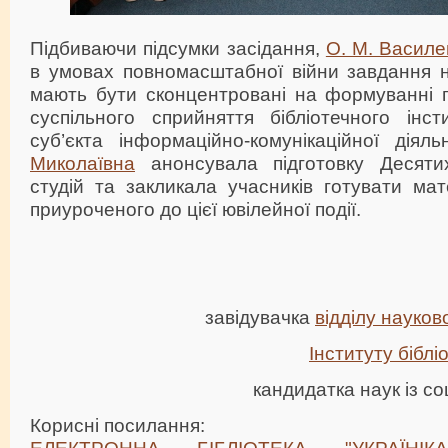
Підбиваючи підсумки засідання,
О. М. Василе
в умовах повномасштабної війни завдання на
мають бути сконцентровані на формуванні п
суспільного сприйняття бібліотечного інст
суб’єкта інформаційно-комунікаційної діял
Миколаївна
анонсувала підготовку Десятих
студій та закликала учасників готувати мат
приуроченого до цієї ювілейної події.
завідувачка
відділу науко
Інституту бібл
кандидатка наук із со
Корисні посилання:
ЕЛЕКТРОННА БІБЛІОТЕКА "УКРАЇНІК