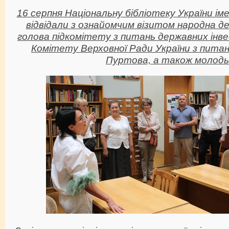
16 серпня Національну бібліотеку України іме
відвідали з ознайомчим візитом народна д
голова підкомітету з питань державних інв
Комітету Верховної Ради України з пита
Пуртова, а також молодь