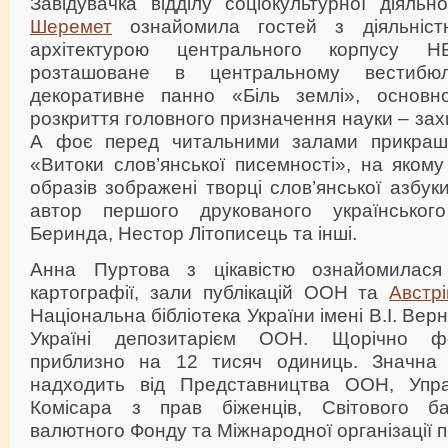
Завідувачка відділу соціокультурної діяль
Шеремет
ознайомила гостей з діяльніст
архітектурою центрального корпусу 
розташоване в центральному вестибюл
декоративне панно «Біль землі», основ
розкриття головного призначення науки – зах
А фоє перед читальними залами прикраша
«Витоки слов’янської писемності», на яком
образів зображені творці слов’янської азбук
автор першого друкованого українсько
Беринда, Нестор Літописець та інші.
Анна Пуртова з цікавістю ознайомилас
картографії, зали публікацій ООН та
Австр
Національна бібліотека України імені В.І. Вер
Україні депозитарієм ООН. Щорічно ф
приблизно на 12 тисяч одиниць. Значна кі
надходить від Представництва ООН, Упра
Комісара з прав біженців, Світового ба
валютного Фонду та Міжнародної організації п