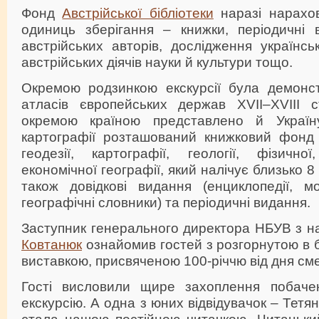
Фонд
Австрійської бібліотеки
наразі нарахо
одиниць зберігання – книжки, періодичні 
австрійських авторів, дослідження українс
австрійських діячів науки й культури тощо.
Окремою родзинкою екскурсії була демонст
атласів європейських держав XVII–XVIII с
окремою країною представлено й Україн
картографії розташований книжковий фонд
геодезії, картографії, геології, фізично
економічної географії, який налічує близько 8
також довідкові видання (енциклопедії, мов
географічні словники) та періодичні видання.
Заступник генерального директора НБУВ з н
Ковтанюк
ознайомив гостей з розгорнутою в б
виставкою, присвяченою 100-річчю від дня см
Гості висловили щире захоплення побачен
екскурсію. А одна з юних відвідувачок – Тетя
стала нашою постійною читачкою. Читацький