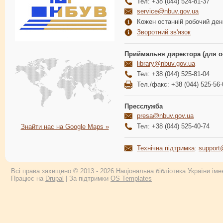
Тел: +38 (044) 524-81-37
service@nbuv.gov.ua
Кожен останній робочий день
Зворотний зв'язок
Приймальня директора (для о
library@nbuv.gov.ua
Тел: +38 (044) 525-81-04
Тел./факс: +38 (044) 525-56-
Пресслужба
presa@nbuv.gov.ua
Тел: +38 (044) 525-40-74
Знайти нас на Google Maps »
Технічна підтримка
:
support
Всі права захищено © 2013 - 2026 Національна бібліотека України імен
Працює на
Drupal
| За підтримки
OS Templates