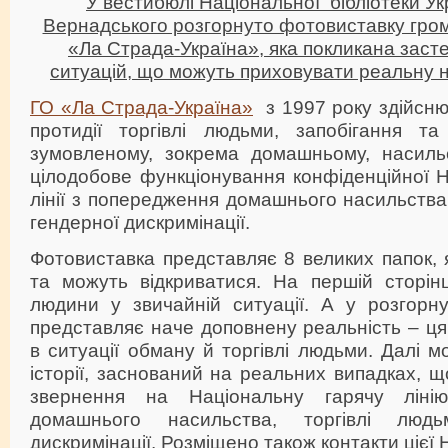
У вестибюлі Національної бібліотеки Укра
Вернадського розгорнуто фотовиставку грома
«Ла Страда-Україна», яка покликана заст
ситуацій, що можуть приховувати реальну н
ГО «Ла Страда-Україна»
з 1997 року здійснює
протидії торгівлі людьми, запобігання та
зумовленому, зокрема домашньому, насиль
цілодобове функціонування конфіденційної Н
лінії з попередження домашнього насильства,
гендерної дискримінації.
Фотовиставка представляє 8 великих папок, я
та можуть відкриватися. На першій сторінц
людини у звичайній ситуації. А у розгорну
представляє наче доповнену реальність – ц
в ситуації обману й торгівлі людьми. Далі 
історії, заснований на реальних випадках, 
звернення на Національну гарячу ліні
домашнього насильства, торгівлі люд
дискримінації. Розміщено також контакти цієї 