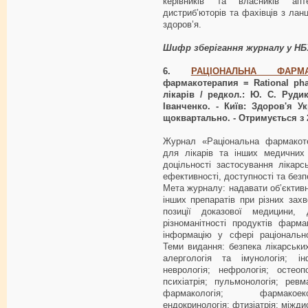
керівників та власників ап
дистриб’юторів та фахівців з лан
здоров’я.
Шифр зберігання журналу у 
6.
РАЦІОНАЛЬНА ФАРМА
фармакотерапия = Rational phar
лікарів / редкол.: Ю. С. Рудик 
Іванченко. - Київ: Здоров'я Ук
щоквартально. - Отримується з 2
Журнал «Раціональна фармакоте
для лікарів та інших медичних 
доцільності застосування лікарс
ефективності, доступності та безп
Мета журналу: надавати об’єктив
інших препаратів при різних захв
позиції доказової медицини, 
різноманітності продуктів фарм
інформацію у сфері раціонально
Теми видання: безпека лікарських 
алергологія та імунологія; інф
неврологія; нефрологія; остеопо
психіатрія; пульмонологія; ревм
фармакологія; фармакоеко
ендокринологія; фтизіатрія; міжди