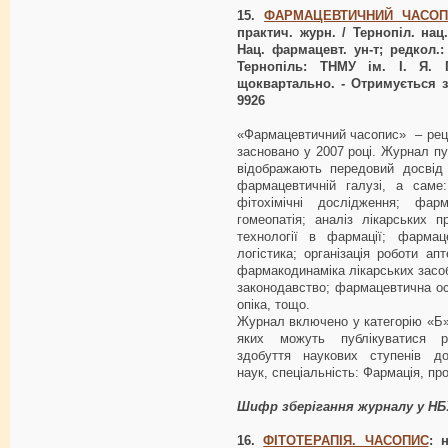
15.
ФАРМАЦЕВТИЧНИЙ ЧАСОП
практич. журн. / Тернопіл. нац.
Нац. фармацевт. ун-т; редкол.: 
Тернопіль: ТНМУ ім. І. Я. Г
щоквартально. - Отримується з 
9926
«Фармацевтичний часопис» – рец
засновано у 2007 році. Журнал пуб
відображають передовий досвід 
фармацевтичній галузі, а саме:
фітохімічні дослідження; фарм
гомеопатія; аналіз лікарських пр
технології в фармації; фармац
логістика; організація роботи ап
фармакодинаміка лікарських засо
законодавство; фармацевтична ос
опіка, тощо.
Журнал включено у категорію «Б
яких можуть публікуватися р
здобуття наукових ступенів д
наук, спеціальність: Фармація, п
Шифр зберігання журналу у НБ
16.
ФІТОТЕРАПІЯ. ЧАСОПИС
: 