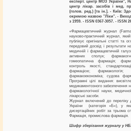
експерт. центр МОЗ України", Н
центр лікар. засобів і мед. пр
(голов. ред.) [та ін.]. - Київ: 
окремою назвою "Ліки". - Виход
з 1959. - ISSN 0367-3057. - ISSN 2
«Фармацевтичний журнал (Farmat
науково-практичний журнал, яки
публікує оригінальні статті та о
передовий досвід і результати н
медичній і фармацевтичній галузі
активних сполук; фармакогно
гомеопатична фармація; фарма
контроль якості, стандартизац
фармацією; фармакологія; к
фармакоекономіка; судова фарм
Програмні цілі видання: висвітл
медикаментозного забезпечення н
фармакологічної науки, медично
лікарські засоби.
Журнал включений до переліку 
України (категорія «Б»), у як
дисертаційних робіт за трьома 
Фармація, промислова фармація.
Шифр зберігання журналу у НБ