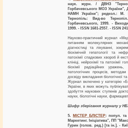
наук. журн. / ДВНЗ "Терно
Горбачевського МОЗ України", Д
НАМН України"; редкол.: М. М
Тернопіль: Вид-во Тернопі
Горбачевського, 1999. - Виход
1999. - ISSN 1681-2557. - ISSN 24
Науково-практичний журнал «Мед
питанням молекулярних механіз
діагностиці та лікуванні, зокре
біохімічній гепатології та нефр
патохімії спадкових хвороб й екстр
клініці, нейрохімії та патохімії го
біохімії радіаційних уражень,
патологічних процесів, методам
досвіду викладання біологічної та м
Журнал включено у категорію «Б
України, в яких можуть публікува
здобуття наукових ступенів докто
науки, біологічні науки, фармацевт
Шифр зберігання журналу у НБ
5.
МІСТЕР БЛІСТЕР
: попул. та
Маркетинг. Ініціатива", ПП "Ма
Гурин (голов. ред.) [та ін.]. - Ки