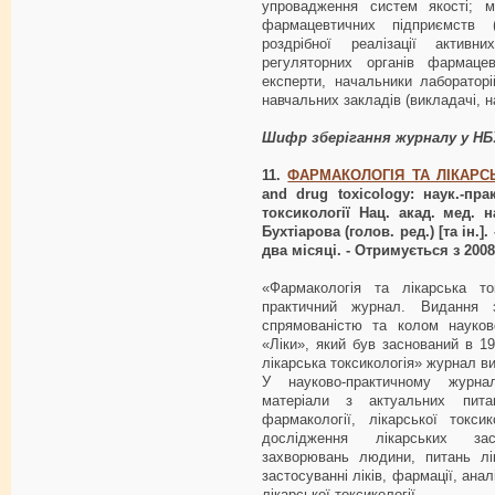
упровадження систем якості; ме
фармацевтичних підприємств (
роздрібної реалізації активн
регуляторних органів фармацевт
експерти, начальники лабораторі
навчальних закладів (викладачі, на
Шифр зберігання журналу у Н
11.
ФАРМАКОЛОГІЯ ТА ЛІКАРС
and drug toxicology: наук.-пра
токсикології Нац. акад. мед. на
Бухтіарова (голов. ред.) [та ін.]. 
два місяці. - Отримується з 2008.
«Фармакологія та лікарська то
практичний журнал. Видання 
спрямованістю та колом науков
«Ліки», який був заснований в 1
лікарська токсикологія» журнал ви
У науково-практичному журнал
матеріали з актуальних питан
фармакології, лікарської токси
дослідження лікарських зас
захворювань людини, питань лік
застосуванні ліків, фармації, ана
лікарської токсикології.