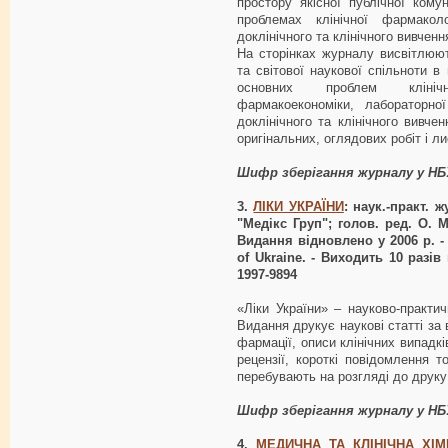
простору якісної публічної кому
проблемах клінічної фармаколог
доклінічного та клінічного вивченн
На сторінках журналу висвітлюют
та світової наукової спільноти в
основних проблем клінічн
фармакоекономіки, лабораторної
доклінічного та клінічного вивче
оригінальних, оглядових робіт і ли
Шифр зберігання журналу у Н
3.
ЛІКИ УКРАЇНИ
: наук.-практ. 
"Медікс Груп"; голов. ред. О. М
Видання відновлено у 2006 р. - 
of Ukraine. - Виходить 10 разів
1997-9894
«Ліки України» – науково-практич
Видання друкує наукові статті за
фармації, описи клінічних випадків
рецензії, короткі повідомлення т
перебувають на розгляді до друку 
Шифр зберігання журналу у НБ
4.
МЕДИЧНА ТА КЛІНІЧНА ХІМ