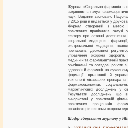
Журнал «Соціальна фармація в о
виданням в галузі фармацевтичн
наук. Видання засновано Націон
у 2015 році й видається у друкован
Журнал створений з метою ін
практичних працівників галузі 
сектору про останні досягнення
соціальної медицини і фармації
екстремальної медицини, технол
препаратів; державної регулято
управління охорони здоров’я,
медичній та фармацевтичній практ
оригінальні та оглядові роботи 
здоров’я й фармації на сучасному
фармації, організації й управ
технології лікарських препаратів 
фармакоекономіки, соціально-ек
маркетингових досліджень у сві
Результати досліджень, що в
використані у практичній діяль
практичних працівників фарм
організаторів системи охорони здо
Шифр зберігання журналу у Н