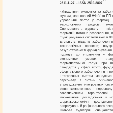
2311-1127. - ISSN 2519-8807
«Управління, економіка та забез
журнал, заснований НФаУ та ПП «
управління якістю у фармації; 
технологічних процесів; ек
Спрямованість журналу – якіст
фармації; питання розроблення, 
функціонування системи якості ФП 
діяльність відділів забезпечен
технологічних процесів; внутр
результативності функціонування
підходів до управління у фар
економічних умовах; плану
фармацевтичної галузі при ш
стандартів у сфері якості; фунд
сфері якісного забезпечення інн
інтегрованих систем менеджме
персоналу з питань обізнано
впровадження інтегрованих сис
рівня компетентності персоналу
забезпеченням гарантованої 
маркетингові дослідження й м
фармакоекономічні досліджен
випробувань й раціонального вико
Цільова аудиторія: спеціаліст