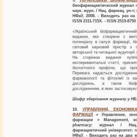
9.
УКРАЇНСЬКИЙ БІОФАРМАЦ
биофармацевтический журнал = U
наук. журн. / Нац. фармац. ун-т;
НФаУ, 2008. - Виходить раз на 
ISSN 2311-715X. - ISSN 2519-8750
«Український біофармацевтични
видання, яке створене з мето
потенціалу в галузі фармації, біо
світовий науковий простір з 
авторської та читацької аудиторії
На сторінках видання публік
експериментальні статті, присв
біологічного профілю, що про
Перевага надається дослідження
фармакології та фітохімії із з
досліджень, а також біофа
дослідженням, в яких застосовуют
Шифр зберігання журналу у НБ
10.
УПРАВЛІННЯ, ЕКОНОМІ
ФАРМАЦІЇ
= Управление, экон
фармации = Management, ec
pharmacy: журнал / Нац
фармацевтичний університет; го
НФаУ. - Виходить раз на два мі