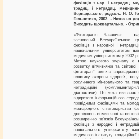
фахівців з нар. і нетрадиц. ме
традиц. і нетрадиц. медицини
Вернадського; редкол.: Н. О. Гор
Гельветика, 2002. - Назва на дод
Виходить щоквартально. - Отриму
«Фітотерапія. Часопис» – на
заснований Всеукраїнською гр
фахівців з народної і нетрадиц
національним університетом іме
медичним університетом у 2002 ро
Метою наукового журналу є ви
розвитку вітчизняної та світової
фітотерапії шляхів впровадженн
практику охорони здоров'я, попу
рослинного мінерального та тва
нетрадиційні (комплементарні
діагностики). Ця мета визначає
відкритого інформаційного сере
провідними фахівцями та молод
міжнародного співтовариства фа
досліджень вітчизняної та світово
розширенню зв'язків Всеукраїнськ
фахівців з народної і нетрадиці
національного університету іме
медичного інституту традиційної