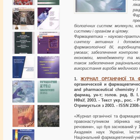
лі
ра
Фар
пре
біологічних систем: молекули, кл
системи і організм в цілому.
Фармацевтика – науково-практич
синтезу активних і допоміжн
фармакологічної дії, виробниц
умовах; забезпечення контролю ї
економіки, менеджменту та ма
також забезпечення раціональног
використання виробів медичного 
1.
ЖУРНАЛ ОРГАНІЧНОЇ ТА Ф
органической и фармацевтическ
and pharmaceutical chemistry / 
фармац. ун-т; голов. ред. В. І
НФаУ, 2003. - Текст укр., рос. -
Отримується з 2003. - ISSN 2308-
«Журнал органічної та фармацевти
правонаступником збірника нау
речовини», що був заснований у 
Академія наук України, Інсти
Національний фармацевтичний уні