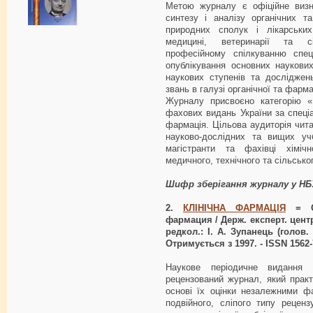
Метою журналу є офіційне визн
синтезу і аналізу органічних т
природних сполук і лікарськи
медицині, ветеринарії та сі
професійному спілкуванню спеці
опублікування основних наукови
наукових ступенів та досліджен
звань в галузі органічної та фарма
Журналу присвоєно категорію «
фахових видань України за спеці
фармація. Цільова аудиторія чита
науково-дослідних та вищих учб
магістранти та фахівці хімічно
медичного, технічного та сільськ
Шифр зберігання журналу у Н
2.
КЛІНІЧНА ФАРМАЦІЯ
= Cl
фармация / Держ. експерт. цент
редкол.: І. А. Зупанець (голов. р
Отримується з 1997. - ISSN 1562-
Наукове періодичне видання 
рецензований журнал, який практи
основі їх оцінки незалежними ф
подвійного, сліпого типу рецен