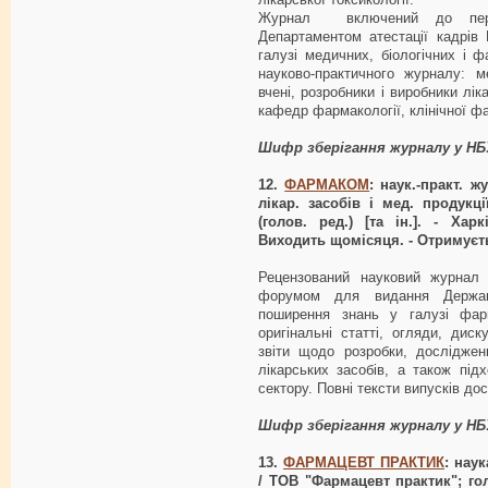
Журнал включений до пере
Департаментом атестації кадрів 
галузі медичних, біологічних і ф
науково-практичного журналу: м
вчені, розробники і виробники лік
кафедр фармакології, клінічної фа
Шифр зберігання журналу у НБ
12.
ФАРМАКОМ
: наук.-практ. ж
лікар. засобів і мед. продукці
(голов. ред.) [та ін.]. - Хар
Виходить щомісяця. - Отримуєтьс
Рецензований науковий журнал
форумом для видання Держав
поширення знань у галузі фар
оригінальні статті, огляди, диск
звіти щодо розробки, досліджен
лікарських засобів, а також пі
сектору. Повні тексти випусків дос
Шифр зберігання журналу у НБ
13.
ФАРМАЦЕВТ ПРАКТИК
: наук
/ ТОВ "Фармацевт практик"; гол