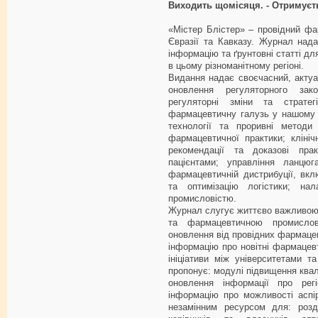
Виходить щомісяця. - Отримуєть
«Містер Блістер» – провідний ф
Євразії та Кавказу. Журнал над
інформацію та ґрунтовні статті д
в цьому різноманітному регіоні.
Видання надає своєчасний, актуа
оновлення регуляторного зак
регуляторні зміни та страте
фармацевтичну галузь у нашому р
технології та проривні метод
фармацевтичної практики; клініч
рекомендації та доказові пр
пацієнтами; управління ланцюг
фармацевтичній дистрибуції, вк
та оптимізацію логістики; на
промисловістю.
Журнал слугує життєво важливою
та фармацевтичною промислов
оновлення від провідних фармацев
інформацію про новітні фармацевт
ініціативи між університетами 
пропонує: модулі підвищення квалі
оновлення інформації про регі
інформацію про можливості аспір
незамінним ресурсом для: розд