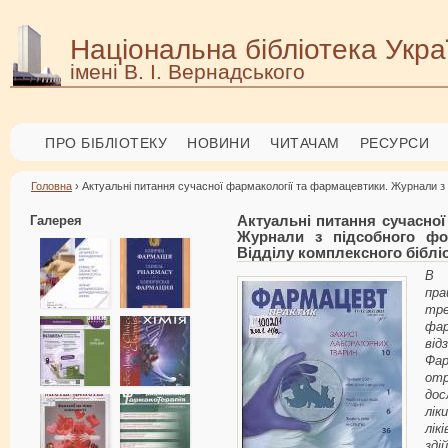
Національна бібліотека Укра
імені В. І. Вернадського
ПРО БІБЛІОТЕКУ
НОВИНИ
ЧИТАЧАМ
РЕСУРСИ
Головна
› Актуальні питання сучасної фармакології та фармацевтики. Журнали з 
Галерея
Актуальні питання сучасної
Журнали з підсобного фо
Відділу комплексного біблі
В 
пр
тре
фа
від
Фар
от
дос
лік
лік
зді