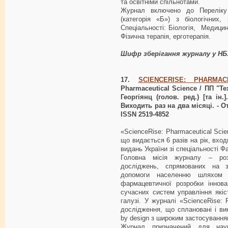
та освітніми спільнотами.
Журнал включено до Переліку
(категорія «Б») з біологічних
Спеціальності: Біологія, Медици
Фізична терапія, ерготерапія.
Шифр зберігання журналу у 
17.
SCIENCERISE: PHARMAC
Pharmaceutical Science / ПП "Тех
Георгіянц (голов. ред.) [та ін.
Виходить раз на два місяці. - От
ISSN 2519-4852
«ScienceRise: Pharmaceutical Sci
що видається 6 разів на рік, вхо
видань України зі спеціальності 
Головна місія журналу – роз
досліджень, спрямованих на з
допомоги населенню шляхом 
фармацевтичної розробки іннова
сучасних систем управління які
галузі. У журналі «ScienceRise:
дослідження, що сплановані і вик
by design з широким застосуванн
Журнал призначений для науков