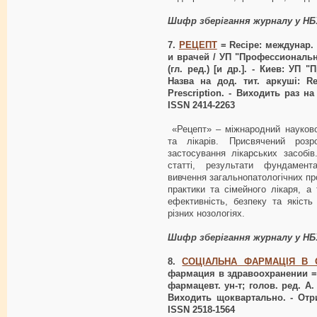
Шифр зберігання журналу у НБ
7.
РЕЦЕПТ
= Recipe: междунар. 
и врачей / УП "Профессиональн
(гл. ред.) [и др.]. - Киев: УП
Назва на дод. тит. аркуші: Re
Prescription. - Виходить раз на
ISSN 2414-2263
«Рецепт» – міжнародний науково
та лікарів. Присвячений розр
застосування лікарських засобів
статті, результати фундамент
вивчення загальнопатологічних про
практики та сімейного лікаря, а
ефективність, безпеку та якість
різних нозологіях.
Шифр зберігання журналу у Н
8.
СОЦІАЛЬНА ФАРМАЦІЯ В 
фармация в здравоохранении = S
фармацевт. ун-т; голов. ред. А. 
Виходить щоквартально. - Отрим
ISSN 2518-1564