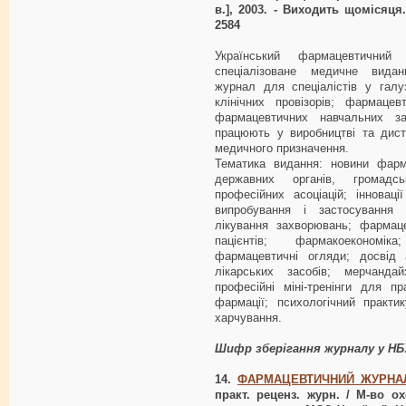
в.], 2003. - Виходить щомісяця
2584
Український фармацевтични
спеціалізоване медичне видан
журнал для спеціалістів у галу
клінічних провізорів; фармацев
фармацевтичних навчальних закл
працюють у виробництві та дистр
медичного призначення.
Тематика видання: новини фарма
державних органів, громадсь
професійних асоціацій; інновац
випробування і застосування л
лікування захворювань; фармаце
пацієнтів; фармакоекономік
фармацевтичні огляди; досвід 
лікарських засобів; мерчанда
професійні міні-тренінги для пр
фармації; психологічний практи
харчування.
Шифр зберігання журналу у Н
14.
ФАРМАЦЕВТИЧНИЙ ЖУРНА
практ. реценз. журн. / М-во о