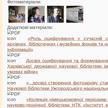
Фотоматеріали:
Додаткові матеріали:
«Роль оцифрування у сучасній с
архівних, бібліотечних і музейних фондів та н
інформації»
Досвід оцифрування та формування
Харківської державної наукової бібліотеки і
умовах війни»
«...досвід створення фотоархіву ста
Наукової бібліотеки Ужгородського національ
«Колекція німецькомовної періодики
науково-технічної бібліотеки НТК «Інститут