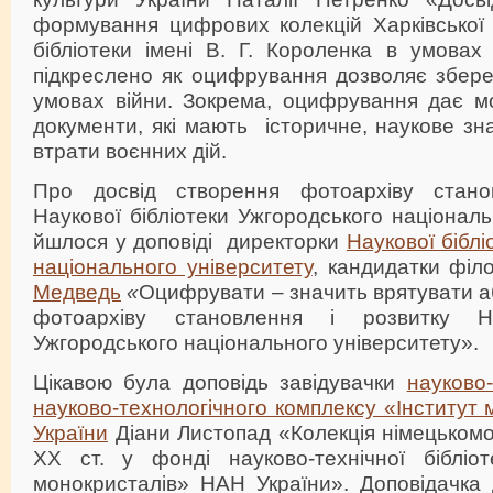
формування цифрових колекцій Харківської 
бібліотеки імені В. Г. Короленка в умовах
підкреслено як оцифрування дозволяє збере
умовах війни. Зокрема, оцифрування дає мо
документи, які мають історичне, наукове зн
втрати воєнних дій.
Про досвід створення фотоархіву стано
Наукової бібліотеки Ужгородського національ
йшлося у доповіді директорки
Наукової бібл
національного університету
, кандидатки філ
Медведь
«
Оцифрувати – значить врятувати а
фотоархіву становлення і розвитку На
Ужгородського національного університету».
Цікавою була доповідь завідувачки
науково-
науково-технологічного комплексу «Інститут
України
Діани Листопад «Колекція німецькомо
ХХ ст. у фонді науково-технічної бібліо
монокристалів» НАН України». Доповідачка 