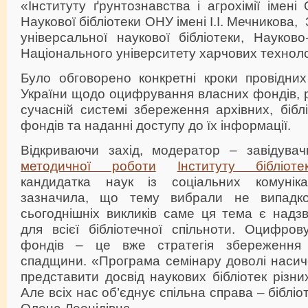
«Інституту ґрунтознавства і агрохімії імені
Наукової бібліотеки ОНУ імені І.І. Мечникова,
універсальної наукової бібліотеки, Науково-
Національного університету харчових технолог
Було обговорено конкретні кроки провідних
України щодо оцифрування власних фондів, 
сучасній системі збереження архівних, бібл
фондів та наданні доступу до їх інформації.
Відкриваючи захід, модератор ‒ завідува
методичної роботи
Інституту бібліоте
кандидатка наук із соціальних комуні
зазначила, що тему вибрали не випадко
сьогоднішніх викликів саме ця тема є надз
для всієї бібліотечної спільноти. Оцифров
фондів – це вже стратегія збереження іс
спадщини. «Програма семінару доволі насич
представити досвід наукових бібліотек різни
Але всіх нас об’єднує спільна справа – біблі
Олена Леонідівна.