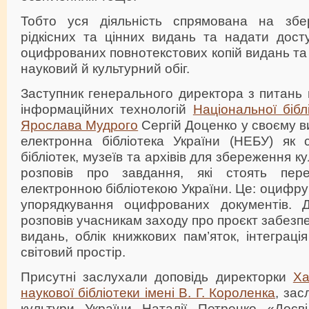
Тобто уся діяльність спрямована на збер
рідкісних та цінних видань та надати дост
оцифрованих повнотекстових копій видань та 
науковий й культурний обіг.
Заступник генерального директора з питань
інформаційних технологій
Національної бібл
Ярослава Мудрого
Сергій Доценко у своєму в
електронна бібліотека України (НЕБУ) як
бібліотек, музеїв та архівів для збереження 
розповів про завдання, які стоять пе
електронною бібліотекою України. Це: оцифру
упорядкування оцифрованих документів. Д
розповів учасникам заходу про проєкт забезп
видань, облік книжкових пам’яток, інтеграці
світовий простір.
Присутні заслухали доповідь директорки
Ха
наукової бібліотеки імені В. Г. Короленка
, зас
культури України Наталії Петренко «Досв