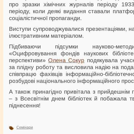
про зразки хімічних журналів періоду 1933
періоду, коли деякі видання ставали платф
соціалістичної пропаганди.
Виступи супроводжувалися презентаціями, н
ілюстративним матеріалом.
Підбиваючи підсумки науково-метод
«Оцифровування фондів наукових бібліоте
перспективи»
Олена Сокур
подякувала учасн
за плідну роботу та висловила надію на под
співпрацю фахівців інформаційно-бібліотеч
розбудові національного інформаційного прос
А також принагідно привітала з прийдешнім
– з Всесвітнім днем бібліотек й побажала т
піднесення!
Семінари