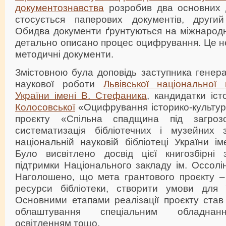
документознавства
розробив два основних 
стосується паперових документів, другий
Обидва документи ґрунтуються на міжнародн
детально описано процес оцифрування. Це не
методичні документи.
Змістовною була доповідь заступника генер
наукової роботи
Львівської національної 
України імені В. Стефаника
, кандидатки іс
Колосовської
«Оцифрування історико-культур
проєкту «Спільна спадщина під загроз
систематизація бібліотечних і музейних з
національній науковій бібліотеці України і
Було висвітлено досвід цієї книгозбірні
підтримки Національного закладу ім. Оссолі
Наголошено, що мета грантового проєкту –
ресурси бібліотеки, створити умови для ї
Основними етапами реалізації проєкту став
облаштування спеціальним обладнанн
освітленням тощо.