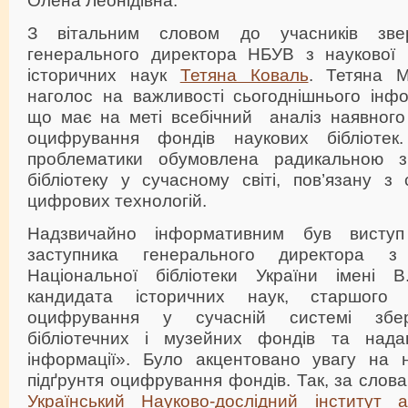
З вітальним словом до учасників звер
генерального директора НБУВ з наукової 
історичних наук
Тетяна Коваль
. Тетяна М
наголос на важливості сьогоднішнього інфо
що має на меті всебічний аналіз наявного 
оцифрування фондів наукових бібліотек. 
проблематики обумовлена радикальною з
бібліотеку у сучасному світі, пов’язану з
цифрових технологій.
Надзвичайно інформативним був вист
заступника генерального директора з
Національної бібліотеки України імені В
кандидата історичних наук, старшого 
оцифрування у сучасній системі збер
бібліотечних і музейних фондів та нада
інформації». Було акцентовано увагу на 
підґрунтя оцифрування фондів. Так, за сло
Український Науково-дослідний інститут 