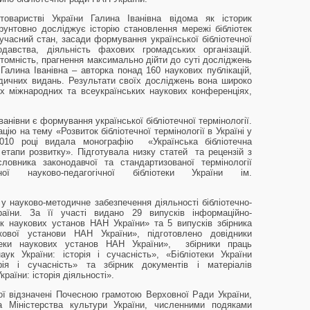
товаристві України Галина Іванівна відома як історик
ґрунтовно досліджує історію становлення мережі бібліотек
учасний стан, засади формування української бібліотечної
нодавства, діяльність фахових громадських організацій.
евтомність, прагнення максимально дійти до суті досліджень
Галина Іванівна – авторка понад 160 наукових публікацій,
одичних видань. Результати своїх досліджень вона широко
 міжнародних та всеукраїнських наукових конференціях,
ванівни є формування української бібліотечної термінології.
цію на тему «Розвиток бібліотечної термінології в Україні у
2010 році видала монографію «Українська бібліотечна
 етапи розвитку». Підготувала низку статей та рецензій з
ловника законодавчої та стандартизованої термінології
ої науково-педагогічної бібліотеки України ім.
у науково-методичне забезпечення діяльності бібліотечно-
аїни. За її участі видано 29 випусків інформаційно-
ек наукових установ НАН України» та 5 випусків збірника
укової установи НАН України», підготовлено довідники
отеки наукових установ НАН України», збірники праць
аук України: історія і сучасність», «Бібліотеки України
рія і сучасність» та збірник документів і матеріалів
раїни: історія діяльності».
ої відзначені Почесною грамотою Верховної Ради України,
 Міністерства культури України, численними подяками