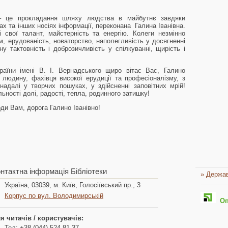
я – це прокладання шляху людства в майбутнє завдяки
ах та інших носіях інформації, переконана Галина Іванівна.
 свої талант, майстерність та енергію. Колеги незмінно
м, ерудованість, новаторство, наполегливість у досягненні
у тактовність і доброзичливість у спілкуванні, щирість і
країни імені В. І. Вернадського щиро вітає Вас, Галино
і людину, фахівця високої ерудиції та професіоналізму, з
адалі у творчих пошуках, у здійсненні заповітних мрій!
ьності долі, радості, тепла, родинного затишку!
оди Вам, дорога Галино Іванівно!
нтактна інформація Бібліотеки
» Держав
Україна, 03039, м. Київ, Голосіївський пр., 3
Корпус по вул. Володимирській
Опл
я читачів / користувачів:
Тел: +38 (044) 524-81-37