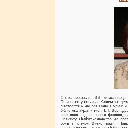
Є така професія – бібліотекознавець
Галина, вступаючи до Київського держ
півстоліття у неї пов’язано з мрією
бібліотека України імені В.І. Вернад
зростання: від головного фахівця, н
Інституту бібліотекознавства до про
років є членом Вченої ради Націон
відповідальним секретарем Інформацій