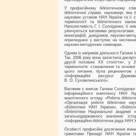
У професійному бібліотечному спів
бібліотечної справи, науковиця, яка 
наукових установ НАН України та її с
термінології та бібліотечного зако
Наполегливість Г. І. Солоіденко, її н
увінчуються вагомими результатами. 
монографій, довідників, науково-мет
оприлюднює у виступах на численних
науково-методичних семінарах.
Одним із напрямів діяльності Галини І
Так, 2006 року вона захистила дисерта
другій половині XX століття», у 
термінологія: становлення та основні
цього питання, була рецензентом с
«Інформаційні ресурси Державн
В. О. Сухомлинського».
Вагомим є внесок Галини Солоіденко 
інформаційного комплексу НАН Укр
аналітичного огляду «Робота бібліот
«Організація роботи бібліотеки на
«Бібліотеки НАН України», «Біблі
«Бібліотеки Національної академії н
загальнодержавного значення: істо
«Інформаційно-бібліотечна рада НАН Ук
Особисті професійні досягнення вчен
грамотами Президії НАН України та