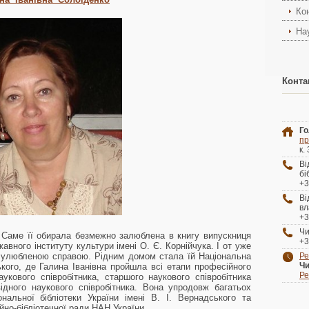
Ко
На
Конта
Го
пр
к.
В
бі
+3
В
вл
+3
Чи
. Саме її обирала безмежно залюблена в книгу випускниця
+3
авного інституту культури імені О. Є. Корнійчука. І от уже
 й улюбленою справою. Рідним домом стала їй Національна
Ре
Чи
ського, де Галина Іванівна пройшла всі етапи професійного
Ре
аукового співробітника, старшого наукового співробітника
відного наукового співробітника. Вона упродовж багатьох
альної бібліотеки України імені В. І. Вернадського та
но-бібліотечної ради НАН України.