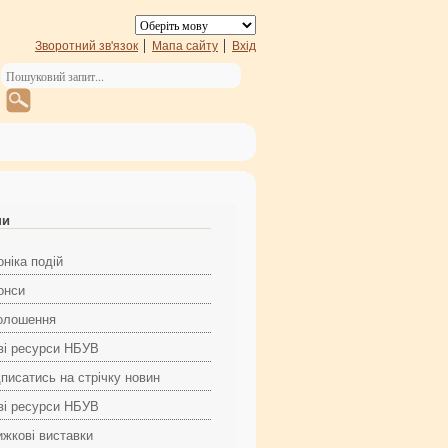
Зворотний зв'язок
Мапа сайту
Вхід
ни
ніка подій
онси
олошення
ві ресурси НБУВ
дписатись на стрічку новин
ві ресурси НБУВ
ижкові виставки