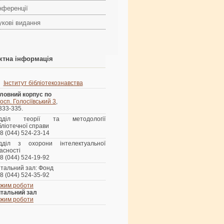
нференції
укові видання
ктна інформація
Інститут бібліотекознавства
ловний корпус по
осп. Голосіївський 3
,
 333-335.
ідділ теорії та методології
бліотечної справи
8 (044) 524-23-14
ідділ з охорони інтелектуальної
асності
8 (044) 524-19-92
тальний зал: Фонд
8 (044) 524-35-92
жим роботи
тальний зал
жим роботи