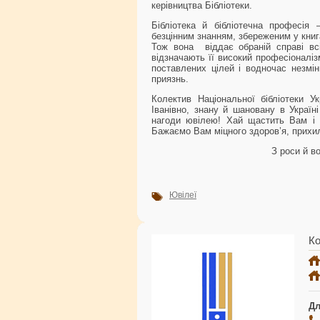
керівництва Бібліотеки.
Бібліотека й бібліотечна професі
безцінним знанням, збереженим у книг
Тож вона віддає обраній справі всі
відзначають її високий професіоналіз
поставлених цілей і водночас незмінн
приязнь.
Колектив Національної бібліотеки У
Іванівно, знану й шановану в Україн
нагоди ювілею! Хай щастить Вам і н
Бажаємо Вам міцного здоров’я, прихил
З роси й в
Ювілеї
Ко
Дл