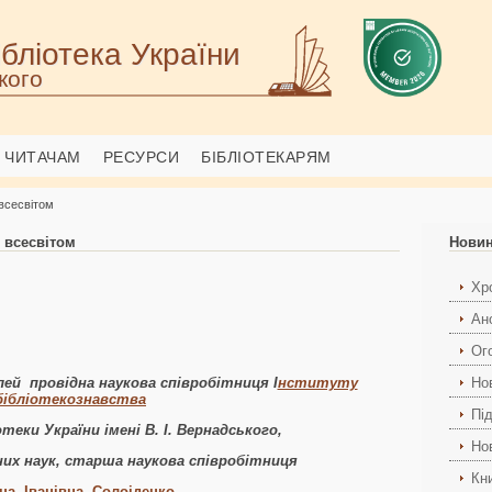
бліотека України
кого
ЧИТАЧАМ
РЕСУРСИ
БІБЛІОТЕКАРЯМ
 всесвітом
і всесвітом
Нови
Хро
Ан
Ог
ілей
провідна наукова співробітниця
І
нституту
Но
бібліотекознавства
Пі
теки України імені В. І. Вернадського,
Но
их наук, старша наукова співробітниця
Кн
на Іванівна Солоіденко