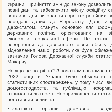
України. Прийняття змін до закону дозволит
повні дані та забезпечити якісну офіційну с
важливо для виконання євроінтеграційних з
передачі даних до Євростату. Дані, зіб
Держстатом, стануть основою для форм
державних політик, орієнтованих на ві
економіки, соціальної сфери. Це також 
повернення до довоєнного рівня обсягу д
відновлення нашої роботи, яка була обмеже
зазначив Голова Державної служби статис
Макарчук.
Навіщо це потрібно? З початком повномасшт
2022 році в Україні було обмежено п
статистичних спостережень, у тому числі в
домогосподарств, та публікацію інформа
отримання звітності. Неоприлюднення стати
негативний вплив на:
здатність органів державної вла