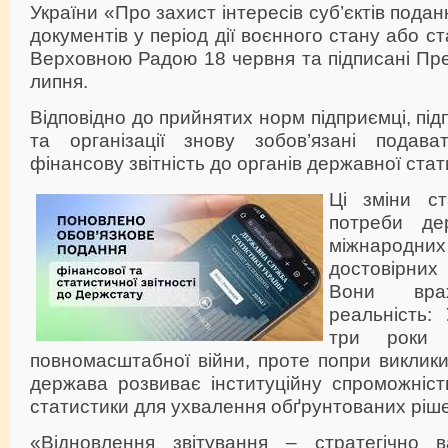
України «Про захист інтересів суб’єктів подан
документів у період дії воєнного стану або ст
Верховною Радою 18 червня та підписані Пр
липня.
Відповідно до прийнятих норм підприємці, пі
та організації знову зобов’язані подава
фінансову звітність до органів державної стат
Ці зміни ст
потреби де
міжнародн
достовірних 
Вони врах
реальність:
три роки
повномасштабної війни, проте попри виклики
держава розвиває інституційну спроможніст
статистики для ухвалення обґрунтованих ріш
«Відновлення звітування – стратегічно 