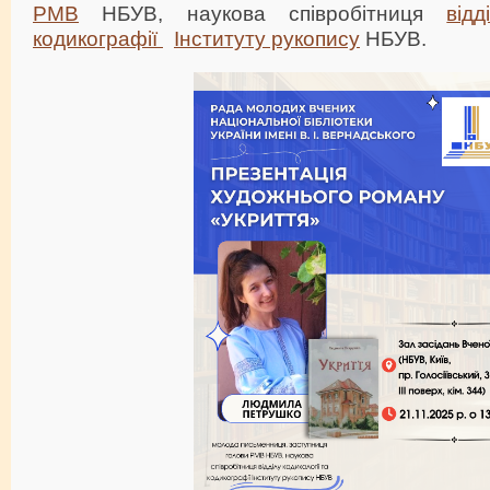
РМВ
НБУВ, наукова співробітниця
від
кодикографії
Інституту рукопису
НБУВ.